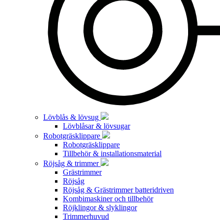
Lövblås & lövsug
Lövblåsar & lövsugar
Robotgräsklippare
Robotgräsklippare
Tillbehör & installationsmaterial
Röjsåg & trimmer
Grästrimmer
Röjsåg
Röjsåg & Grästrimmer batteridriven
Kombimaskiner och tillbehör
Röjklingor & slyklingor
Trimmerhuvud