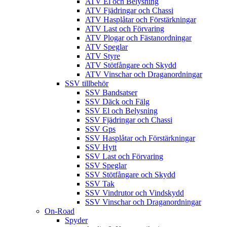
ATV El och Belysning
ATV Fjädringar och Chassi
ATV Hasplåtar och Förstärkningar
ATV Last och Förvaring
ATV Plogar och Fästanordningar
ATV Speglar
ATV Styre
ATV Stötfångare och Skydd
ATV Vinschar och Draganordningar
SSV tillbehör
SSV Bandsatser
SSV Däck och Fälg
SSV El och Belysning
SSV Fjädringar och Chassi
SSV Gps
SSV Hasplåtar och Förstärkningar
SSV Hytt
SSV Last och Förvaring
SSV Speglar
SSV Stötfångare och Skydd
SSV Tak
SSV Vindrutor och Vindskydd
SSV Vinschar och Draganordningar
On-Road
Spyder