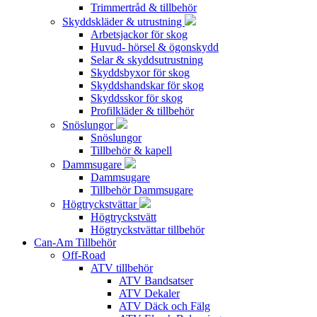
Trimmertråd & tillbehör
Skyddskläder & utrustning
Arbetsjackor för skog
Huvud- hörsel & ögonskydd
Selar & skyddsutrustning
Skyddsbyxor för skog
Skyddshandskar för skog
Skyddsskor för skog
Profilkläder & tillbehör
Snöslungor
Snöslungor
Tillbehör & kapell
Dammsugare
Dammsugare
Tillbehör Dammsugare
Högtryckstvättar
Högtryckstvätt
Högtryckstvättar tillbehör
Can-Am Tillbehör
Off-Road
ATV tillbehör
ATV Bandsatser
ATV Dekaler
ATV Däck och Fälg