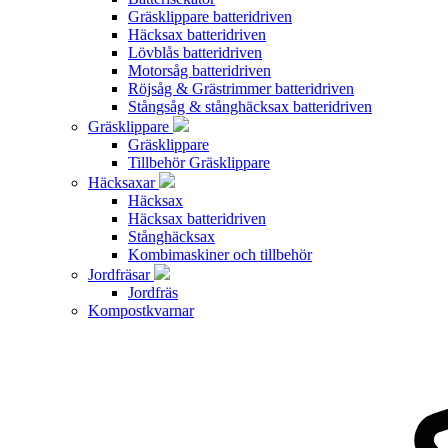
Gräsklippare batteridriven
Häcksax batteridriven
Lövblås batteridriven
Motorsåg batteridriven
Röjsåg & Grästrimmer batteridriven
Stångsåg & stånghäcksax batteridriven
Gräsklippare
Gräsklippare
Tillbehör Gräsklippare
Häcksaxar
Häcksax
Häcksax batteridriven
Stånghäcksax
Kombimaskiner och tillbehör
Jordfräsar
Jordfräs
Kompostkvarnar