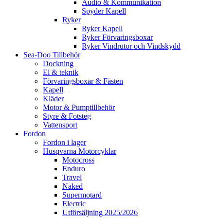
Audio & Kommunikation
Spyder Kapell
Ryker
Ryker Kapell
Ryker Förvaringsboxar
Ryker Vindrutor och Vindskydd
Sea-Doo Tillbehör
Dockning
El & teknik
Förvaringsboxar & Fästen
Kapell
Kläder
Motor & Pumptillbehör
Styre & Fotsteg
Vattensport
Fordon
Fordon i lager
Husqvarna Motorcyklar
Motocross
Enduro
Travel
Naked
Supermotard
Electric
Utförsäljning 2025/2026