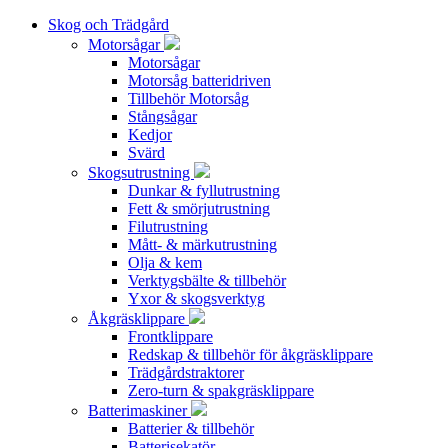
Skog och Trädgård
Motorsågar
Motorsågar
Motorsåg batteridriven
Tillbehör Motorsåg
Stångsågar
Kedjor
Svärd
Skogsutrustning
Dunkar & fyllutrustning
Fett & smörjutrustning
Filutrustning
Mått- & märkutrustning
Olja & kem
Verktygsbälte & tillbehör
Yxor & skogsverktyg
Åkgräsklippare
Frontklippare
Redskap & tillbehör för åkgräsklippare
Trädgårdstraktorer
Zero-turn & spakgräsklippare
Batterimaskiner
Batterier & tillbehör
Batterisekatör