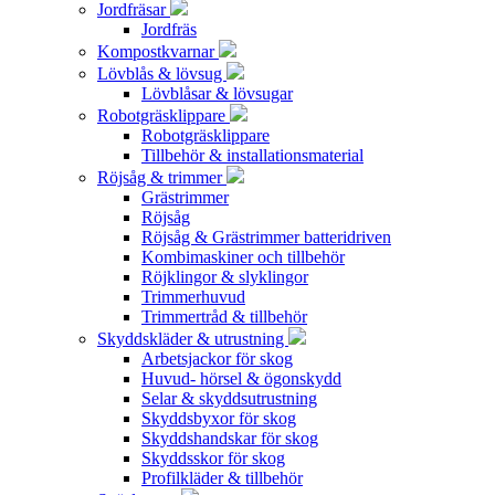
Jordfräsar
Jordfräs
Kompostkvarnar
Lövblås & lövsug
Lövblåsar & lövsugar
Robotgräsklippare
Robotgräsklippare
Tillbehör & installationsmaterial
Röjsåg & trimmer
Grästrimmer
Röjsåg
Röjsåg & Grästrimmer batteridriven
Kombimaskiner och tillbehör
Röjklingor & slyklingor
Trimmerhuvud
Trimmertråd & tillbehör
Skyddskläder & utrustning
Arbetsjackor för skog
Huvud- hörsel & ögonskydd
Selar & skyddsutrustning
Skyddsbyxor för skog
Skyddshandskar för skog
Skyddsskor för skog
Profilkläder & tillbehör