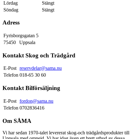
Lördag
Stängt
Söndag
Stängt
Adress
Fyrisborgsgatan 5
75450
Uppsala
Kontakt Skog och Trädgård
E-Post
reservdelar@sama.nu
Telefon
018-65 30 60
Kontakt Bilförsäljning
E-Post
fordon@sama.nu
Telefon
0702836416
Om SÅMA
Vi har sedan 1970-talet levererat skog-och trädgårdsprodukter till
Uppsala med omnejd. Vi har idag även ett brett utbud av dessa