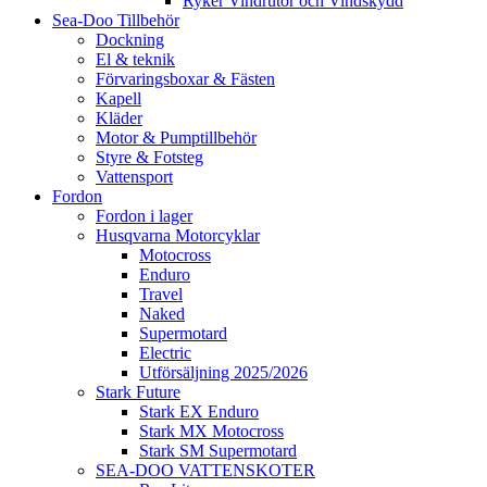
Ryker Vindrutor och Vindskydd
Sea-Doo Tillbehör
Dockning
El & teknik
Förvaringsboxar & Fästen
Kapell
Kläder
Motor & Pumptillbehör
Styre & Fotsteg
Vattensport
Fordon
Fordon i lager
Husqvarna Motorcyklar
Motocross
Enduro
Travel
Naked
Supermotard
Electric
Utförsäljning 2025/2026
Stark Future
Stark EX Enduro
Stark MX Motocross
Stark SM Supermotard
SEA-DOO VATTENSKOTER