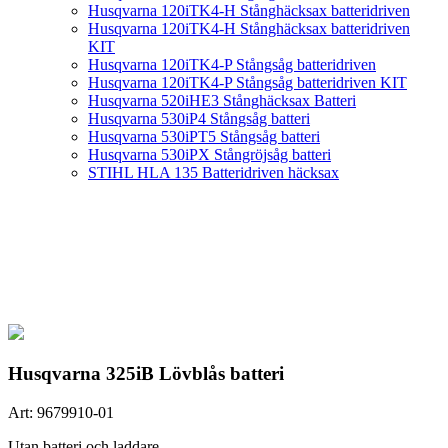
Husqvarna 120iTK4-H Stånghäcksax batteridriven
Husqvarna 120iTK4-H Stånghäcksax batteridriven
KIT
Husqvarna 120iTK4-P Stångsåg batteridriven
Husqvarna 120iTK4-P Stångsåg batteridriven KIT
Husqvarna 520iHE3 Stånghäcksax Batteri
Husqvarna 530iP4 Stångsåg batteri
Husqvarna 530iPT5 Stångsåg batteri
Husqvarna 530iPX Stångröjsåg batteri
STIHL HLA 135 Batteridriven häcksax
Husqvarna 325iB Lövblås batteri
Art:
9679910-01
Utan batteri och laddare