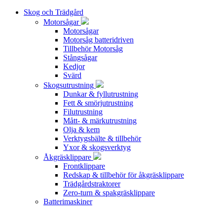
Skog och Trädgård
Motorsågar
Motorsågar
Motorsåg batteridriven
Tillbehör Motorsåg
Stångsågar
Kedjor
Svärd
Skogsutrustning
Dunkar & fyllutrustning
Fett & smörjutrustning
Filutrustning
Mått- & märkutrustning
Olja & kem
Verktygsbälte & tillbehör
Yxor & skogsverktyg
Åkgräsklippare
Frontklippare
Redskap & tillbehör för åkgräsklippare
Trädgårdstraktorer
Zero-turn & spakgräsklippare
Batterimaskiner