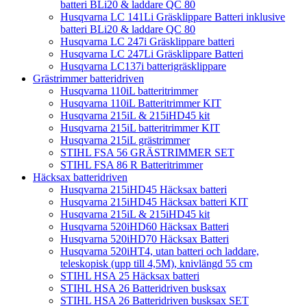
batteri BLi20 & laddare QC 80
Husqvarna LC 141Li Gräsklippare Batteri inklusive
batteri BLi20 & laddare QC 80
Husqvarna LC 247i Gräsklippare batteri
Husqvarna LC 247Li Gräsklippare Batteri
Husqvarna LC137i batterigräsklippare
Grästrimmer batteridriven
Husqvarna 110iL batteritrimmer
Husqvarna 110iL Batteritrimmer KIT
Husqvarna 215iL & 215iHD45 kit
Husqvarna 215iL batteritrimmer KIT
Husqvarna 215iL grästrimmer
STIHL FSA 56 GRÄSTRIMMER SET
STIHL FSA 86 R Batteritrimmer
Häcksax batteridriven
Husqvarna 215iHD45 Häcksax batteri
Husqvarna 215iHD45 Häcksax batteri KIT
Husqvarna 215iL & 215iHD45 kit
Husqvarna 520iHD60 Häcksax Batteri
Husqvarna 520iHD70 Häcksax Batteri
Husqvarna 520iHT4, utan batteri och laddare,
teleskopisk (upp till 4,5M), knivlängd 55 cm
STIHL HSA 25 Häcksax batteri
STIHL HSA 26 Batteridriven busksax
STIHL HSA 26 Batteridriven busksax SET