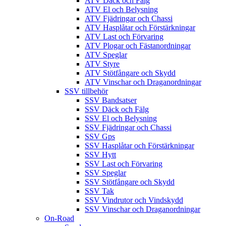
ATV Däck och Fälg
ATV El och Belysning
ATV Fjädringar och Chassi
ATV Hasplåtar och Förstärkningar
ATV Last och Förvaring
ATV Plogar och Fästanordningar
ATV Speglar
ATV Styre
ATV Stötfångare och Skydd
ATV Vinschar och Draganordningar
SSV tillbehör
SSV Bandsatser
SSV Däck och Fälg
SSV El och Belysning
SSV Fjädringar och Chassi
SSV Gps
SSV Hasplåtar och Förstärkningar
SSV Hytt
SSV Last och Förvaring
SSV Speglar
SSV Stötfångare och Skydd
SSV Tak
SSV Vindrutor och Vindskydd
SSV Vinschar och Draganordningar
On-Road