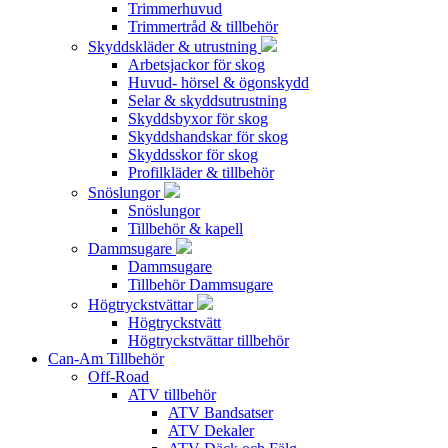
Trimmerhuvud
Trimmertråd & tillbehör
Skyddskläder & utrustning
Arbetsjackor för skog
Huvud- hörsel & ögonskydd
Selar & skyddsutrustning
Skyddsbyxor för skog
Skyddshandskar för skog
Skyddsskor för skog
Profilkläder & tillbehör
Snöslungor
Snöslungor
Tillbehör & kapell
Dammsugare
Dammsugare
Tillbehör Dammsugare
Högtryckstvättar
Högtryckstvätt
Högtryckstvättar tillbehör
Can-Am Tillbehör
Off-Road
ATV tillbehör
ATV Bandsatser
ATV Dekaler