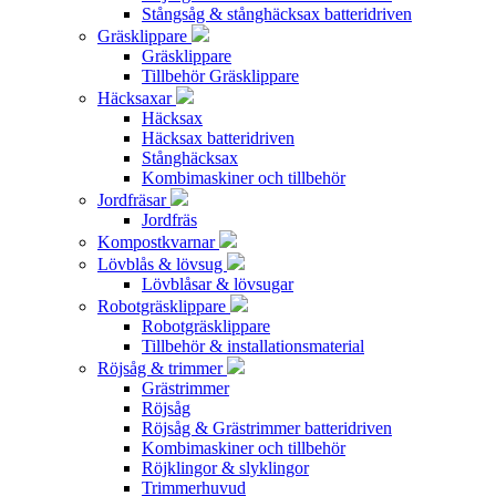
Stångsåg & stånghäcksax batteridriven
Gräsklippare
Gräsklippare
Tillbehör Gräsklippare
Häcksaxar
Häcksax
Häcksax batteridriven
Stånghäcksax
Kombimaskiner och tillbehör
Jordfräsar
Jordfräs
Kompostkvarnar
Lövblås & lövsug
Lövblåsar & lövsugar
Robotgräsklippare
Robotgräsklippare
Tillbehör & installationsmaterial
Röjsåg & trimmer
Grästrimmer
Röjsåg
Röjsåg & Grästrimmer batteridriven
Kombimaskiner och tillbehör
Röjklingor & slyklingor
Trimmerhuvud