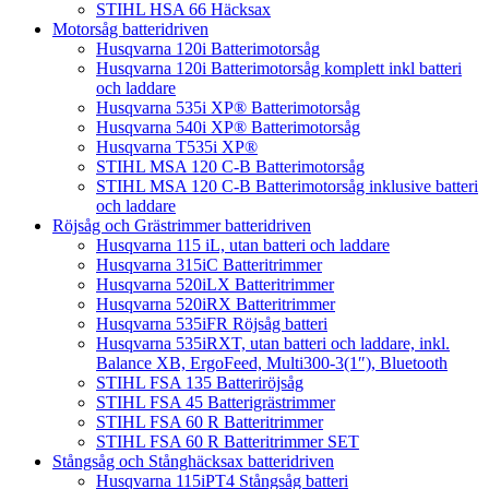
STIHL HSA 66 Häcksax
Motorsåg batteridriven
Husqvarna 120i Batterimotorsåg
Husqvarna 120i Batterimotorsåg komplett inkl batteri
och laddare
Husqvarna 535i XP® Batterimotorsåg
Husqvarna 540i XP® Batterimotorsåg
Husqvarna T535i XP®
STIHL MSA 120 C-B Batterimotorsåg
STIHL MSA 120 C-B Batterimotorsåg inklusive batteri
och laddare
Röjsåg och Grästrimmer batteridriven
Husqvarna 115 iL, utan batteri och laddare
Husqvarna 315iC Batteritrimmer
Husqvarna 520iLX Batteritrimmer
Husqvarna 520iRX Batteritrimmer
Husqvarna 535iFR Röjsåg batteri
Husqvarna 535iRXT, utan batteri och laddare, inkl.
Balance XB, ErgoFeed, Multi300-3(1″), Bluetooth
STIHL FSA 135 Batteriröjsåg
STIHL FSA 45 Batterigrästrimmer
STIHL FSA 60 R Batteritrimmer
STIHL FSA 60 R Batteritrimmer SET
Stångsåg och Stånghäcksax batteridriven
Husqvarna 115iPT4 Stångsåg batteri