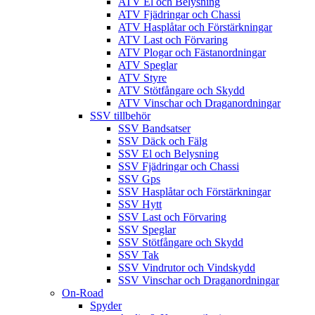
ATV El och Belysning
ATV Fjädringar och Chassi
ATV Hasplåtar och Förstärkningar
ATV Last och Förvaring
ATV Plogar och Fästanordningar
ATV Speglar
ATV Styre
ATV Stötfångare och Skydd
ATV Vinschar och Draganordningar
SSV tillbehör
SSV Bandsatser
SSV Däck och Fälg
SSV El och Belysning
SSV Fjädringar och Chassi
SSV Gps
SSV Hasplåtar och Förstärkningar
SSV Hytt
SSV Last och Förvaring
SSV Speglar
SSV Stötfångare och Skydd
SSV Tak
SSV Vindrutor och Vindskydd
SSV Vinschar och Draganordningar
On-Road
Spyder