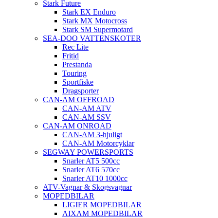
Stark Future
Stark EX Enduro
Stark MX Motocross
Stark SM Supermotard
SEA-DOO VATTENSKOTER
Rec Lite
Fritid
Prestanda
Touring
Sportfiske
Dragsporter
CAN-AM OFFROAD
CAN-AM ATV
CAN-AM SSV
CAN-AM ONROAD
CAN-AM 3-hjuligt
CAN-AM Motorcyklar
SEGWAY POWERSPORTS
Snarler AT5 500cc
Snarler AT6 570cc
Snarler AT10 1000cc
ATV-Vagnar & Skogsvagnar
MOPEDBILAR
LIGIER MOPEDBILAR
AIXAM MOPEDBILAR