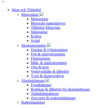
×
Skog och Trädgård
Motorsågar
Motorsågar
Motorsåg batteridriven
Tillbehör Motorsåg
Stångsågar
Kedjor
Svärd
Skogsutrustning
Dunkar & fyllutrustning
Fett & smörjutrustning
Filutrustning
Mått- & märkutrustning
Olja & kem
Verktygsbälte & tillbehör
Yxor & skogsverktyg
Åkgräsklippare
Frontklippare
Redskap & tillbehör för åkgräsklippare
Trädgårdstraktorer
Zero-turn & spakgräsklippare
Batterimaskiner