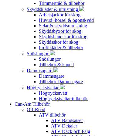
Trimmertråd & tillbehör
Skyddskläder & utrustning
Arbetsjackor för skog
Huvud- hörsel & ögonskydd
Selar & skyddsutrustning
Skyddsbyxor för skog
Skyddshandskar för skog
Skyddsskor för skog
Profilkläder & tillbehör
Snöslungor
Snöslungor
Tillbehör & kapell
Dammsugare
Dammsugare
Tillbehör Dammsugare
Högtryckstvättar
Högtryckstvätt
Högtryckstvättar tillbehör
Can-Am Tillbehör
Off-Road
ATV tillbehör
ATV Bandsatser
ATV Dekaler
ATV Däck och Fälg