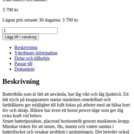
3 790
kr
Lägsta pris senaste 30 dagarna:
3 790
kr
Husqvarna
325iB
Lägg till i varukorg
Lövblås
batteri
Beskrivning
mängd
Ytterligare information
Delar och tillbehör
Passar till
Dokument
Beskrivning
Batteriblås som är lätt att använda, har låg vikt och låg ljudnivå. Ett
lätt tryck på knappsatsen startar maskinen omedelbart och
farthållaren ger möjlighet till fullt fokus på arbetet med att blåsa bort
löv och skräp. Blåsen har även ett boost power-läge som ger dig
extra kraft vid behov.
Smart batteriposition, placerad horisontellt genom maskinens kropp.
Minskar risken för att smuts, flis, damm och vatten samlas i
batterifacket och orsakar problem i anslutningen. Det betyder också