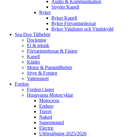
Audio & Kommunikation
Spyder Kapell
Ryker
Ryker Kapell
Ryker Förvaringsboxar
Ryker Vindrutor och Vindskydd
Sea-Doo Tillbehör
Dockning
El & teknik
Förvaringsboxar & Fästen
Kapell
Kläder
Motor & Pumptillbehör
Styre & Fotsteg
Vattensport
Fordon
Fordon i lager
Husqvarna Motorcyklar
Motocross
Enduro
Travel
Naked
Supermotard
Electric
Utförsäljning 2025/2026