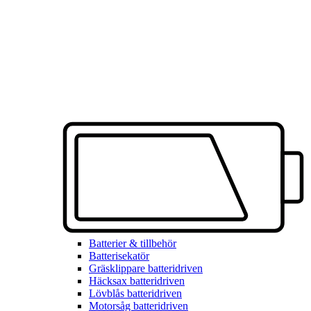
Batterier & tillbehör
Batterisekatör
Gräsklippare batteridriven
Häcksax batteridriven
Lövblås batteridriven
Motorsåg batteridriven