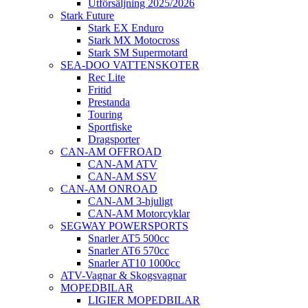
Utförsäljning 2025/2026
Stark Future
Stark EX Enduro
Stark MX Motocross
Stark SM Supermotard
SEA-DOO VATTENSKOTER
Rec Lite
Fritid
Prestanda
Touring
Sportfiske
Dragsporter
CAN-AM OFFROAD
CAN-AM ATV
CAN-AM SSV
CAN-AM ONROAD
CAN-AM 3-hjuligt
CAN-AM Motorcyklar
SEGWAY POWERSPORTS
Snarler AT5 500cc
Snarler AT6 570cc
Snarler AT10 1000cc
ATV-Vagnar & Skogsvagnar
MOPEDBILAR
LIGIER MOPEDBILAR