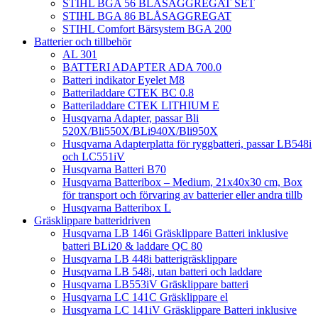
STIHL BGA 56 BLÅSAGGREGAT SET
STIHL BGA 86 BLÅSAGGREGAT
STIHL Comfort Bärsystem BGA 200
Batterier och tillbehör
AL 301
BATTERI ADAPTER ADA 700.0
Batteri indikator Eyelet M8
Batteriladdare CTEK BC 0.8
Batteriladdare CTEK LITHIUM E
Husqvarna Adapter, passar Bli
520X/Bli550X/BLi940X/Bli950X
Husqvarna Adapterplatta för ryggbatteri, passar LB548i
och LC551iV
Husqvarna Batteri B70
Husqvarna Batteribox – Medium, 21x40x30 cm, Box
för transport och förvaring av batterier eller andra tillb
Husqvarna Batteribox L
Gräsklippare batteridriven
Husqvarna LB 146i Gräsklippare Batteri inklusive
batteri BLi20 & laddare QC 80
Husqvarna LB 448i batterigräsklippare
Husqvarna LB 548i, utan batteri och laddare
Husqvarna LB553iV Gräsklippare batteri
Husqvarna LC 141C Gräsklippare el
Husqvarna LC 141iV Gräsklippare Batteri inklusive