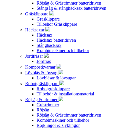
Röjsåg & Grästrimmer batteridriven
Stångsåg & stånghäcksax batteridriven
Gräsklippare
Gräsklippare
Tillbehör Gräsklippare
Häcksaxar
Häcksax
Häcksax batteridriven
Stånghäcksax
Kombimaskiner och tillbehör
Jordfräsar
Jordfräs
Kompostkvarnar
Lövblås & lövsug
Lövblåsar & lövsugar
Robotgräsklippare
Robotgräsklippare
Tillbehör & installationsmaterial
Röjsåg & trimmer
Grästrimmer
Röjsåg
Röjsåg & Grästrimmer batteridriven
Kombimaskiner och tillbehör
Röjklingor & slyklingor