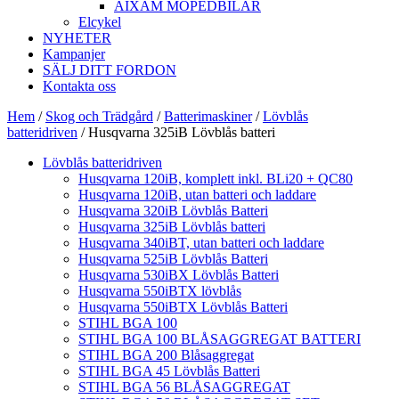
AIXAM MOPEDBILAR
Elcykel
NYHETER
Kampanjer
SÄLJ DITT FORDON
Kontakta oss
Hem
/
Skog och Trädgård
/
Batterimaskiner
/
Lövblås
batteridriven
/ Husqvarna 325iB Lövblås batteri
Lövblås batteridriven
Husqvarna 120iB, komplett inkl. BLi20 + QC80
Husqvarna 120iB, utan batteri och laddare
Husqvarna 320iB Lövblås Batteri
Husqvarna 325iB Lövblås batteri
Husqvarna 340iBT, utan batteri och laddare
Husqvarna 525iB Lövblås Batteri
Husqvarna 530iBX Lövblås Batteri
Husqvarna 550iBTX lövblås
Husqvarna 550iBTX Lövblås Batteri
STIHL BGA 100
STIHL BGA 100 BLÅSAGGREGAT BATTERI
STIHL BGA 200 Blåsaggregat
STIHL BGA 45 Lövblås Batteri
STIHL BGA 56 BLÅSAGGREGAT