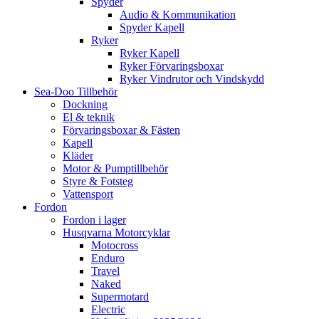
Spyder
Audio & Kommunikation
Spyder Kapell
Ryker
Ryker Kapell
Ryker Förvaringsboxar
Ryker Vindrutor och Vindskydd
Sea-Doo Tillbehör
Dockning
El & teknik
Förvaringsboxar & Fästen
Kapell
Kläder
Motor & Pumptillbehör
Styre & Fotsteg
Vattensport
Fordon
Fordon i lager
Husqvarna Motorcyklar
Motocross
Enduro
Travel
Naked
Supermotard
Electric