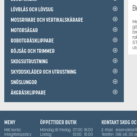
B
LÖVBLÅS OCH LÖVSUG
MOSSRIVARE OCH VERTIKALSKÄRARE
Me
gå
MOTORSÅGAR
br
ra
ROBOTGRÄSKLIPPARE
ST
ut
RÖJSÅG OCH TRIMMER
SKOGSUTRUSTNING
SKYDDSKLÄDER OCH UTRUSTNING
SNÖSLUNGOR
ÅKGRÄSKLIPPARE
MENY
ÖPPETTIDER BUTIK
KONTAKT SKOG O
Mitt konto
Måndag till Fredag
07:00
18:00
E-Post
reservdelar
Integritetspolicy
Lördag
10:00
15:00
Telefon
018-65 30 6