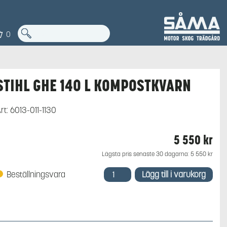
0
STIHL GHE 140 L KOMPOSTKVARN
rt:
6013-011-1130
5 550
kr
Lägsta pris senaste 30 dagarna:
5 550
kr
STIHL
Beställningsvara
Lägg till i varukorg
GHE
140
L
Kompostkvarn
mängd