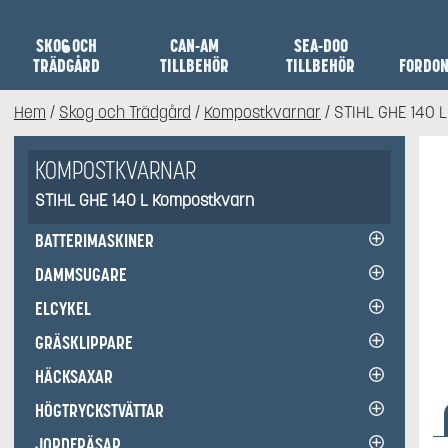
SKOG OCH
CAN-AM
SEA-DOO
TRÄDGÅRD
TILLBEHÖR
TILLBEHÖR
FORDO
Hem
/
Skog och Trädgård
/
Kompostkvarnar
/ STIHL GHE 140 
KOMPOSTKVARNAR
STIHL GHE 140 L Kompostkvarn
BATTERIMASKINER
DAMMSUGARE
ELCYKEL
GRÄSKLIPPARE
HÄCKSAXAR
HÖGTRYCKSTVÄTTAR
JORDFRÄSAR