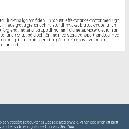
a i ljudkänsliga områden. En robust, effektstark ekmotor med lugn
l medelgrova grenar och kvistar till mycket bra täckmaterial. En
 förgrenat material på upp till 40 mm i diameter. Materialet ramlar
liter är enkel att bära och tömma med stora transporthandtag. Med
t du har gott om plats igen i trädgården. Kompostkvarnen är
t är klart.
g-och trädgårdsprodukter till Uppsala med omnejd. Vi har idag även ett brett
s produktsortiment, gällande Can-Am, Sea-Doo.