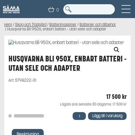
0
Hem
/
Skog och Trädgård
/
Batterimaskiner
/
Batterier och tillbehör
/ Husqvarna Bli 950X, enbart batteri – utan sele och adapter
HUSQVARNA BLI 950X, ENBART BATTERI -
UTAN SELE OCH ADAPTER
Art:
5798222-01
17 500
kr
Lägsta pris senaste 30 dagarna:
17 500
kr
Husqvarna
Lägg till i varukorg
Bli
950X,
enbart
Beskrivning