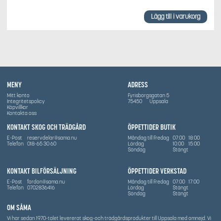
Lägg till i varukorg
MENY
ADRESS
Mitt konto
Fyrisborgsgatan 5
Integritetspolicy
75450
Uppsala
Köpvillkor
Kontakta oss
KONTAKT SKOG OCH TRÄDGÅRD
ÖPPETTIDER BUTIK
E-Post
reservdelar@sama.nu
Måndag till Fredag
07:00
18:00
Telefon
018-65 30 60
Lördag
10:00
15:00
Söndag
Stängt
KONTAKT BILFÖRSÄLJNING
ÖPPETTIDER VERKSTAD
E-Post
fordon@sama.nu
Måndag till Fredag
07:00
17:00
Telefon
0702836416
Lördag
Stängt
Söndag
Stängt
OM SÅMA
Vi har sedan 1970-talet levererat skog-och trädgårdsprodukter till Uppsala med omnejd. Vi