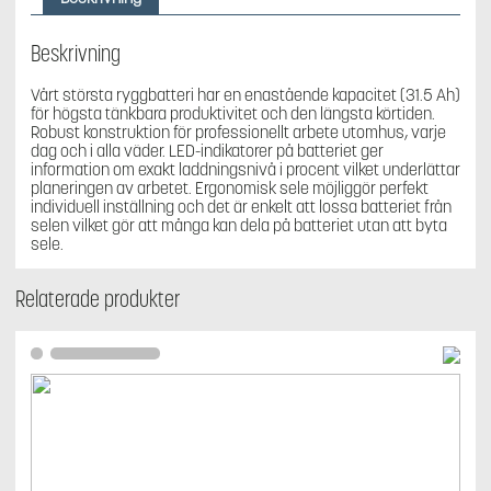
batteri
-
utan
Beskrivning
sele
och
Vårt största ryggbatteri har en enastående kapacitet (31.5 Ah)
adapter
för högsta tänkbara produktivitet och den längsta körtiden.
mängd
Robust konstruktion för professionellt arbete utomhus, varje
dag och i alla väder. LED-indikatorer på batteriet ger
information om exakt laddningsnivå i procent vilket underlättar
planeringen av arbetet. Ergonomisk sele möjliggör perfekt
individuell inställning och det är enkelt att lossa batteriet från
selen vilket gör att många kan dela på batteriet utan att byta
sele.
Relaterade produkter