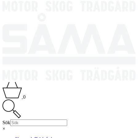
0
Sök
×