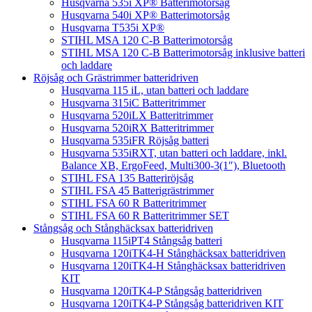
Husqvarna 535i XP® Batterimotorsåg
Husqvarna 540i XP® Batterimotorsåg
Husqvarna T535i XP®
STIHL MSA 120 C-B Batterimotorsåg
STIHL MSA 120 C-B Batterimotorsåg inklusive batteri
och laddare
Röjsåg och Grästrimmer batteridriven
Husqvarna 115 iL, utan batteri och laddare
Husqvarna 315iC Batteritrimmer
Husqvarna 520iLX Batteritrimmer
Husqvarna 520iRX Batteritrimmer
Husqvarna 535iFR Röjsåg batteri
Husqvarna 535iRXT, utan batteri och laddare, inkl.
Balance XB, ErgoFeed, Multi300-3(1″), Bluetooth
STIHL FSA 135 Batteriröjsåg
STIHL FSA 45 Batterigrästrimmer
STIHL FSA 60 R Batteritrimmer
STIHL FSA 60 R Batteritrimmer SET
Stångsåg och Stånghäcksax batteridriven
Husqvarna 115iPT4 Stångsåg batteri
Husqvarna 120iTK4-H Stånghäcksax batteridriven
Husqvarna 120iTK4-H Stånghäcksax batteridriven
KIT
Husqvarna 120iTK4-P Stångsåg batteridriven
Husqvarna 120iTK4-P Stångsåg batteridriven KIT