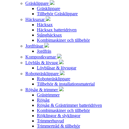
Gräsklippare
Gräsklippare
Tillbehör Gräsklippare
Häcksaxar
Häcksax
Häcksax batteridriven
Stånghäcksax
Kombimaskiner och tillbehör
Jordfräsar
Jordfräs
Kompostkvarnar
Lövblås & lövsug
Lövblåsar & lövsugar
Robotgräsklippare
Robotgräsklippare
Tillbehör & installationsmaterial
Röjsåg & trimmer
Grästrimmer
Röjsåg
Röjsåg & Grästrimmer batteridriven
Kombimaskiner och tillbehör
Röjklingor & slyklingor
Trimmerhuvud
Trimmertråd & tillbehör