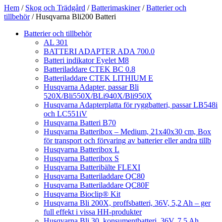
Hem
/
Skog och Trädgård
/
Batterimaskiner
/
Batterier och
tillbehör
/ Husqvarna Bli200 Batteri
Batterier och tillbehör
AL 301
BATTERI ADAPTER ADA 700.0
Batteri indikator Eyelet M8
Batteriladdare CTEK BC 0.8
Batteriladdare CTEK LITHIUM E
Husqvarna Adapter, passar Bli
520X/Bli550X/BLi940X/Bli950X
Husqvarna Adapterplatta för ryggbatteri, passar LB548i
och LC551iV
Husqvarna Batteri B70
Husqvarna Batteribox – Medium, 21x40x30 cm, Box
för transport och förvaring av batterier eller andra tillb
Husqvarna Batteribox L
Husqvarna Batteribox S
Husqvarna Batteribälte FLEXI
Husqvarna Batteriladdare QC80
Husqvarna Batteriladdare QC80F
Husqvarna Bioclip® Kit
Husqvarna Bli 200X, proffsbatteri, 36V, 5,2 Ah – ger
full effekt i vissa HH-produkter
Husqvarna Bli 30, konsumentbatteri, 36V, 7,5 Ah