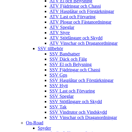
ATV El och Belysning
ATV Fjädringar och Chassi
ATV Hasplåtar och Förstärkningar
ATV Last och Förvaring
ATV Plogar och Fästanordningar
ATV Speglar
ATV Styre
ATV Stötfångare och Skydd
ATV Vinschar och Draganordningar
SSV tillbehör
SSV Bandsatser
SSV Däck och Fälg
SSV El och Belysning
SSV Fjädringar och Chassi
SSV Gps
SSV Hasplåtar och Förstärkningar
SSV Hytt
SSV Last och Förvaring
SSV Speglar
SSV Stötfångare och Skydd
SSV Tak
SSV Vindrutor och Vindskydd
SSV Vinschar och Draganordningar
On-Road
Spyder