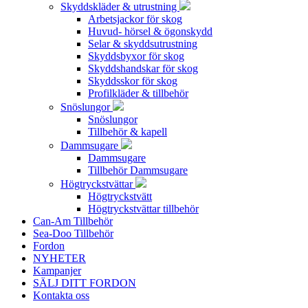
Skyddskläder & utrustning
Arbetsjackor för skog
Huvud- hörsel & ögonskydd
Selar & skyddsutrustning
Skyddsbyxor för skog
Skyddshandskar för skog
Skyddsskor för skog
Profilkläder & tillbehör
Snöslungor
Snöslungor
Tillbehör & kapell
Dammsugare
Dammsugare
Tillbehör Dammsugare
Högtryckstvättar
Högtryckstvätt
Högtryckstvättar tillbehör
Can-Am Tillbehör
Sea-Doo Tillbehör
Fordon
NYHETER
Kampanjer
SÄLJ DITT FORDON
Kontakta oss