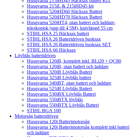
Husqvarna 215iHD45 Häcksax batteri KIT
Husqvarna 215iL & 215iHD45 kit
Husqvarna 520iHD60 Häcksax Batteri
Husqvarna 520iHD70 Häcksax Batteri
Husqvarna 520iHT4, utan batteri och laddare,
teleskopisk (upp till 4,5M), knivlängd 55 cm
STIHL HSA 25 Häcksax batteri
STIHL HSA 26 Batteridriven busksax
STIHL HSA 26 Batteridriven busksax SET
STIHL HSA 66 Häcksax
Lövblås batteridriven
Husqvarna 120iB, komplett inkl. BLi20 + QC80
Husqvarna 120iB, utan batteri och laddare
Husqvarna 320iB Lövblås Batteri
Husqvarna 325iB Lövblås batteri
Husqvarna 340iBT, utan batteri och laddare
Husqvarna 525iB Lövblås Batteri
Husqvarna 530iBX Lövblås Batteri
Husqvarna 550iBTX lövblås
Husqvarna 550iBTX Lövblås Batteri
STIHL BGA 100
Motorsåg batteridriven
Husqvarna 120i Batterimotorsåg
Husqvarna 120i Batterimotorsåg komplett inkl batteri
och laddare