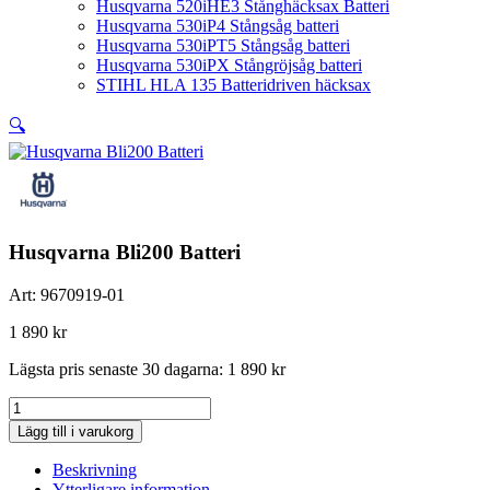
Husqvarna 520iHE3 Stånghäcksax Batteri
Husqvarna 530iP4 Stångsåg batteri
Husqvarna 530iPT5 Stångsåg batteri
Husqvarna 530iPX Stångröjsåg batteri
STIHL HLA 135 Batteridriven häcksax
🔍
Husqvarna Bli200 Batteri
Art:
9670919-01
1 890
kr
Lägsta pris senaste 30 dagarna:
1 890
kr
Husqvarna
Bli200
Lägg till i varukorg
Batteri
mängd
Beskrivning
Ytterligare information