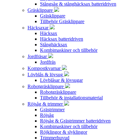
Stångsåg & stånghäcksax batteridriven
Gräsklippare
Gräsklippare
Tillbehör Gräsklippare
Häcksaxar
Häcksax
Häcksax batteridriven
Stånghäcksax
Kombimaskiner och tillbehör
Jordfräsar
Jordfräs
Kompostkvarnar
Lövblås & lövsug
Lövblåsar & lövsugar
Robotgräsklippare
Robotgräsklippare
Tillbehör & installationsmaterial
Röjsåg & trimmer
Grästrimmer
Röjsåg
Röjsåg & Grästrimmer batteridriven
Kombimaskiner och tillbehör
Röjklingor & slyklingor
Trimmerhuvud