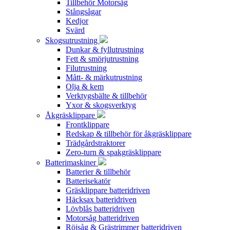
Tillbehör Motorsåg
Stångsågar
Kedjor
Svärd
Skogsutrustning
Dunkar & fyllutrustning
Fett & smörjutrustning
Filutrustning
Mått- & märkutrustning
Olja & kem
Verktygsbälte & tillbehör
Yxor & skogsverktyg
Åkgräsklippare
Frontklippare
Redskap & tillbehör för åkgräsklippare
Trädgårdstraktorer
Zero-turn & spakgräsklippare
Batterimaskiner
Batterier & tillbehör
Batterisekatör
Gräsklippare batteridriven
Häcksax batteridriven
Lövblås batteridriven
Motorsåg batteridriven
Röjsåg & Grästrimmer batteridriven