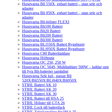
Husqvarna Bli 550X, enbart batteri – utan sele och
adapter
Husqvarna Bli 950X, enbart batteri – utan sele och
adapter
Husqvarna Bli-hölster FLEXI
Husqvarna Bli100 Batteri
Husqvarna Bli20 Batteri
Husqvarna Bli200 Batteri
Husqvarna Bli300 Batteri
Husqvarna BLi550X Batteri Ryggburet
Husqvarna BLi950X Batteri Ryggburet
Husqvarna C80 Batteriladdare
Husqvarna Höftputa
Husqvarna QC 250, 250 W
Husqvarna QC 504S, Multiladdare 500W – laddar upp
till fyra Bli-batterier samtidigt
Husqvarna Sele kpl., passar Bli
520X/Bli550X/BLi940X/Bli950X
STIHL Batteri AK 10
STIHL Batteri AK 20
STIHL Batteri AK 30
STIHL Batteri till HSA 25
STIHL Hölster till GTA 26
STIHL Lock till batterifack
STIHL Teleskopstång för HSA 25