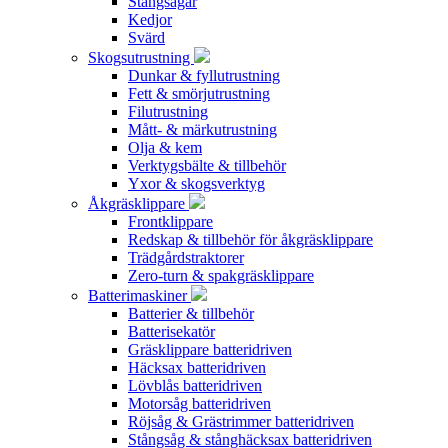
Stångsågar
Kedjor
Svärd
Skogsutrustning
Dunkar & fyllutrustning
Fett & smörjutrustning
Filutrustning
Mått- & märkutrustning
Olja & kem
Verktygsbälte & tillbehör
Yxor & skogsverktyg
Åkgräsklippare
Frontklippare
Redskap & tillbehör för åkgräsklippare
Trädgårdstraktorer
Zero-turn & spakgräsklippare
Batterimaskiner
Batterier & tillbehör
Batterisekatör
Gräsklippare batteridriven
Häcksax batteridriven
Lövblås batteridriven
Motorsåg batteridriven
Röjsåg & Grästrimmer batteridriven
Stångsåg & stånghäcksax batteridriven