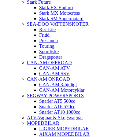
Stark Future
Stark EX Enduro
Stark MX Motocross
Stark SM Supermotard
SEA-DOO VATTENSKOTER
Rec Lite
Fritid
Prestanda
Touring
Sportfiske
Dragsporter
CAN-AM OFFROAD
CAN-AM ATV
CAN-AM SSV
CAN-AM ONROAD
CAN-AM 3-hjuligt
CAN-AM Motorcyklar
SEGWAY POWERSPORTS
Snarler AT5 500cc
Snarler AT6 570cc
Snarler AT10 1000cc
ATV-Vagnar & Skogsvagnar
MOPEDBILAR
LIGIER MOPEDBILAR
AIXAM MOPEDBILAR