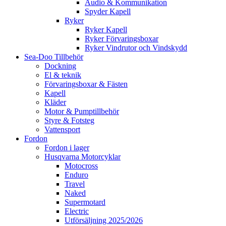
Audio & Kommunikation
Spyder Kapell
Ryker
Ryker Kapell
Ryker Förvaringsboxar
Ryker Vindrutor och Vindskydd
Sea-Doo Tillbehör
Dockning
El & teknik
Förvaringsboxar & Fästen
Kapell
Kläder
Motor & Pumptillbehör
Styre & Fotsteg
Vattensport
Fordon
Fordon i lager
Husqvarna Motorcyklar
Motocross
Enduro
Travel
Naked
Supermotard
Electric
Utförsäljning 2025/2026