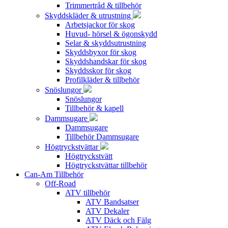
Trimmertråd & tillbehör
Skyddskläder & utrustning
Arbetsjackor för skog
Huvud- hörsel & ögonskydd
Selar & skyddsutrustning
Skyddsbyxor för skog
Skyddshandskar för skog
Skyddsskor för skog
Profilkläder & tillbehör
Snöslungor
Snöslungor
Tillbehör & kapell
Dammsugare
Dammsugare
Tillbehör Dammsugare
Högtryckstvättar
Högtryckstvätt
Högtryckstvättar tillbehör
Can-Am Tillbehör
Off-Road
ATV tillbehör
ATV Bandsatser
ATV Dekaler
ATV Däck och Fälg