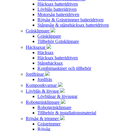
Häcksax batteridriven
Lövblås batteridriven
Motorsåg batteridriven
Röjsåg & Grästrimmer batteridriven
Stångsåg & stånghäcksax batteridriven
Gräsklippare
Gräsklippare
Tillbehör Gräsklippare
Häcksaxar
Häcksax
Häcksax batteridriven
Stånghäcksax
Kombimaskiner och tillbehör
Jordfräsar
Jordfräs
Kompostkvarnar
Lövblås & lövsug
Lövblåsar & lövsugar
Robotgräsklippare
Robotgräsklippare
Tillbehör & installationsmaterial
Röjsåg & trimmer
Grästrimmer
Röjsåg