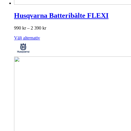
Husqvarna Batteribälte FLEXI
Prisintervall:
990
kr
–
2 390
kr
990 kr
Den
Välj alternativ
till
här
2
produkten
390 kr
har
flera
varianter.
De
olika
alternativen
kan
väljas
på
produktsidan