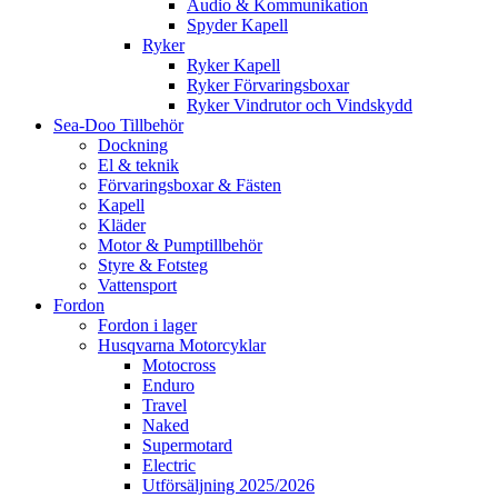
Audio & Kommunikation
Spyder Kapell
Ryker
Ryker Kapell
Ryker Förvaringsboxar
Ryker Vindrutor och Vindskydd
Sea-Doo Tillbehör
Dockning
El & teknik
Förvaringsboxar & Fästen
Kapell
Kläder
Motor & Pumptillbehör
Styre & Fotsteg
Vattensport
Fordon
Fordon i lager
Husqvarna Motorcyklar
Motocross
Enduro
Travel
Naked
Supermotard
Electric
Utförsäljning 2025/2026