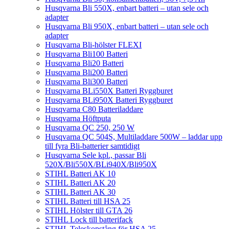
Husqvarna Bli 550X, enbart batteri – utan sele och
adapter
Husqvarna Bli 950X, enbart batteri – utan sele och
adapter
Husqvarna Bli-hölster FLEXI
Husqvarna Bli100 Batteri
Husqvarna Bli20 Batteri
Husqvarna Bli200 Batteri
Husqvarna Bli300 Batteri
Husqvarna BLi550X Batteri Ryggburet
Husqvarna BLi950X Batteri Ryggburet
Husqvarna C80 Batteriladdare
Husqvarna Höftputa
Husqvarna QC 250, 250 W
Husqvarna QC 504S, Multiladdare 500W – laddar upp
till fyra Bli-batterier samtidigt
Husqvarna Sele kpl., passar Bli
520X/Bli550X/BLi940X/Bli950X
STIHL Batteri AK 10
STIHL Batteri AK 20
STIHL Batteri AK 30
STIHL Batteri till HSA 25
STIHL Hölster till GTA 26
STIHL Lock till batterifack
STIHL Teleskopstång för HSA 25