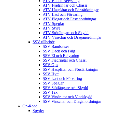
ATV El och Belysning
ATV Fjädringar och Chassi
ATV Hasplåtar och Förstärkningar
ATV Last och Förvaring
ATV Plogar och Fästanordningar
ATV Speglar
ATV Styre
ATV Stötfångare och Skydd
ATV Vinschar och Draganordningar
SSV tillbehör
SSV Bandsatser
SSV Däck och Fälg
SSV El och Belysning
SSV Fjädringar och Chassi
SSV Gps
SSV Hasplåtar och Förstärkningar
SSV Hytt
SSV Last och Förvaring
SSV Speglar
SSV Stötfångare och Skydd
SSV Tak
SSV Vindrutor och Vindskydd
SSV Vinschar och Draganordningar
On-Road
Spyder