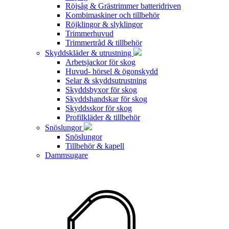
Röjsåg & Grästrimmer batteridriven
Kombimaskiner och tillbehör
Röjklingor & slyklingor
Trimmerhuvud
Trimmertråd & tillbehör
Skyddskläder & utrustning
Arbetsjackor för skog
Huvud- hörsel & ögonskydd
Selar & skyddsutrustning
Skyddsbyxor för skog
Skyddshandskar för skog
Skyddsskor för skog
Profilkläder & tillbehör
Snöslungor
Snöslungor
Tillbehör & kapell
Dammsugare