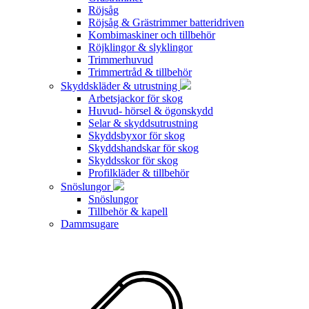
Röjsåg
Röjsåg & Grästrimmer batteridriven
Kombimaskiner och tillbehör
Röjklingor & slyklingor
Trimmerhuvud
Trimmertråd & tillbehör
Skyddskläder & utrustning
Arbetsjackor för skog
Huvud- hörsel & ögonskydd
Selar & skyddsutrustning
Skyddsbyxor för skog
Skyddshandskar för skog
Skyddsskor för skog
Profilkläder & tillbehör
Snöslungor
Snöslungor
Tillbehör & kapell
Dammsugare