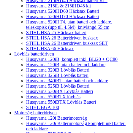
Husqvarna 215iHD45 Häcksax batteri KIT
Husqvarna 215iL & 215iHD45 kit
Husqvarna 520iHD60 Häcksax Batteri
Husqvarna 520iHD70 Häcksax Batteri
Husqvarna 520iHT4, utan batteri och laddare,
teleskopisk (upp till 4,5M), knivlängd 55 cm
STIHL HSA 25 Häcksax batteri
STIHL HSA 26 Batteridriven busksax
STIHL HSA 26 Batteridriven busksax SET
STIHL HSA 66 Häcksax
Lövblås batteridriven
Husqvarna 120iB, komplett inkl. BLi20 + QC80
Husqvarna 120iB, utan batteri och laddare
Husqvarna 320iB Lövblås Batteri
Husqvarna 325iB Lövblås batteri
Husqvarna 340iBT, utan batteri och laddare
Husqvarna 525iB Lövblås Batteri
Husqvarna 530iBX Lövblås Batteri
Husqvarna 550iBTX lövblås
Husqvarna 550iBTX Lövblås Batteri
STIHL BGA 100
Motorsåg batteridriven
Husqvarna 120i Batterimotorsåg
Husqvarna 120i Batterimotorsåg komplett inkl batteri
och laddare