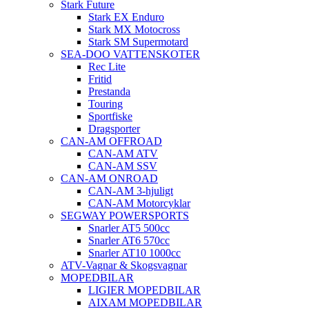
Stark Future
Stark EX Enduro
Stark MX Motocross
Stark SM Supermotard
SEA-DOO VATTENSKOTER
Rec Lite
Fritid
Prestanda
Touring
Sportfiske
Dragsporter
CAN-AM OFFROAD
CAN-AM ATV
CAN-AM SSV
CAN-AM ONROAD
CAN-AM 3-hjuligt
CAN-AM Motorcyklar
SEGWAY POWERSPORTS
Snarler AT5 500cc
Snarler AT6 570cc
Snarler AT10 1000cc
ATV-Vagnar & Skogsvagnar
MOPEDBILAR
LIGIER MOPEDBILAR
AIXAM MOPEDBILAR