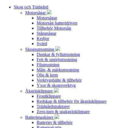
Skog och Trädgård
Motorsågar
Motorsågar
Motorsåg batteridriven
Tillbehör Motorsåg
Stångsågar
Kedjor
Svärd
Skogsutrustning
Dunkar & fyllutrustning
Fett & smörjutrustning
Filutrustning
Mått- & märkutrustning
Olja & kem
Verktygsbälte & tillbehör
Yxor & skogsverktyg
Åkgräsklippare
Frontklippare
Redskap & tillbehör för åkgräsklippare
Trädgårdstraktorer
Zero-turn & spakgräsklippare
Batterimaskiner
Batterier & tillbehör
Batterisekatör