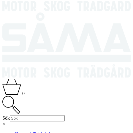
0
Sök
×