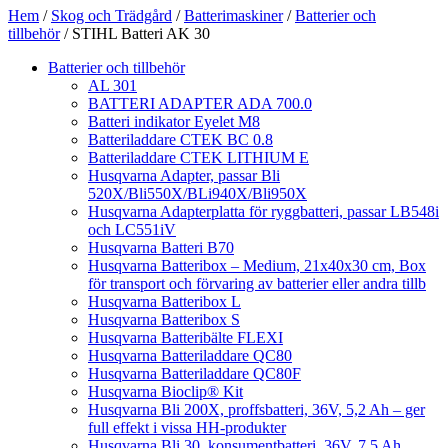
Hem
/
Skog och Trädgård
/
Batterimaskiner
/
Batterier och
tillbehör
/ STIHL Batteri AK 30
Batterier och tillbehör
AL 301
BATTERI ADAPTER ADA 700.0
Batteri indikator Eyelet M8
Batteriladdare CTEK BC 0.8
Batteriladdare CTEK LITHIUM E
Husqvarna Adapter, passar Bli
520X/Bli550X/BLi940X/Bli950X
Husqvarna Adapterplatta för ryggbatteri, passar LB548i
och LC551iV
Husqvarna Batteri B70
Husqvarna Batteribox – Medium, 21x40x30 cm, Box
för transport och förvaring av batterier eller andra tillb
Husqvarna Batteribox L
Husqvarna Batteribox S
Husqvarna Batteribälte FLEXI
Husqvarna Batteriladdare QC80
Husqvarna Batteriladdare QC80F
Husqvarna Bioclip® Kit
Husqvarna Bli 200X, proffsbatteri, 36V, 5,2 Ah – ger
full effekt i vissa HH-produkter
Husqvarna Bli 30, konsumentbatteri, 36V, 7,5 Ah