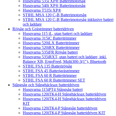
Husqvarna 535i XP® Batterimotorsåg
Husqvarna 540i XP® Batterimotorsåg
Husqvarna T535i XP®
STIHL MSA 120 C-B Batterimotorsåg
STIHL MSA 120 C-B Batterimotorsåg inklusive batteri
och laddare
Röjsåg och Grästrimmer batteridriven
Husqvarna 115 iL, utan batteri och laddare
Husqvarna 315iC Batteritrimmer
Husqvarna 520iLX Batteritrimmer
Husqvarna 520iRX Batteritrimmer
Husqvarna 535iFR Röjsåg batteri
Husqvarna 535iRXT, utan batteri och laddare, inkl.
Balance XB, ErgoFeed, Multi300-3(1″), Bluetooth
STIHL FSA 135 Batteriröjsåg
STIHL FSA 45 Batterigrästrimmer
STIHL FSA 60 R Batteritrimmer
STIHL FSA 60 R Batteritrimmer SET
Stångsåg och Stånghäcksax batteridriven
Husqvarna 115iPT4 Stångsåg batteri
Husqvarna 120iTK4-H Stånghäcksax batteridriven
Husqvarna 120iTK4-H Stånghäcksax batteridriven
KIT
Husqvarna 120iTK4-P Stångsåg batteridriven
Husqvarna 120iTK4-P Stångsåg batteridriven KIT