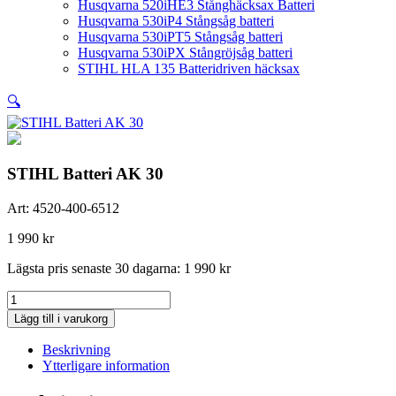
Husqvarna 520iHE3 Stånghäcksax Batteri
Husqvarna 530iP4 Stångsåg batteri
Husqvarna 530iPT5 Stångsåg batteri
Husqvarna 530iPX Stångröjsåg batteri
STIHL HLA 135 Batteridriven häcksax
🔍
STIHL Batteri AK 30
Art:
4520-400-6512
1 990
kr
Lägsta pris senaste 30 dagarna:
1 990
kr
STIHL
Batteri
Lägg till i varukorg
AK
30
Beskrivning
mängd
Ytterligare information