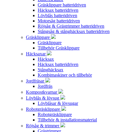
Gräsklippare batteridriven
Häcksax batteridriven
Lövblås batteridriven
Motorsåg batteridriven
Röjsåg & Grästrimmer batteridriven
Stångsåg & stånghäcksax batteridriven
Gräsklippare
Gräsklippare
Tillbehör Gräsklippare
Häcksaxar
Häcksax
Häcksax batteridriven
Stånghäcksax
Kombimaskiner och tillbehör
Jordfräsar
Jordfräs
Kompostkvarnar
Lövblås & lövsug
Lövblåsar & lövsugar
Robotgräsklippare
Robotgräsklippare
Tillbehör & installationsmaterial
Röjsåg & trimmer
Grästrimmer