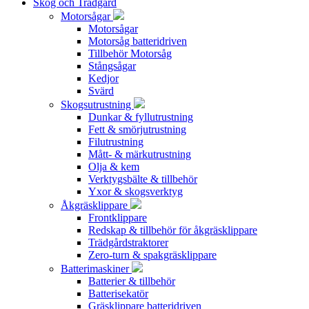
Skog och Trädgård
Motorsågar
Motorsågar
Motorsåg batteridriven
Tillbehör Motorsåg
Stångsågar
Kedjor
Svärd
Skogsutrustning
Dunkar & fyllutrustning
Fett & smörjutrustning
Filutrustning
Mått- & märkutrustning
Olja & kem
Verktygsbälte & tillbehör
Yxor & skogsverktyg
Åkgräsklippare
Frontklippare
Redskap & tillbehör för åkgräsklippare
Trädgårdstraktorer
Zero-turn & spakgräsklippare
Batterimaskiner
Batterier & tillbehör
Batterisekatör
Gräsklippare batteridriven