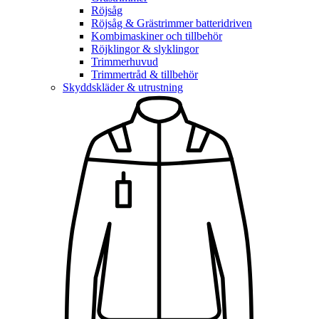
Röjsåg
Röjsåg & Grästrimmer batteridriven
Kombimaskiner och tillbehör
Röjklingor & slyklingor
Trimmerhuvud
Trimmertråd & tillbehör
Skyddskläder & utrustning