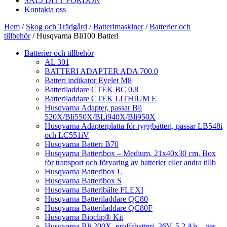
SÄLJ DITT FORDON
Kontakta oss
Hem
/
Skog och Trädgård
/
Batterimaskiner
/
Batterier och
tillbehör
/ Husqvarna Bli100 Batteri
Batterier och tillbehör
AL 301
BATTERI ADAPTER ADA 700.0
Batteri indikator Eyelet M8
Batteriladdare CTEK BC 0.8
Batteriladdare CTEK LITHIUM E
Husqvarna Adapter, passar Bli
520X/Bli550X/BLi940X/Bli950X
Husqvarna Adapterplatta för ryggbatteri, passar LB548i
och LC551iV
Husqvarna Batteri B70
Husqvarna Batteribox – Medium, 21x40x30 cm, Box
för transport och förvaring av batterier eller andra tillb
Husqvarna Batteribox L
Husqvarna Batteribox S
Husqvarna Batteribälte FLEXI
Husqvarna Batteriladdare QC80
Husqvarna Batteriladdare QC80F
Husqvarna Bioclip® Kit
Husqvarna Bli 200X, proffsbatteri, 36V, 5,2 Ah – ger