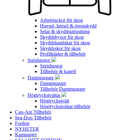
Arbetsjackor för skog
Huvud- hörsel & ögonskydd
Selar & skyddsutrustning
Skyddsbyxor för skog
Skyddshandskar för skog
Skyddsskor för skog
Profilkläder & tillbehör
Snöslungor
Snöslungor
Tillbehör & kapell
Dammsugare
Dammsugare
Tillbehör Dammsugare
Högtryckstvättar
Högtryckstvätt
Högtryckstvättar tillbehör
Can-Am Tillbehör
Sea-Doo Tillbehör
Fordon
NYHETER
Kampanjer