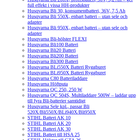
full effekt i vissa HH-produkter
Husqvarna Bli 30, konsumentbatteri, 36V, 7,5 Ah
Husqvarna Bli 550X, enbart batteri – utan sele och
adapter
Husqvarna Bli 950X, enbart batteri – utan sele och
adapter
Husqvarna Bli-hölster FLEXI
Husqvarna Bli100 Batteri
Husqvarna Bli20 Batteri
Husqvarna Bli200 Batteri
Husqvarna Bli300 Batteri
Husqvarna BLi550X Batteri Ryggburet
Husqvarna BLi950X Batteri Ryggburet
Husqvarna C80 Batteriladdare
Husqvarna Höftputa
Husqvarna QC 250, 250 W
Husqvarna QC 504S, Multiladdare 500W – laddar upp
till fyra Bli-batterier samtidigt
Husqvarna Sele kpl., passar Bli
520X/Bli550X/BLi940X/Bli950X
STIHL Batteri AK 10
STIHL Batteri AK 20
STIHL Batteri AK 30
STIHL Batteri till HSA 25