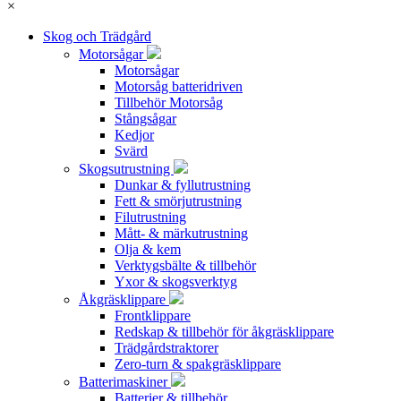
×
Skog och Trädgård
Motorsågar
Motorsågar
Motorsåg batteridriven
Tillbehör Motorsåg
Stångsågar
Kedjor
Svärd
Skogsutrustning
Dunkar & fyllutrustning
Fett & smörjutrustning
Filutrustning
Mått- & märkutrustning
Olja & kem
Verktygsbälte & tillbehör
Yxor & skogsverktyg
Åkgräsklippare
Frontklippare
Redskap & tillbehör för åkgräsklippare
Trädgårdstraktorer
Zero-turn & spakgräsklippare
Batterimaskiner
Batterier & tillbehör