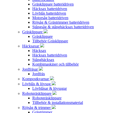
Gräsklippare batteridriven
Häcksax batteridriven
Lövblås batteridriven
Motorsåg batteridriven
Röjsåg & Grästrimmer batteridriven
Stångsåg & stånghäcksax batteridriven
Gräsklippare
Gräsklippare
Tillbehör Gräsklippare
Häcksaxar
Häcksax
Häcksax batteridriven
Stånghäcksax
Kombimaskiner och tillbehör
Jordfräsar
Jordfräs
Kompostkvarnar
Lövblås & lövsug
Lövblåsar & lövsugar
Robotgräsklippare
Robotgräsklippare
Tillbehör & installationsmaterial
Röjsåg & trimmer
Grästrimmer