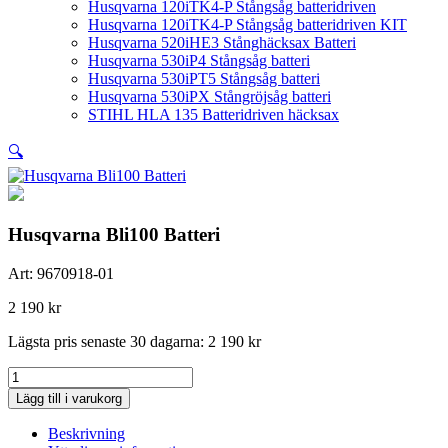
Husqvarna 120iTK4-P Stångsåg batteridriven
Husqvarna 120iTK4-P Stångsåg batteridriven KIT
Husqvarna 520iHE3 Stånghäcksax Batteri
Husqvarna 530iP4 Stångsåg batteri
Husqvarna 530iPT5 Stångsåg batteri
Husqvarna 530iPX Stångröjsåg batteri
STIHL HLA 135 Batteridriven häcksax
🔍
Husqvarna Bli100 Batteri
Art:
9670918-01
2 190
kr
Lägsta pris senaste 30 dagarna:
2 190
kr
Husqvarna
Bli100
Lägg till i varukorg
Batteri
mängd
Beskrivning