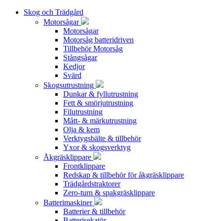
Skog och Trädgård
Motorsågar
Motorsågar
Motorsåg batteridriven
Tillbehör Motorsåg
Stångsågar
Kedjor
Svärd
Skogsutrustning
Dunkar & fyllutrustning
Fett & smörjutrustning
Filutrustning
Mått- & märkutrustning
Olja & kem
Verktygsbälte & tillbehör
Yxor & skogsverktyg
Åkgräsklippare
Frontklippare
Redskap & tillbehör för åkgräsklippare
Trädgårdstraktorer
Zero-turn & spakgräsklippare
Batterimaskiner
Batterier & tillbehör
Batterisekatör