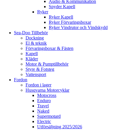
Audio & Kommunikation
Spyder Kapell
Ryker
Ryker Kapell
Ryker Förvaringsboxar
Ryker Vindrutor och Vindskydd
Sea-Doo Tillbehör
Dockning
El & teknik
Förvaringsboxar & Fästen
Kapell
Kläder
Motor & Pumptillbehör
Styre & Fotsteg
Vattensport
Fordon
Fordon i lager
Husqvarna Motorcyklar
Motocross
Enduro
Travel
Naked
Supermotard
Electric
Utförsäljning 2025/2026