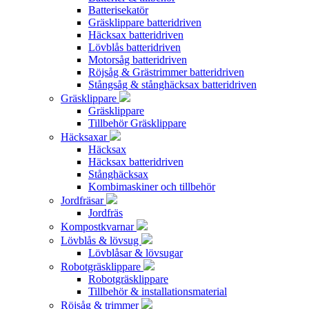
Batterisekatör
Gräsklippare batteridriven
Häcksax batteridriven
Lövblås batteridriven
Motorsåg batteridriven
Röjsåg & Grästrimmer batteridriven
Stångsåg & stånghäcksax batteridriven
Gräsklippare
Gräsklippare
Tillbehör Gräsklippare
Häcksaxar
Häcksax
Häcksax batteridriven
Stånghäcksax
Kombimaskiner och tillbehör
Jordfräsar
Jordfräs
Kompostkvarnar
Lövblås & lövsug
Lövblåsar & lövsugar
Robotgräsklippare
Robotgräsklippare
Tillbehör & installationsmaterial
Röjsåg & trimmer