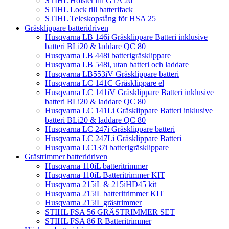
STIHL Hölster till GTA 26
STIHL Lock till batterifack
STIHL Teleskopstång för HSA 25
Gräsklippare batteridriven
Husqvarna LB 146i Gräsklippare Batteri inklusive
batteri BLi20 & laddare QC 80
Husqvarna LB 448i batterigräsklippare
Husqvarna LB 548i, utan batteri och laddare
Husqvarna LB553iV Gräsklippare batteri
Husqvarna LC 141C Gräsklippare el
Husqvarna LC 141iV Gräsklippare Batteri inklusive
batteri BLi20 & laddare QC 80
Husqvarna LC 141Li Gräsklippare Batteri inklusive
batteri BLi20 & laddare QC 80
Husqvarna LC 247i Gräsklippare batteri
Husqvarna LC 247Li Gräsklippare Batteri
Husqvarna LC137i batterigräsklippare
Grästrimmer batteridriven
Husqvarna 110iL batteritrimmer
Husqvarna 110iL Batteritrimmer KIT
Husqvarna 215iL & 215iHD45 kit
Husqvarna 215iL batteritrimmer KIT
Husqvarna 215iL grästrimmer
STIHL FSA 56 GRÄSTRIMMER SET
STIHL FSA 86 R Batteritrimmer