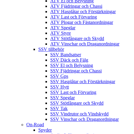
ATV El och Belysning
ATV Fjädringar och Chassi
ATV Hasplåtar och Förstärkningar
ATV Last och Förvaring
ATV Plogar och Fästanordningar
ATV Speglar
ATV Styre
ATV Stötfångare och Skydd
ATV Vinschar och Draganordningar
SSV tillbehör
SSV Bandsatser
SSV Däck och Fälg
SSV El och Belysning
SSV Fjädringar och Chassi
SSV Gps
SSV Hasplåtar och Förstärkningar
SSV Hytt
SSV Last och Förvaring
SSV Speglar
SSV Stötfångare och Skydd
SSV Tak
SSV Vindrutor och Vindskydd
SSV Vinschar och Draganordningar
On-Road
Spyder