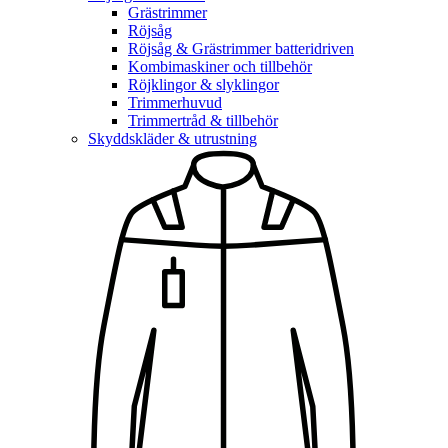
Grästrimmer
Röjsåg
Röjsåg & Grästrimmer batteridriven
Kombimaskiner och tillbehör
Röjklingor & slyklingor
Trimmerhuvud
Trimmertråd & tillbehör
Skyddskläder & utrustning