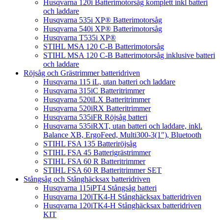
Husqvarna 120i Batterimotorsåg komplett inkl batteri
och laddare
Husqvarna 535i XP® Batterimotorsåg
Husqvarna 540i XP® Batterimotorsåg
Husqvarna T535i XP®
STIHL MSA 120 C-B Batterimotorsåg
STIHL MSA 120 C-B Batterimotorsåg inklusive batteri
och laddare
Röjsåg och Grästrimmer batteridriven
Husqvarna 115 iL, utan batteri och laddare
Husqvarna 315iC Batteritrimmer
Husqvarna 520iLX Batteritrimmer
Husqvarna 520iRX Batteritrimmer
Husqvarna 535iFR Röjsåg batteri
Husqvarna 535iRXT, utan batteri och laddare, inkl.
Balance XB, ErgoFeed, Multi300-3(1″), Bluetooth
STIHL FSA 135 Batteriröjsåg
STIHL FSA 45 Batterigrästrimmer
STIHL FSA 60 R Batteritrimmer
STIHL FSA 60 R Batteritrimmer SET
Stångsåg och Stånghäcksax batteridriven
Husqvarna 115iPT4 Stångsåg batteri
Husqvarna 120iTK4-H Stånghäcksax batteridriven
Husqvarna 120iTK4-H Stånghäcksax batteridriven
KIT