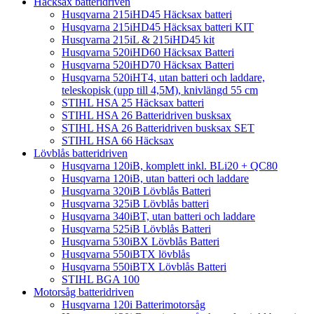
Häcksax batteridriven
Husqvarna 215iHD45 Häcksax batteri
Husqvarna 215iHD45 Häcksax batteri KIT
Husqvarna 215iL & 215iHD45 kit
Husqvarna 520iHD60 Häcksax Batteri
Husqvarna 520iHD70 Häcksax Batteri
Husqvarna 520iHT4, utan batteri och laddare,
teleskopisk (upp till 4,5M), knivlängd 55 cm
STIHL HSA 25 Häcksax batteri
STIHL HSA 26 Batteridriven busksax
STIHL HSA 26 Batteridriven busksax SET
STIHL HSA 66 Häcksax
Lövblås batteridriven
Husqvarna 120iB, komplett inkl. BLi20 + QC80
Husqvarna 120iB, utan batteri och laddare
Husqvarna 320iB Lövblås Batteri
Husqvarna 325iB Lövblås batteri
Husqvarna 340iBT, utan batteri och laddare
Husqvarna 525iB Lövblås Batteri
Husqvarna 530iBX Lövblås Batteri
Husqvarna 550iBTX lövblås
Husqvarna 550iBTX Lövblås Batteri
STIHL BGA 100
Motorsåg batteridriven
Husqvarna 120i Batterimotorsåg