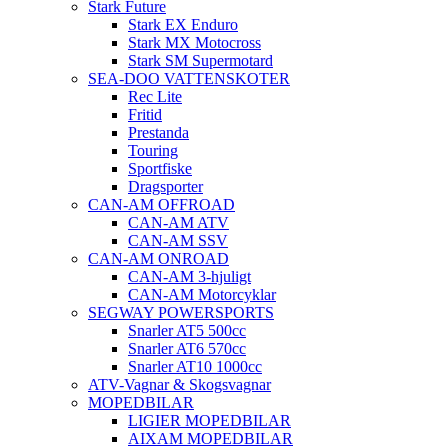
Stark Future
Stark EX Enduro
Stark MX Motocross
Stark SM Supermotard
SEA-DOO VATTENSKOTER
Rec Lite
Fritid
Prestanda
Touring
Sportfiske
Dragsporter
CAN-AM OFFROAD
CAN-AM ATV
CAN-AM SSV
CAN-AM ONROAD
CAN-AM 3-hjuligt
CAN-AM Motorcyklar
SEGWAY POWERSPORTS
Snarler AT5 500cc
Snarler AT6 570cc
Snarler AT10 1000cc
ATV-Vagnar & Skogsvagnar
MOPEDBILAR
LIGIER MOPEDBILAR
AIXAM MOPEDBILAR