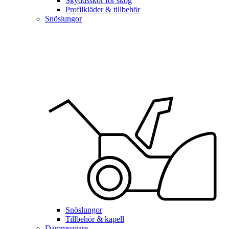
Skyddsskor för skog
Profilkläder & tillbehör
Snöslungor
Snöslungor
Tillbehör & kapell
Dammsugare