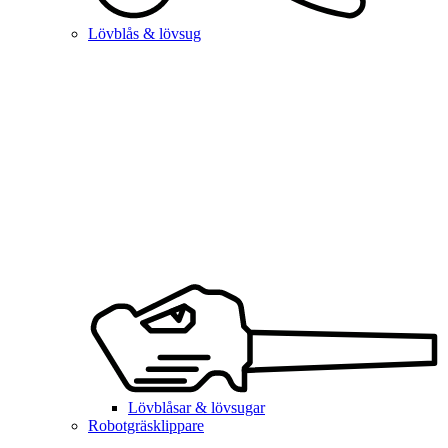
Lövblås & lövsug
Lövblåsar & lövsugar
Robotgräsklippare