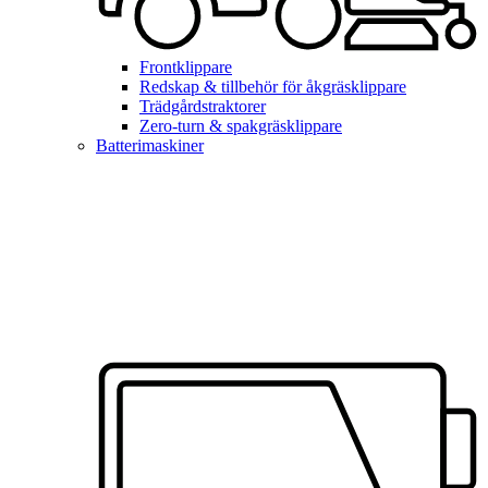
Frontklippare
Redskap & tillbehör för åkgräsklippare
Trädgårdstraktorer
Zero-turn & spakgräsklippare
Batterimaskiner