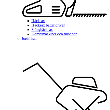
Häcksax
Häcksax batteridriven
Stånghäcksax
Kombimaskiner och tillbehör
Jordfräsar