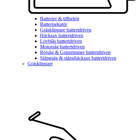
Batterier & tillbehör
Batterisekatör
Gräsklippare batteridriven
Häcksax batteridriven
Lövblås batteridriven
Motorsåg batteridriven
Röjsåg & Grästrimmer batteridriven
Stångsåg & stånghäcksax batteridriven
Gräsklippare