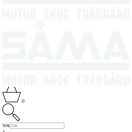
0
Sök
×