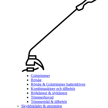
Grästrimmer
Röjsåg
Röjsåg & Grästrimmer batteridriven
Kombimaskiner och tillbehör
Röjklingor & slyklingor
Trimmerhuvud
Trimmertråd & tillbehör
Skyddskläder & utrustning