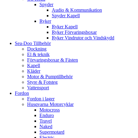
Spyder
Audio & Kommunikation
Spyder Kapell
Ryker
Ryker Kapell
Ryker Förvaringsboxar
Ryker Vindrutor och Vindskydd
Sea-Doo Tillbehör
Dockning
El & teknik
Förvaringsboxar & Fästen
Kapell
Kläder
Motor & Pumptillbehör
Styre & Fotsteg
Vattensport
Fordon
Fordon i lager
Husqvarna Motorcyklar
Motocross
Enduro
Travel
Naked
Supermotard
Electric