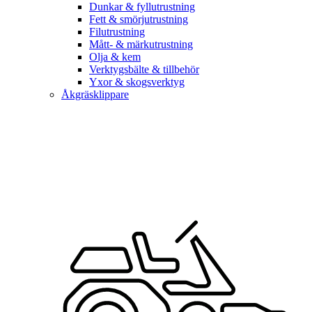
Dunkar & fyllutrustning
Fett & smörjutrustning
Filutrustning
Mått- & märkutrustning
Olja & kem
Verktygsbälte & tillbehör
Yxor & skogsverktyg
Åkgräsklippare