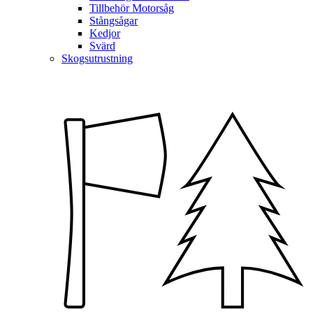
Tillbehör Motorsåg
Stångsågar
Kedjor
Svärd
Skogsutrustning