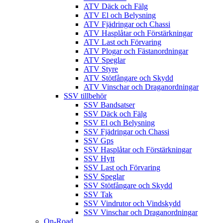
ATV Däck och Fälg
ATV El och Belysning
ATV Fjädringar och Chassi
ATV Hasplåtar och Förstärkningar
ATV Last och Förvaring
ATV Plogar och Fästanordningar
ATV Speglar
ATV Styre
ATV Stötfångare och Skydd
ATV Vinschar och Draganordningar
SSV tillbehör
SSV Bandsatser
SSV Däck och Fälg
SSV El och Belysning
SSV Fjädringar och Chassi
SSV Gps
SSV Hasplåtar och Förstärkningar
SSV Hytt
SSV Last och Förvaring
SSV Speglar
SSV Stötfångare och Skydd
SSV Tak
SSV Vindrutor och Vindskydd
SSV Vinschar och Draganordningar
On-Road