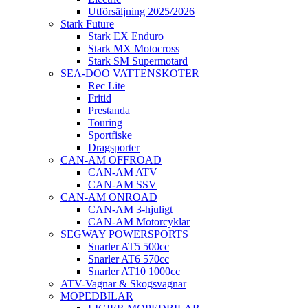
Utförsäljning 2025/2026
Stark Future
Stark EX Enduro
Stark MX Motocross
Stark SM Supermotard
SEA-DOO VATTENSKOTER
Rec Lite
Fritid
Prestanda
Touring
Sportfiske
Dragsporter
CAN-AM OFFROAD
CAN-AM ATV
CAN-AM SSV
CAN-AM ONROAD
CAN-AM 3-hjuligt
CAN-AM Motorcyklar
SEGWAY POWERSPORTS
Snarler AT5 500cc
Snarler AT6 570cc
Snarler AT10 1000cc
ATV-Vagnar & Skogsvagnar
MOPEDBILAR