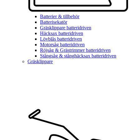
Batterier & tillbehör
Batterisekatör
Gräsklippare batteridriven
Häcksax batteridriven
Lövblås batteridriven
Motorsåg batteridriven
Röjsåg & Grästrimmer batteridriven
Stångsåg & stånghäcksax batteridriven
Gräsklippare