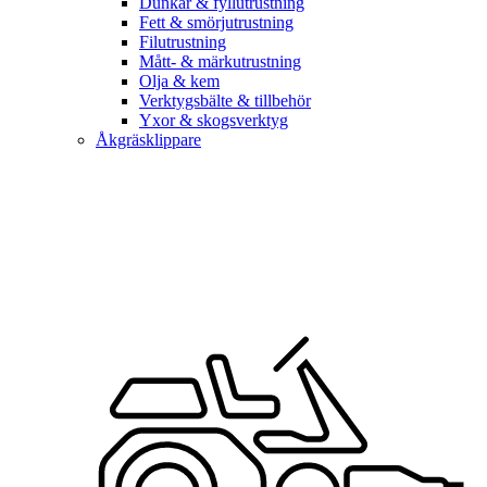
Dunkar & fyllutrustning
Fett & smörjutrustning
Filutrustning
Mått- & märkutrustning
Olja & kem
Verktygsbälte & tillbehör
Yxor & skogsverktyg
Åkgräsklippare