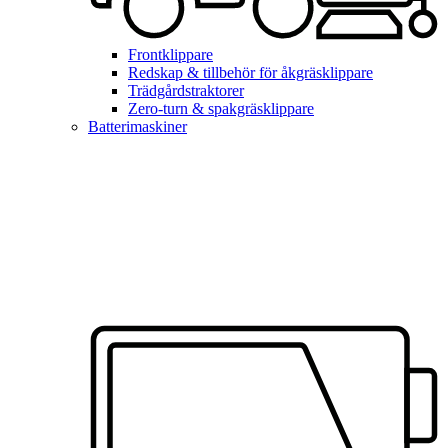
Frontklippare
Redskap & tillbehör för åkgräsklippare
Trädgårdstraktorer
Zero-turn & spakgräsklippare
Batterimaskiner