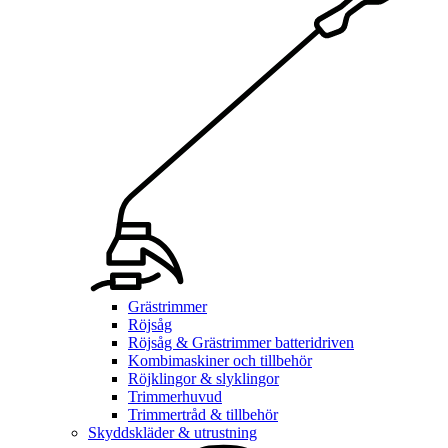
Grästrimmer
Röjsåg
Röjsåg & Grästrimmer batteridriven
Kombimaskiner och tillbehör
Röjklingor & slyklingor
Trimmerhuvud
Trimmertråd & tillbehör
Skyddskläder & utrustning