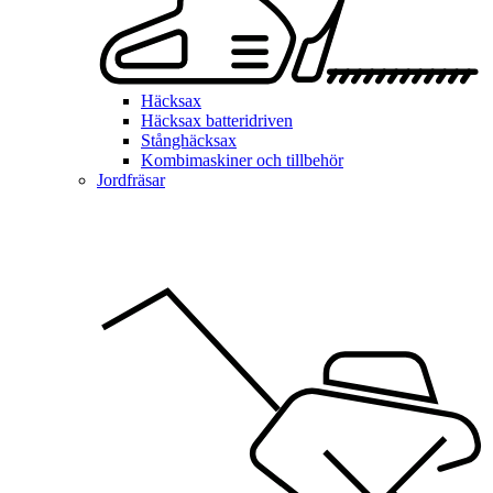
Häcksax
Häcksax batteridriven
Stånghäcksax
Kombimaskiner och tillbehör
Jordfräsar