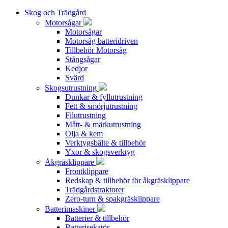
Skog och Trädgård
Motorsågar
Motorsågar
Motorsåg batteridriven
Tillbehör Motorsåg
Stångsågar
Kedjor
Svärd
Skogsutrustning
Dunkar & fyllutrustning
Fett & smörjutrustning
Filutrustning
Mått- & märkutrustning
Olja & kem
Verktygsbälte & tillbehör
Yxor & skogsverktyg
Åkgräsklippare
Frontklippare
Redskap & tillbehör för åkgräsklippare
Trädgårdstraktorer
Zero-turn & spakgräsklippare
Batterimaskiner
Batterier & tillbehör
Batterisekatör