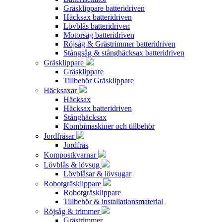
Gräsklippare batteridriven
Häcksax batteridriven
Lövblås batteridriven
Motorsåg batteridriven
Röjsåg & Grästrimmer batteridriven
Stångsåg & stånghäcksax batteridriven
Gräsklippare
Gräsklippare
Tillbehör Gräsklippare
Häcksaxar
Häcksax
Häcksax batteridriven
Stånghäcksax
Kombimaskiner och tillbehör
Jordfräsar
Jordfräs
Kompostkvarnar
Lövblås & lövsug
Lövblåsar & lövsugar
Robotgräsklippare
Robotgräsklippare
Tillbehör & installationsmaterial
Röjsåg & trimmer
Grästrimmer