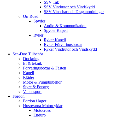
SSV Tak
SSV Vindrutor och Vindskydd
SSV Vinschar och Draganordningar
On-Road
Spyder
Audio & Kommunikation
Spyder Kapell
Ryker
Ryker Kapell
Ryker Förvaringsboxar
Ryker Vindrutor och Vindskydd
Sea-Doo Tillbehör
Dockning
El & teknik
Förvaringsboxar & Fästen
Kapell
Kläder
Motor & Pumptillbehör
Styre & Fotsteg
Vattensport
Fordon
Fordon i lager
Husqvarna Motorcyklar
Motocross
Enduro