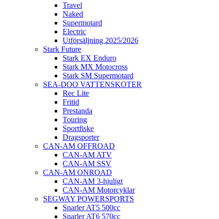
Travel
Naked
Supermotard
Electric
Utförsäljning 2025/2026
Stark Future
Stark EX Enduro
Stark MX Motocross
Stark SM Supermotard
SEA-DOO VATTENSKOTER
Rec Lite
Fritid
Prestanda
Touring
Sportfiske
Dragsporter
CAN-AM OFFROAD
CAN-AM ATV
CAN-AM SSV
CAN-AM ONROAD
CAN-AM 3-hjuligt
CAN-AM Motorcyklar
SEGWAY POWERSPORTS
Snarler AT5 500cc
Snarler AT6 570cc