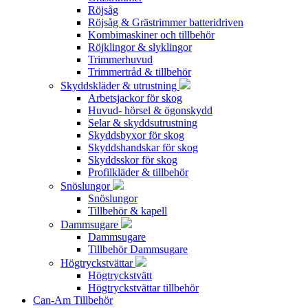
Röjsåg
Röjsåg & Grästrimmer batteridriven
Kombimaskiner och tillbehör
Röjklingor & slyklingor
Trimmerhuvud
Trimmertråd & tillbehör
Skyddskläder & utrustning
Arbetsjackor för skog
Huvud- hörsel & ögonskydd
Selar & skyddsutrustning
Skyddsbyxor för skog
Skyddshandskar för skog
Skyddsskor för skog
Profilkläder & tillbehör
Snöslungor
Snöslungor
Tillbehör & kapell
Dammsugare
Dammsugare
Tillbehör Dammsugare
Högtryckstvättar
Högtryckstvätt
Högtryckstvättar tillbehör
Can-Am Tillbehör