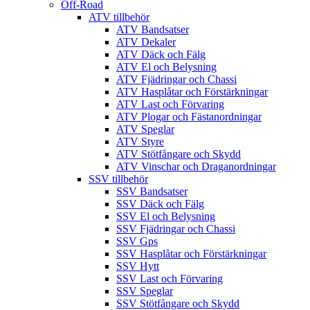
Off-Road
ATV tillbehör
ATV Bandsatser
ATV Dekaler
ATV Däck och Fälg
ATV El och Belysning
ATV Fjädringar och Chassi
ATV Hasplåtar och Förstärkningar
ATV Last och Förvaring
ATV Plogar och Fästanordningar
ATV Speglar
ATV Styre
ATV Stötfångare och Skydd
ATV Vinschar och Draganordningar
SSV tillbehör
SSV Bandsatser
SSV Däck och Fälg
SSV El och Belysning
SSV Fjädringar och Chassi
SSV Gps
SSV Hasplåtar och Förstärkningar
SSV Hytt
SSV Last och Förvaring
SSV Speglar
SSV Stötfångare och Skydd