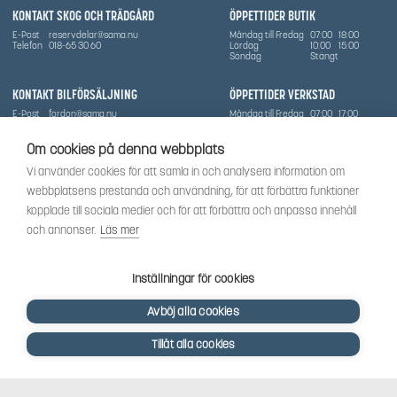
KONTAKT SKOG OCH TRÄDGÅRD
ÖPPETTIDER BUTIK
E-Post
reservdelar@sama.nu
Måndag till Fredag
07:00
18:00
Telefon
018-65 30 60
Lördag
10:00
15:00
Söndag
Stängt
KONTAKT BILFÖRSÄLJNING
ÖPPETTIDER VERKSTAD
E-Post
fordon@sama.nu
Måndag till Fredag
07:00
17:00
Telefon
0702836416
Lördag
Stängt
Söndag
Stängt
Om cookies på denna webbplats
OM SÅMA
Vi använder cookies för att samla in och analysera information om
Vi har sedan 1970-talet levererat skog-och trädgårdsprodukter till Uppsala med omnejd. Vi
webbplatsens prestanda och användning, för att förbättra funktioner
har idag även ett brett utbud av dessa produkter samt BRP:s produktsortiment, gällande
Can-Am, Sea-Doo.
kopplade till sociala medier och för att förbättra och anpassa innehåll
Vi är certifierad serviceverkstad.
och annonser.
Läs mer
SOCIALT
Följ oss för att få de senaste uppdateringarna, nyheter och spännande innehåll.
Inställningar för cookies
Avböj alla cookies
Tillåt alla cookies