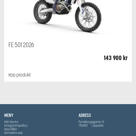
FE 501 2026
143 900
kr
Köp produkt
MENY
ADRESS
Mitt konto
Fyrisborgsgatan 5
Integritetspolicy
75450
Uppsala
Köpvillkor
Kontakta oss