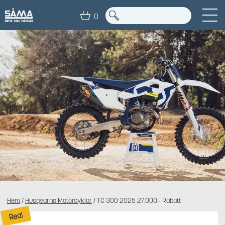
0
Hem
/
Husqvarna Motorcyklar
/ TC 300 2025 27.000:- Rabatt
Rea!