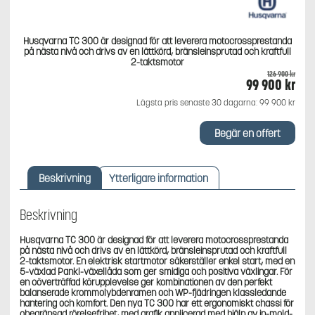
Husqvarna TC 300 är designad för att leverera motocrossprestanda
på nästa nivå och drivs av en lättkörd, bränsleinsprutad och kraftfull
2-taktsmotor
126 900
kr
Det
99 900
kr
Det
ursprungliga
nuv
Lägsta pris senaste 30 dagarna:
99 900
kr
priset
pris
var:
är:
126
99
Begär en offert
900 kr.
900 
Beskrivning
Ytterligare information
Beskrivning
Husqvarna TC 300 är designad för att leverera motocrossprestanda
på nästa nivå och drivs av en lättkörd, bränsleinsprutad och kraftfull
2-taktsmotor. En elektrisk startmotor säkerställer enkel start, med en
5-växlad Pankl-växellåda som ger smidiga och positiva växlingar. För
en oöverträffad körupplevelse ger kombinationen av den perfekt
balanserade krommolybdenramen och WP-fjädringen klassledande
hantering och komfort. Den nya TC 300 har ett ergonomiskt chassi för
obegränsad rörelsefrihet, med grafik applicerad med hjälp av in-mold-