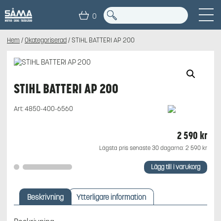
0
Hem
/
Okategoriserad
/ STIHL BATTERI AP 200
STIHL BATTERI AP 200
Art:
4850-400-6560
2 590
kr
Lägsta pris senaste 30 dagarna:
2 590
kr
STIHL
Lägg till i varukorg
BATTERI
AP
200
Beskrivning
Ytterligare information
mängd