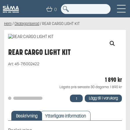
0
Hem
/
Okategoriserad
/ REAR CARGO LIGHT KIT
REAR CARGO LIGHT KIT
Art:
45-715002422
1 890
kr
Lägsta pris senaste 30 dagarna:
1 890
kr
REAR
Lägg till i varukorg
CARGO
LIGHT
KIT
Beskrivning
Ytterligare information
mängd