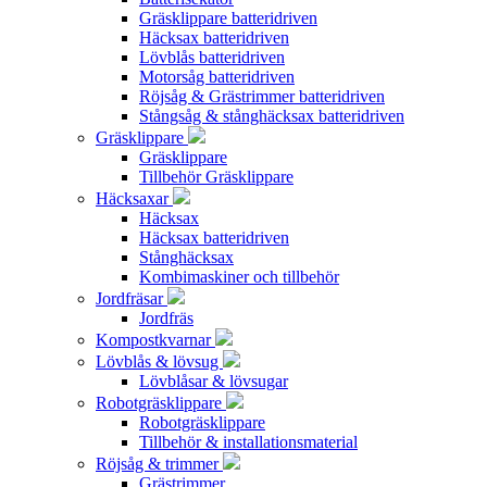
Gräsklippare batteridriven
Häcksax batteridriven
Lövblås batteridriven
Motorsåg batteridriven
Röjsåg & Grästrimmer batteridriven
Stångsåg & stånghäcksax batteridriven
Gräsklippare
Gräsklippare
Tillbehör Gräsklippare
Häcksaxar
Häcksax
Häcksax batteridriven
Stånghäcksax
Kombimaskiner och tillbehör
Jordfräsar
Jordfräs
Kompostkvarnar
Lövblås & lövsug
Lövblåsar & lövsugar
Robotgräsklippare
Robotgräsklippare
Tillbehör & installationsmaterial
Röjsåg & trimmer
Grästrimmer