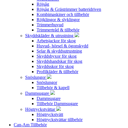
Röjsåg
Röjsåg & Grästrimmer batteridriven
Kombimaskiner och tillbehör
Röjklingor & slyklingor
Trimmerhuvud
Trimmertråd & tillbehör
Skyddskläder & utrustning
Arbetsjackor för skog
Huvud- hörsel & ögonskydd
Selar & skyddsutrustning
Skyddsbyxor för skog
Skyddshandskar för skog
Skyddsskor för skog
Profilkläder & tillbehör
Snöslungor
Snöslungor
Tillbehör & kapell
Dammsugare
Dammsugare
Tillbehör Dammsugare
Högtryckstvättar
Högtryckstvätt
Högtryckstvättar tillbehör
Can-Am Tillbehör