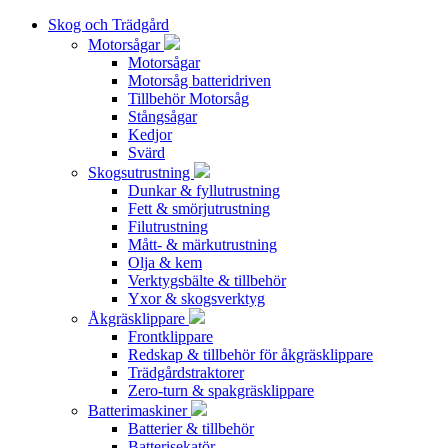
Skog och Trädgård
Motorsågar
Motorsågar
Motorsåg batteridriven
Tillbehör Motorsåg
Stångsågar
Kedjor
Svärd
Skogsutrustning
Dunkar & fyllutrustning
Fett & smörjutrustning
Filutrustning
Mått- & märkutrustning
Olja & kem
Verktygsbälte & tillbehör
Yxor & skogsverktyg
Åkgräsklippare
Frontklippare
Redskap & tillbehör för åkgräsklippare
Trädgårdstraktorer
Zero-turn & spakgräsklippare
Batterimaskiner
Batterier & tillbehör
Batterisekatör