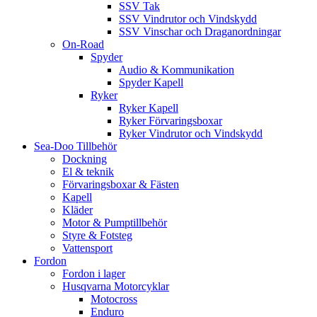
SSV Tak
SSV Vindrutor och Vindskydd
SSV Vinschar och Draganordningar
On-Road
Spyder
Audio & Kommunikation
Spyder Kapell
Ryker
Ryker Kapell
Ryker Förvaringsboxar
Ryker Vindrutor och Vindskydd
Sea-Doo Tillbehör
Dockning
El & teknik
Förvaringsboxar & Fästen
Kapell
Kläder
Motor & Pumptillbehör
Styre & Fotsteg
Vattensport
Fordon
Fordon i lager
Husqvarna Motorcyklar
Motocross
Enduro