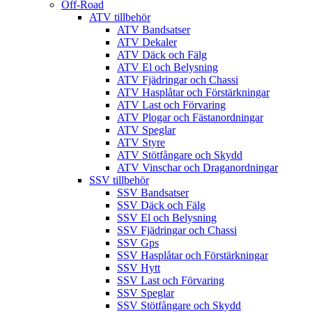
Off-Road
ATV tillbehör
ATV Bandsatser
ATV Dekaler
ATV Däck och Fälg
ATV El och Belysning
ATV Fjädringar och Chassi
ATV Hasplåtar och Förstärkningar
ATV Last och Förvaring
ATV Plogar och Fästanordningar
ATV Speglar
ATV Styre
ATV Stötfångare och Skydd
ATV Vinschar och Draganordningar
SSV tillbehör
SSV Bandsatser
SSV Däck och Fälg
SSV El och Belysning
SSV Fjädringar och Chassi
SSV Gps
SSV Hasplåtar och Förstärkningar
SSV Hytt
SSV Last och Förvaring
SSV Speglar
SSV Stötfångare och Skydd