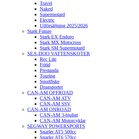
Travel
Naked
Supermotard
Electric
Utförsäljning 2025/2026
Stark Future
Stark EX Enduro
Stark MX Motocross
Stark SM Supermotard
SEA-DOO VATTENSKOTER
Rec Lite
Fritid
Prestanda
Touring
Sportfiske
Dragsporter
CAN-AM OFFROAD
CAN-AM ATV
CAN-AM SSV
CAN-AM ONROAD
CAN-AM 3-hjuligt
CAN-AM Motorcyklar
SEGWAY POWERSPORTS
Snarler AT5 500cc
Snarler AT6 570cc