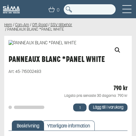
0
Hem
/
Can-Am
/
Off-Road
/
SSV tillbehör
/ PANNEAUX BLANC *PANEL WHITE
PANNEAUX BLANC *PANEL WHITE
Art:
45-715002483
790
kr
Lägsta pris senaste 30 dagarna:
790
kr
PANNEAUX
Lägg till i varukorg
BLANC
*PANEL
WHITE
Beskrivning
Ytterligare information
mängd