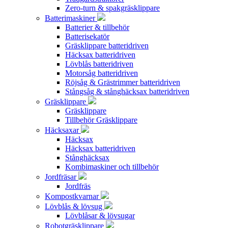
Zero-turn & spakgräsklippare
Batterimaskiner
Batterier & tillbehör
Batterisekatör
Gräsklippare batteridriven
Häcksax batteridriven
Lövblås batteridriven
Motorsåg batteridriven
Röjsåg & Grästrimmer batteridriven
Stångsåg & stånghäcksax batteridriven
Gräsklippare
Gräsklippare
Tillbehör Gräsklippare
Häcksaxar
Häcksax
Häcksax batteridriven
Stånghäcksax
Kombimaskiner och tillbehör
Jordfräsar
Jordfräs
Kompostkvarnar
Lövblås & lövsug
Lövblåsar & lövsugar
Robotgräsklippare