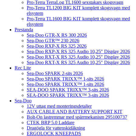
Pro-Terra TerraLog TL1600 sexstakars skogsvagn
Pro-Terra TL1200 BIG KIT komplett skogsvagn med
elsystem
Pro-Terra TL1600 BIG KIT komplett skogsvagn med
elsystem
Prestanda
Sea-Doo GTR-X RS 300 2026
Sea-Doo GTR™ 230 2026
Sea-Doo RXP-X RS 325 2026
Sea-Doo RXP-X RS 325 Audio 10,25″ Display 2026
Sea-Doo RXT-X RS 325 Audio 10,25″ Display 2026
Sea-Doo RXT-X RS 325 Audio 10,25″ Display 2026
Rec Lite
Sea-Doo SPARK 2-sits 2026
Sea-Doo SPARK TRIXX™ 1-sits 2026
Sea-Doo SPARK TRIXX™ 1-sits 2026
SEA-DOO SPARK TRIXX™ 3-sits 2026
SEA-DOO SPARK TRIXX™ 3-sits 2026
Sea-Doo
12V uttag med monteringsdetaljer
AUX CABLE AND BATTERY SUPPORT KIT
Bolt-On lastremmar med spärrmekanism 295100737
CTEK BRP 5.0 Laddare
Dragögla för vattenskidåkning
ERGOLOCK KNEEPADS