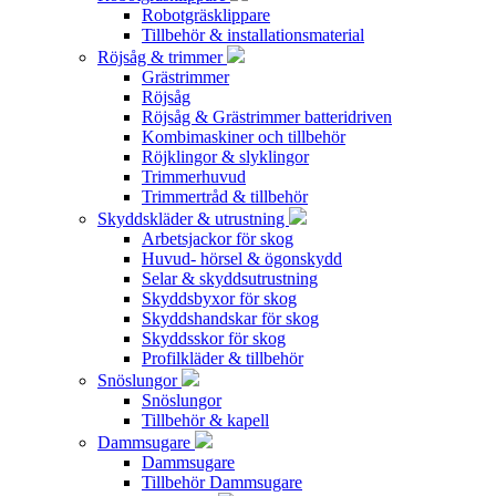
Robotgräsklippare
Tillbehör & installationsmaterial
Röjsåg & trimmer
Grästrimmer
Röjsåg
Röjsåg & Grästrimmer batteridriven
Kombimaskiner och tillbehör
Röjklingor & slyklingor
Trimmerhuvud
Trimmertråd & tillbehör
Skyddskläder & utrustning
Arbetsjackor för skog
Huvud- hörsel & ögonskydd
Selar & skyddsutrustning
Skyddsbyxor för skog
Skyddshandskar för skog
Skyddsskor för skog
Profilkläder & tillbehör
Snöslungor
Snöslungor
Tillbehör & kapell
Dammsugare
Dammsugare
Tillbehör Dammsugare