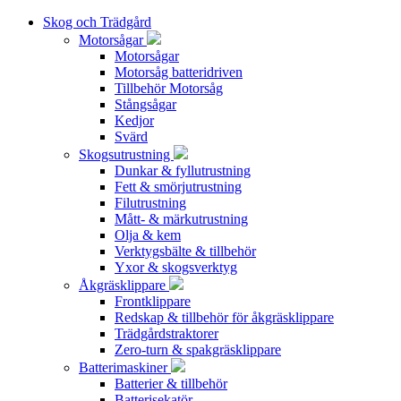
Skog och Trädgård
Motorsågar
Motorsågar
Motorsåg batteridriven
Tillbehör Motorsåg
Stångsågar
Kedjor
Svärd
Skogsutrustning
Dunkar & fyllutrustning
Fett & smörjutrustning
Filutrustning
Mått- & märkutrustning
Olja & kem
Verktygsbälte & tillbehör
Yxor & skogsverktyg
Åkgräsklippare
Frontklippare
Redskap & tillbehör för åkgräsklippare
Trädgårdstraktorer
Zero-turn & spakgräsklippare
Batterimaskiner
Batterier & tillbehör
Batterisekatör