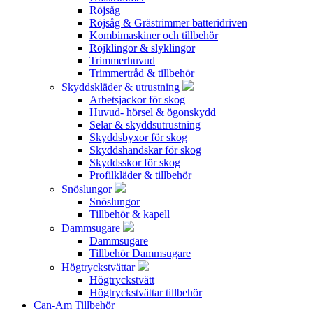
Röjsåg
Röjsåg & Grästrimmer batteridriven
Kombimaskiner och tillbehör
Röjklingor & slyklingor
Trimmerhuvud
Trimmertråd & tillbehör
Skyddskläder & utrustning
Arbetsjackor för skog
Huvud- hörsel & ögonskydd
Selar & skyddsutrustning
Skyddsbyxor för skog
Skyddshandskar för skog
Skyddsskor för skog
Profilkläder & tillbehör
Snöslungor
Snöslungor
Tillbehör & kapell
Dammsugare
Dammsugare
Tillbehör Dammsugare
Högtryckstvättar
Högtryckstvätt
Högtryckstvättar tillbehör
Can-Am Tillbehör