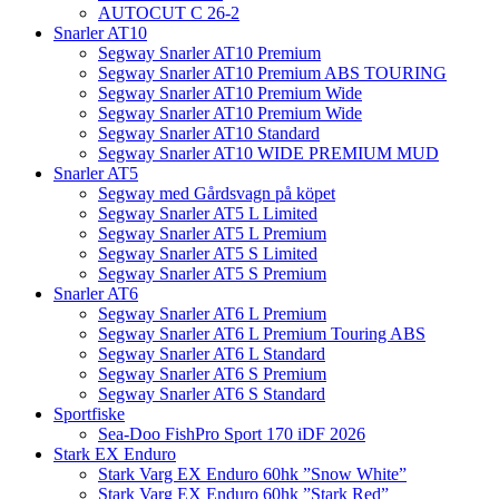
AUTOCUT C 26-2
Snarler AT10
Segway Snarler AT10 Premium
Segway Snarler AT10 Premium ABS TOURING
Segway Snarler AT10 Premium Wide
Segway Snarler AT10 Premium Wide
Segway Snarler AT10 Standard
Segway Snarler AT10 WIDE PREMIUM MUD
Snarler AT5
Segway med Gårdsvagn på köpet
Segway Snarler AT5 L Limited
Segway Snarler AT5 L Premium
Segway Snarler AT5 S Limited
Segway Snarler AT5 S Premium
Snarler AT6
Segway Snarler AT6 L Premium
Segway Snarler AT6 L Premium Touring ABS
Segway Snarler AT6 L Standard
Segway Snarler AT6 S Premium
Segway Snarler AT6 S Standard
Sportfiske
Sea-Doo FishPro Sport 170 iDF 2026
Stark EX Enduro
Stark Varg EX Enduro 60hk ”Snow White”
Stark Varg EX Enduro 60hk ”Stark Red”