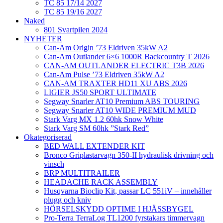
TC 85 17/14 2027
TC 85 19/16 2027
Naked
801 Svartpilen 2024
NYHETER
Can-Am Origin ’73 Eldriven 35kW A2
Can-Am Outlander 6×6 1000R Backcountry T 2026
CAN-AM OUTLANDER ELECTRIC T3B 2026
Can-Am Pulse ’73 Eldriven 35kW A2
CAN-AM TRAXTER HD11 XU ABS 2026
LIGIER JS50 SPORT ULTIMATE
Segway Snarler AT10 Premium ABS TOURING
Segway Snarler AT10 WIDE PREMIUM MUD
Stark Varg MX 1.2 60hk Snow White
Stark Varg SM 60hk ”Stark Red”
Okategoriserad
BED WALL EXTENDER KIT
Bronco Griplastarvagn 350-II hydraulisk drivning och
vinsch
BRP MULTITRAILER
HEADACHE RACK ASSEMBLY
Husqvarna Bioclip Kit, passar LC 551iV – innehåller
plugg och kniv
HÖRSELSKYDD OPTIME I HJÄSSBYGEL
Pro-Terra TerraLog TL1200 fyrstakars timmervagn