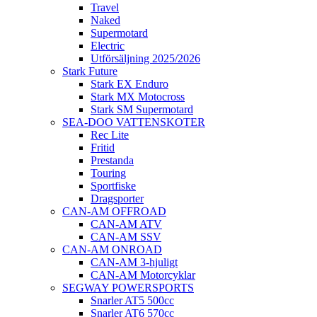
Travel
Naked
Supermotard
Electric
Utförsäljning 2025/2026
Stark Future
Stark EX Enduro
Stark MX Motocross
Stark SM Supermotard
SEA-DOO VATTENSKOTER
Rec Lite
Fritid
Prestanda
Touring
Sportfiske
Dragsporter
CAN-AM OFFROAD
CAN-AM ATV
CAN-AM SSV
CAN-AM ONROAD
CAN-AM 3-hjuligt
CAN-AM Motorcyklar
SEGWAY POWERSPORTS
Snarler AT5 500cc
Snarler AT6 570cc