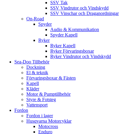
SSV Tak
SSV Vindrutor och Vindskydd
SSV Vinschar och Draganordningar
On-Road
Spyder
Audio & Kommunikation
Spyder Kapell
Ryker
Ryker Kapell
Ryker Förvaringsboxar
Ryker Vindrutor och Vindskydd
Sea-Doo Tillbehör
Dockning
El & teknik
Förvaringsboxar & Fästen
Kapell
Kläder
Motor & Pumptillbehör
Styre & Fotsteg
Vattensport
Fordon
Fordon i lager
Husqvarna Motorcyklar
Motocross
Enduro