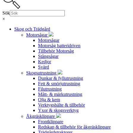
Sök
×
Skog och Trädgård
Motorsågar
Motorsågar
Motorsåg batteridriven
Tillbehör Motorsåg
Stångsågar
Kedjor
Svärd
Skogsutrustning
Dunkar & fyllutrustning
Fett & smörjutrustning
Filutrustning
Mått- & märkutrustning
Olja & kem
Verktygsbälte & tillbehör
Yxor & skogsverktyg
Åkgräsklippare
Frontklippare
Redskap & tillbehör för åkgräsklippare
Trädgårdstraktorer