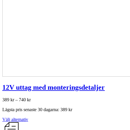
12V uttag med monteringsdetaljer
Prisintervall:
389
kr
–
740
kr
389 kr
Lägsta pris senaste 30 dagarna:
389
kr
till
740 kr
Den
Välj alternativ
här
produkten