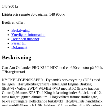
148 900
kr
Lägsta pris senaste 30 dagarna:
148 900
kr
Begär en offert
Beskrivning
Ytterligare information
Delar och tillbehör
Passar till
Dokument
Beskrivning
Can-Am Outlander PRO XU T HD7 med en 650cc motor på 50hk.
T3b-registrerad
NYCKELEGENSKAPER ∙ Dynamisk servostyrning (DPS) med
tre lägen ∙ Hastighetsbegränsare ∙ Intelligent Engine Braking
(iEB™️) ∙ Valbar 2WD/4WD/låst 4WD med BTC (Brake traction
Control) 26-tums XPS Trail King belastningsindex 6-däck med 12-
tums fälgar i gjuten aluminium ∙ Högkvalitets främre stötfångare,
bakre stötfångare, heltäckande bukskydd ∙ Högkvalitets handskfack
med mobilhållare och USB-laddare ∙ Främre rullgardins-förvaring ∙