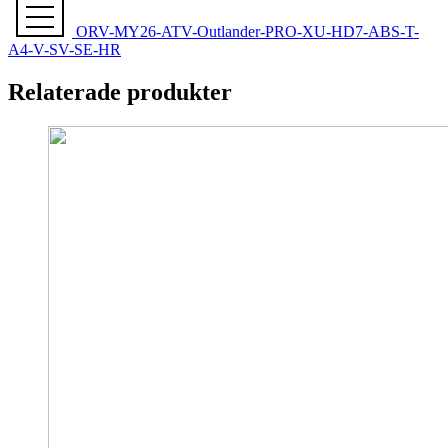
har
ORV-MY26-ATV-Outlander-PRO-XU-HD7-ABS-T-
flera
A4-V-SV-SE-HR
varianter.
De
Relaterade produkter
olika
alternativen
kan
väljas
på
produktsidan