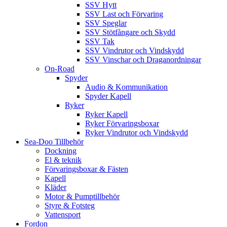
SSV Hytt
SSV Last och Förvaring
SSV Speglar
SSV Stötfångare och Skydd
SSV Tak
SSV Vindrutor och Vindskydd
SSV Vinschar och Draganordningar
On-Road
Spyder
Audio & Kommunikation
Spyder Kapell
Ryker
Ryker Kapell
Ryker Förvaringsboxar
Ryker Vindrutor och Vindskydd
Sea-Doo Tillbehör
Dockning
El & teknik
Förvaringsboxar & Fästen
Kapell
Kläder
Motor & Pumptillbehör
Styre & Fotsteg
Vattensport
Fordon