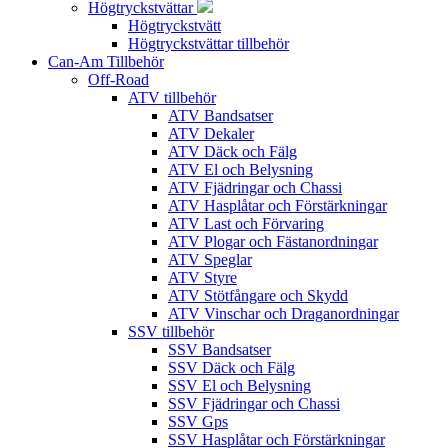
Högtryckstvättar
Högtryckstvätt
Högtryckstvättar tillbehör
Can-Am Tillbehör
Off-Road
ATV tillbehör
ATV Bandsatser
ATV Dekaler
ATV Däck och Fälg
ATV El och Belysning
ATV Fjädringar och Chassi
ATV Hasplåtar och Förstärkningar
ATV Last och Förvaring
ATV Plogar och Fästanordningar
ATV Speglar
ATV Styre
ATV Stötfångare och Skydd
ATV Vinschar och Draganordningar
SSV tillbehör
SSV Bandsatser
SSV Däck och Fälg
SSV El och Belysning
SSV Fjädringar och Chassi
SSV Gps
SSV Hasplåtar och Förstärkningar