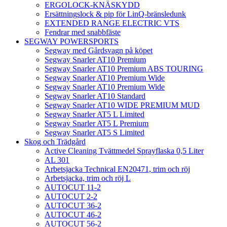
ERGOLOCK-KNÄSKYDD
Ersättningslock & pip för LinQ-bränsledunk
EXTENDED RANGE ELECTRIC VTS
Fendrar med snabbfäste
SEGWAY POWERSPORTS
Segway med Gårdsvagn på köpet
Segway Snarler AT10 Premium
Segway Snarler AT10 Premium ABS TOURING
Segway Snarler AT10 Premium Wide
Segway Snarler AT10 Premium Wide
Segway Snarler AT10 Standard
Segway Snarler AT10 WIDE PREMIUM MUD
Segway Snarler AT5 L Limited
Segway Snarler AT5 L Premium
Segway Snarler AT5 S Limited
Skog och Trädgård
Active Cleaning Tvättmedel Sprayflaska 0,5 Liter
AL 301
Arbetsjacka Technical EN20471, trim och röj
Arbetsjacka, trim och röj L
AUTOCUT 11-2
AUTOCUT 2-2
AUTOCUT 36-2
AUTOCUT 46-2
AUTOCUT 56-2