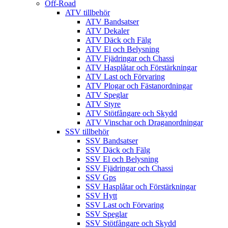
Off-Road
ATV tillbehör
ATV Bandsatser
ATV Dekaler
ATV Däck och Fälg
ATV El och Belysning
ATV Fjädringar och Chassi
ATV Hasplåtar och Förstärkningar
ATV Last och Förvaring
ATV Plogar och Fästanordningar
ATV Speglar
ATV Styre
ATV Stötfångare och Skydd
ATV Vinschar och Draganordningar
SSV tillbehör
SSV Bandsatser
SSV Däck och Fälg
SSV El och Belysning
SSV Fjädringar och Chassi
SSV Gps
SSV Hasplåtar och Förstärkningar
SSV Hytt
SSV Last och Förvaring
SSV Speglar
SSV Stötfångare och Skydd