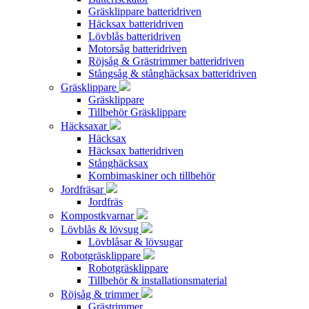
Gräsklippare batteridriven
Häcksax batteridriven
Lövblås batteridriven
Motorsåg batteridriven
Röjsåg & Grästrimmer batteridriven
Stångsåg & stånghäcksax batteridriven
Gräsklippare
Gräsklippare
Tillbehör Gräsklippare
Häcksaxar
Häcksax
Häcksax batteridriven
Stånghäcksax
Kombimaskiner och tillbehör
Jordfräsar
Jordfräs
Kompostkvarnar
Lövblås & lövsug
Lövblåsar & lövsugar
Robotgräsklippare
Robotgräsklippare
Tillbehör & installationsmaterial
Röjsåg & trimmer
Grästrimmer