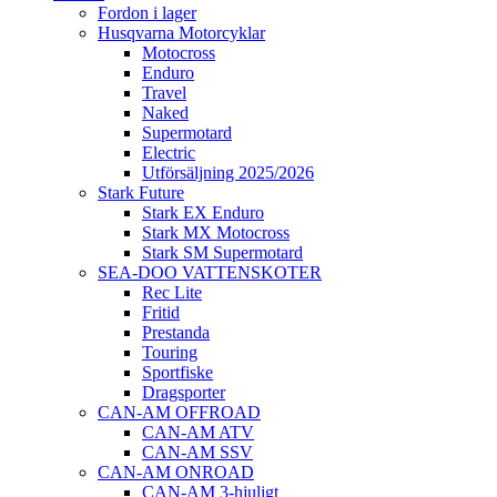
Fordon i lager
Husqvarna Motorcyklar
Motocross
Enduro
Travel
Naked
Supermotard
Electric
Utförsäljning 2025/2026
Stark Future
Stark EX Enduro
Stark MX Motocross
Stark SM Supermotard
SEA-DOO VATTENSKOTER
Rec Lite
Fritid
Prestanda
Touring
Sportfiske
Dragsporter
CAN-AM OFFROAD
CAN-AM ATV
CAN-AM SSV
CAN-AM ONROAD
CAN-AM 3-hjuligt