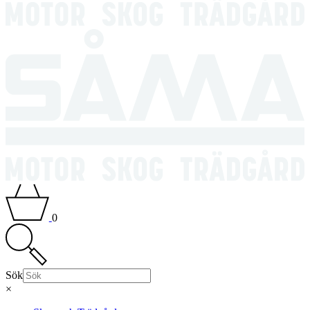
0
Sök
×