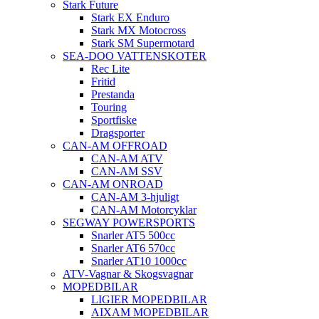
Stark Future
Stark EX Enduro
Stark MX Motocross
Stark SM Supermotard
SEA-DOO VATTENSKOTER
Rec Lite
Fritid
Prestanda
Touring
Sportfiske
Dragsporter
CAN-AM OFFROAD
CAN-AM ATV
CAN-AM SSV
CAN-AM ONROAD
CAN-AM 3-hjuligt
CAN-AM Motorcyklar
SEGWAY POWERSPORTS
Snarler AT5 500cc
Snarler AT6 570cc
Snarler AT10 1000cc
ATV-Vagnar & Skogsvagnar
MOPEDBILAR
LIGIER MOPEDBILAR
AIXAM MOPEDBILAR