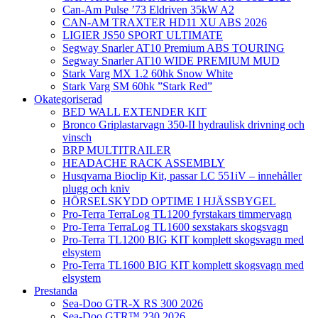
Can-Am Pulse ’73 Eldriven 35kW A2
CAN-AM TRAXTER HD11 XU ABS 2026
LIGIER JS50 SPORT ULTIMATE
Segway Snarler AT10 Premium ABS TOURING
Segway Snarler AT10 WIDE PREMIUM MUD
Stark Varg MX 1.2 60hk Snow White
Stark Varg SM 60hk ”Stark Red”
Okategoriserad
BED WALL EXTENDER KIT
Bronco Griplastarvagn 350-II hydraulisk drivning och
vinsch
BRP MULTITRAILER
HEADACHE RACK ASSEMBLY
Husqvarna Bioclip Kit, passar LC 551iV – innehåller
plugg och kniv
HÖRSELSKYDD OPTIME I HJÄSSBYGEL
Pro-Terra TerraLog TL1200 fyrstakars timmervagn
Pro-Terra TerraLog TL1600 sexstakars skogsvagn
Pro-Terra TL1200 BIG KIT komplett skogsvagn med
elsystem
Pro-Terra TL1600 BIG KIT komplett skogsvagn med
elsystem
Prestanda
Sea-Doo GTR-X RS 300 2026
Sea-Doo GTR™ 230 2026