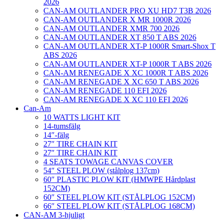
2026
CAN-AM OUTLANDER PRO XU HD7 T3B 2026
CAN-AM OUTLANDER X MR 1000R 2026
CAN-AM OUTLANDER XMR 700 2026
CAN-AM OUTLANDER XT 850 T ABS 2026
CAN-AM OUTLANDER XT-P 1000R Smart-Shox T
ABS 2026
CAN-AM OUTLANDER XT-P 1000R T ABS 2026
CAN-AM RENEGADE X XC 1000R T ABS 2026
CAN-AM RENEGADE X XC 650 T ABS 2026
CAN-AM RENEGADE 110 EFI 2026
CAN-AM RENEGADE X XC 110 EFI 2026
Can-Am
10 WATTS LIGHT KIT
14-tumsfälg
14″-fälg
27″ TIRE CHAIN KIT
27″ TIRE CHAIN KIT
4 SEATS TOWAGE CANVAS COVER
54″ STEEL PLOW (stålplog 137cm)
60″ PLASTIC PLOW KIT (HMWPE Hårdplast
152CM)
60″ STEEL PLOW KIT (STÅLPLOG 152CM)
66″ STEEL PLOW KIT (STÅLPLOG 168CM)
CAN-AM 3-hjuligt