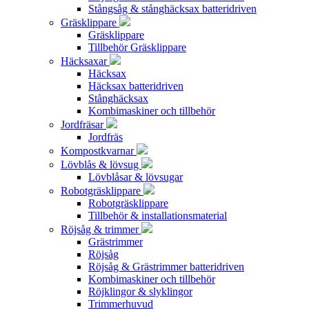
Stångsåg & stånghäcksax batteridriven
Gräsklippare
Gräsklippare
Tillbehör Gräsklippare
Häcksaxar
Häcksax
Häcksax batteridriven
Stånghäcksax
Kombimaskiner och tillbehör
Jordfräsar
Jordfräs
Kompostkvarnar
Lövblås & lövsug
Lövblåsar & lövsugar
Robotgräsklippare
Robotgräsklippare
Tillbehör & installationsmaterial
Röjsåg & trimmer
Grästrimmer
Röjsåg
Röjsåg & Grästrimmer batteridriven
Kombimaskiner och tillbehör
Röjklingor & slyklingor
Trimmerhuvud