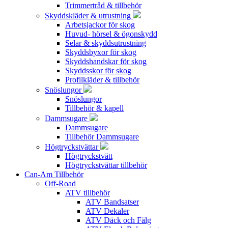
Trimmertråd & tillbehör
Skyddskläder & utrustning
Arbetsjackor för skog
Huvud- hörsel & ögonskydd
Selar & skyddsutrustning
Skyddsbyxor för skog
Skyddshandskar för skog
Skyddsskor för skog
Profilkläder & tillbehör
Snöslungor
Snöslungor
Tillbehör & kapell
Dammsugare
Dammsugare
Tillbehör Dammsugare
Högtryckstvättar
Högtryckstvätt
Högtryckstvättar tillbehör
Can-Am Tillbehör
Off-Road
ATV tillbehör
ATV Bandsatser
ATV Dekaler
ATV Däck och Fälg