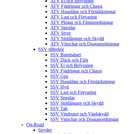
ATV El och Belysning
ATV Fjädringar och Chassi
ATV Hasplåtar och Förstärkningar
ATV Last och Förvaring
ATV Plogar och Fästanordningar
ATV Speglar
ATV Styre
ATV Stötfångare och Skydd
ATV Vinschar och Draganordningar
SSV tillbehör
SSV Bandsatser
SSV Däck och Fälg
SSV El och Belysning
SSV Fjädringar och Chassi
SSV Gps
SSV Hasplåtar och Förstärkningar
SSV Hytt
SSV Last och Förvaring
SSV Speglar
SSV Stötfångare och Skydd
SSV Tak
SSV Vindrutor och Vindskydd
SSV Vinschar och Draganordningar
On-Road
Spyder