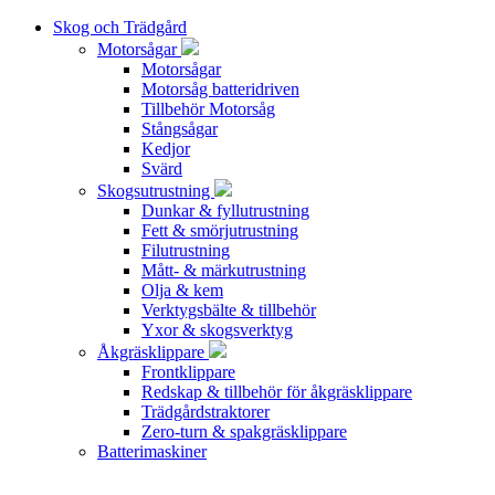
Skog och Trädgård
Motorsågar
Motorsågar
Motorsåg batteridriven
Tillbehör Motorsåg
Stångsågar
Kedjor
Svärd
Skogsutrustning
Dunkar & fyllutrustning
Fett & smörjutrustning
Filutrustning
Mått- & märkutrustning
Olja & kem
Verktygsbälte & tillbehör
Yxor & skogsverktyg
Åkgräsklippare
Frontklippare
Redskap & tillbehör för åkgräsklippare
Trädgårdstraktorer
Zero-turn & spakgräsklippare
Batterimaskiner