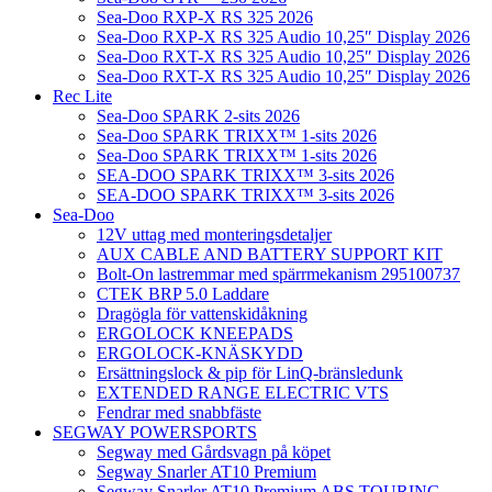
Sea-Doo RXP-X RS 325 2026
Sea-Doo RXP-X RS 325 Audio 10,25″ Display 2026
Sea-Doo RXT-X RS 325 Audio 10,25″ Display 2026
Sea-Doo RXT-X RS 325 Audio 10,25″ Display 2026
Rec Lite
Sea-Doo SPARK 2-sits 2026
Sea-Doo SPARK TRIXX™ 1-sits 2026
Sea-Doo SPARK TRIXX™ 1-sits 2026
SEA-DOO SPARK TRIXX™ 3-sits 2026
SEA-DOO SPARK TRIXX™ 3-sits 2026
Sea-Doo
12V uttag med monteringsdetaljer
AUX CABLE AND BATTERY SUPPORT KIT
Bolt-On lastremmar med spärrmekanism 295100737
CTEK BRP 5.0 Laddare
Dragögla för vattenskidåkning
ERGOLOCK KNEEPADS
ERGOLOCK-KNÄSKYDD
Ersättningslock & pip för LinQ-bränsledunk
EXTENDED RANGE ELECTRIC VTS
Fendrar med snabbfäste
SEGWAY POWERSPORTS
Segway med Gårdsvagn på köpet
Segway Snarler AT10 Premium
Segway Snarler AT10 Premium ABS TOURING