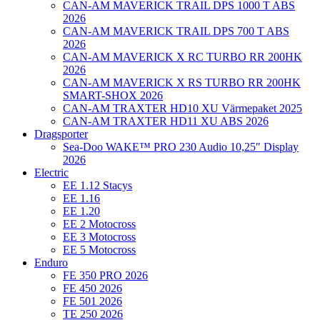
CAN-AM MAVERICK TRAIL DPS 1000 T ABS
2026
CAN-AM MAVERICK TRAIL DPS 700 T ABS
2026
CAN-AM MAVERICK X RC TURBO RR 200HK
2026
CAN-AM MAVERICK X RS TURBO RR 200HK
SMART-SHOX 2026
CAN-AM TRAXTER HD10 XU Värmepaket 2025
CAN-AM TRAXTER HD11 XU ABS 2026
Dragsporter
Sea-Doo WAKE™ PRO 230 Audio 10,25″ Display
2026
Electric
EE 1.12 Stacys
EE 1.16
EE 1.20
EE 2 Motocross
EE 3 Motocross
EE 5 Motocross
Enduro
FE 350 PRO 2026
FE 450 2026
FE 501 2026
TE 250 2026