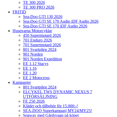
TE 300 2026
TE 300 PRO 2026
FRITID
Sea-Doo GTI 130 2026
Sea-Doo GTI SE 170 Audio iDF Audio 2026
Sea-Doo GTI SE 170 iDF Audio 2026
Husqvarna Motorcyklar
450 Supermotard 2026
701 Enduro 2026
701 Supermotard 2026
801 Svartpilen 2024
901 Norden
901 Norden Expedition
EE 1.12 Stacys
EE 1.16
EE 1.20
EE 2 Motocross
Kampanjer
801 Svartpilen 2024
ELCYKEL TWS DYNAMIC NEXUS 7
UTFÖRSÄLJNING
FE 250 2026
Kläder och tillbehör för 15.000:-!
SEA-DOO Superkampanj MY24/MY25!
Segway med Gårdsvagn på köpet