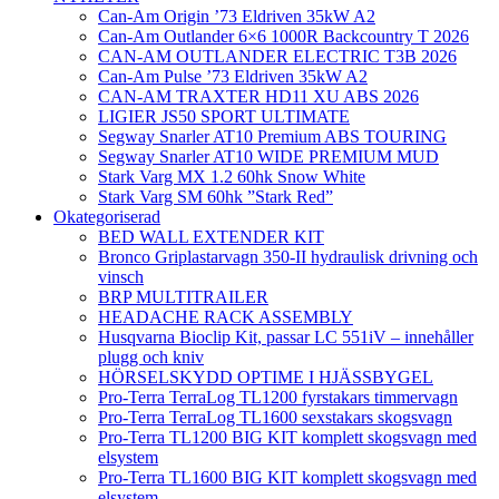
Can-Am Origin ’73 Eldriven 35kW A2
Can-Am Outlander 6×6 1000R Backcountry T 2026
CAN-AM OUTLANDER ELECTRIC T3B 2026
Can-Am Pulse ’73 Eldriven 35kW A2
CAN-AM TRAXTER HD11 XU ABS 2026
LIGIER JS50 SPORT ULTIMATE
Segway Snarler AT10 Premium ABS TOURING
Segway Snarler AT10 WIDE PREMIUM MUD
Stark Varg MX 1.2 60hk Snow White
Stark Varg SM 60hk ”Stark Red”
Okategoriserad
BED WALL EXTENDER KIT
Bronco Griplastarvagn 350-II hydraulisk drivning och
vinsch
BRP MULTITRAILER
HEADACHE RACK ASSEMBLY
Husqvarna Bioclip Kit, passar LC 551iV – innehåller
plugg och kniv
HÖRSELSKYDD OPTIME I HJÄSSBYGEL
Pro-Terra TerraLog TL1200 fyrstakars timmervagn
Pro-Terra TerraLog TL1600 sexstakars skogsvagn
Pro-Terra TL1200 BIG KIT komplett skogsvagn med
elsystem
Pro-Terra TL1600 BIG KIT komplett skogsvagn med
elsystem