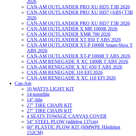
2026
CAN-AM OUTLANDER PRO XU HD5 T3B 2026
CAN-AM OUTLANDER PRO XU HD7 (ABS) T3B
2026
CAN-AM OUTLANDER PRO XU HD7 T3B 2026
CAN-AM OUTLANDER X MR 1000R 2026
CAN-AM OUTLANDER XMR 700 2026
CAN-AM OUTLANDER XT 850 T ABS 2026
CAN-AM OUTLANDER XT-P 1000R Smart-Shox T
ABS 2026
CAN-AM OUTLANDER XT-P 1000R T ABS 2026
CAN-AM RENEGADE X XC 1000R T ABS 2026
CAN-AM RENEGADE X XC 650 T ABS 2026
CAN-AM RENEGADE 110 EFI 2026
CAN-AM RENEGADE X XC 110 EFI 2026
Can-Am
10 WATTS LIGHT KIT
14-tumsfälg
14″-fälg
27″ TIRE CHAIN KIT
27″ TIRE CHAIN KIT
4 SEATS TOWAGE CANVAS COVER
54″ STEEL PLOW (stålplog 137cm)
60″ PLASTIC PLOW KIT (HMWPE Hårdplast
152CM)