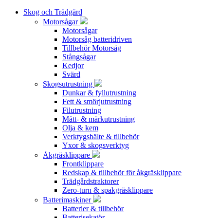
Skog och Trädgård
Motorsågar
Motorsågar
Motorsåg batteridriven
Tillbehör Motorsåg
Stångsågar
Kedjor
Svärd
Skogsutrustning
Dunkar & fyllutrustning
Fett & smörjutrustning
Filutrustning
Mått- & märkutrustning
Olja & kem
Verktygsbälte & tillbehör
Yxor & skogsverktyg
Åkgräsklippare
Frontklippare
Redskap & tillbehör för åkgräsklippare
Trädgårdstraktorer
Zero-turn & spakgräsklippare
Batterimaskiner
Batterier & tillbehör
Batterisekatör