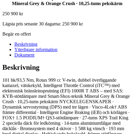
Mineral Grey & Orange Crush ∙ 10,25-tums pekskärm
250 900
kr
Lägsta pris senaste 30 dagarna:
250 900
kr
Begär en offert
Beskrivning
Ytterligare information
Dokument
Beskrivning
101 hk/93,5 Nm, Rotax 999 cc V-twin, dubbel överliggande
kamaxel, vätskekyld, Intelligent Throttle Control (iTC™️) med
elektronisk bränsleinsprutning (EFI) 1000R T ABS – med SAS:
KYB-stötdämpare med Smart-Shox-teknik Mineral Grey & Orange
Crush ∙ 10,25-tums pekskärm NYCKELEGENSKAPER ∙
Dynamisk servostyrning (DPS) med tre lägen ∙ Visco-4Lok† ABS
främre differential ∙ Intelligent Engine Braking (iEB) och körlägen ∙
FOX† 1.5 PODIUM† QS3-stötdämpare ∙ 27-tums XPS Trail King
2 speciella däck för ledkörning ∙ 14-tums aluminiumfälgar med
däcklås ∙ Bromssystem med 4 skivor ∙ 1 588 kg vinsch ∙ 193 mm
bred digital display ∙ Heltäckande bukskydd, främre stötfångare,