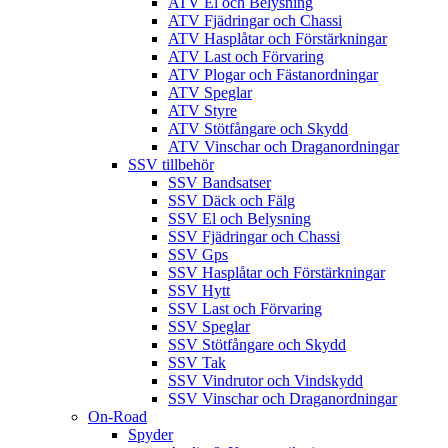
ATV El och Belysning
ATV Fjädringar och Chassi
ATV Hasplåtar och Förstärkningar
ATV Last och Förvaring
ATV Plogar och Fästanordningar
ATV Speglar
ATV Styre
ATV Stötfångare och Skydd
ATV Vinschar och Draganordningar
SSV tillbehör
SSV Bandsatser
SSV Däck och Fälg
SSV El och Belysning
SSV Fjädringar och Chassi
SSV Gps
SSV Hasplåtar och Förstärkningar
SSV Hytt
SSV Last och Förvaring
SSV Speglar
SSV Stötfångare och Skydd
SSV Tak
SSV Vindrutor och Vindskydd
SSV Vinschar och Draganordningar
On-Road
Spyder