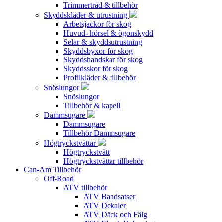
Trimmertråd & tillbehör
Skyddskläder & utrustning
Arbetsjackor för skog
Huvud- hörsel & ögonskydd
Selar & skyddsutrustning
Skyddsbyxor för skog
Skyddshandskar för skog
Skyddsskor för skog
Profilkläder & tillbehör
Snöslungor
Snöslungor
Tillbehör & kapell
Dammsugare
Dammsugare
Tillbehör Dammsugare
Högtryckstvättar
Högtryckstvätt
Högtryckstvättar tillbehör
Can-Am Tillbehör
Off-Road
ATV tillbehör
ATV Bandsatser
ATV Dekaler
ATV Däck och Fälg