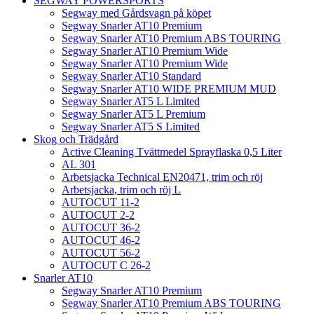
SEGWAY POWERSPORTS
Segway med Gårdsvagn på köpet
Segway Snarler AT10 Premium
Segway Snarler AT10 Premium ABS TOURING
Segway Snarler AT10 Premium Wide
Segway Snarler AT10 Premium Wide
Segway Snarler AT10 Standard
Segway Snarler AT10 WIDE PREMIUM MUD
Segway Snarler AT5 L Limited
Segway Snarler AT5 L Premium
Segway Snarler AT5 S Limited
Skog och Trädgård
Active Cleaning Tvättmedel Sprayflaska 0,5 Liter
AL 301
Arbetsjacka Technical EN20471, trim och röj
Arbetsjacka, trim och röj L
AUTOCUT 11-2
AUTOCUT 2-2
AUTOCUT 36-2
AUTOCUT 46-2
AUTOCUT 56-2
AUTOCUT C 26-2
Snarler AT10
Segway Snarler AT10 Premium
Segway Snarler AT10 Premium ABS TOURING