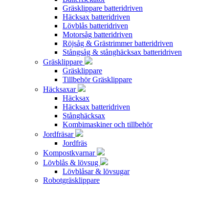
Gräsklippare batteridriven
Häcksax batteridriven
Lövblås batteridriven
Motorsåg batteridriven
Röjsåg & Grästrimmer batteridriven
Stångsåg & stånghäcksax batteridriven
Gräsklippare
Gräsklippare
Tillbehör Gräsklippare
Häcksaxar
Häcksax
Häcksax batteridriven
Stånghäcksax
Kombimaskiner och tillbehör
Jordfräsar
Jordfräs
Kompostkvarnar
Lövblås & lövsug
Lövblåsar & lövsugar
Robotgräsklippare