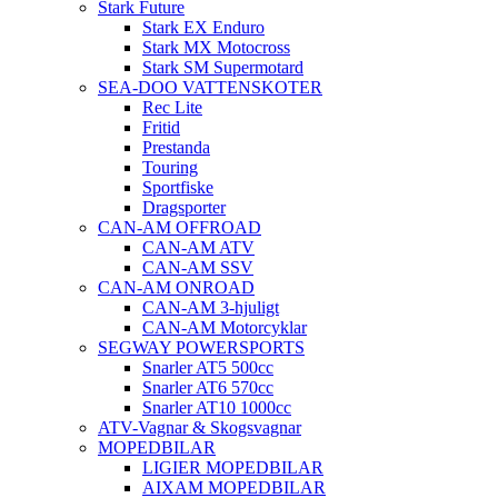
Stark Future
Stark EX Enduro
Stark MX Motocross
Stark SM Supermotard
SEA-DOO VATTENSKOTER
Rec Lite
Fritid
Prestanda
Touring
Sportfiske
Dragsporter
CAN-AM OFFROAD
CAN-AM ATV
CAN-AM SSV
CAN-AM ONROAD
CAN-AM 3-hjuligt
CAN-AM Motorcyklar
SEGWAY POWERSPORTS
Snarler AT5 500cc
Snarler AT6 570cc
Snarler AT10 1000cc
ATV-Vagnar & Skogsvagnar
MOPEDBILAR
LIGIER MOPEDBILAR
AIXAM MOPEDBILAR