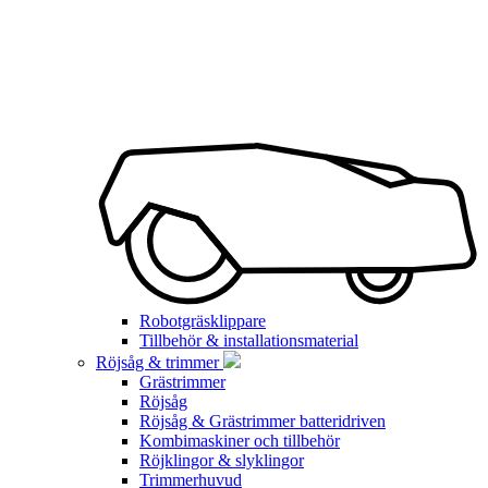
Robotgräsklippare
Tillbehör & installationsmaterial
Röjsåg & trimmer
Grästrimmer
Röjsåg
Röjsåg & Grästrimmer batteridriven
Kombimaskiner och tillbehör
Röjklingor & slyklingor
Trimmerhuvud