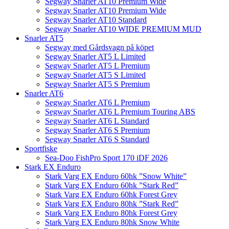
Segway Snarler AT10 Premium Wide
Segway Snarler AT10 Premium Wide
Segway Snarler AT10 Standard
Segway Snarler AT10 WIDE PREMIUM MUD
Snarler AT5
Segway med Gårdsvagn på köpet
Segway Snarler AT5 L Limited
Segway Snarler AT5 L Premium
Segway Snarler AT5 S Limited
Segway Snarler AT5 S Premium
Snarler AT6
Segway Snarler AT6 L Premium
Segway Snarler AT6 L Premium Touring ABS
Segway Snarler AT6 L Standard
Segway Snarler AT6 S Premium
Segway Snarler AT6 S Standard
Sportfiske
Sea-Doo FishPro Sport 170 iDF 2026
Stark EX Enduro
Stark Varg EX Enduro 60hk ”Snow White”
Stark Varg EX Enduro 60hk ”Stark Red”
Stark Varg EX Enduro 60hk Forest Grey
Stark Varg EX Enduro 80hk ”Stark Red”
Stark Varg EX Enduro 80hk Forest Grey
Stark Varg EX Enduro 80hk Snow White