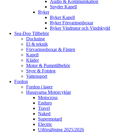
Audio & Kommunikation
Spyder Kapell
Ryker
Ryker Kapell
Ryker Förvaringsboxar
Ryker Vindrutor och Vindskydd
Sea-Doo Tillbehör
Dockning
El & teknik
Förvaringsboxar & Fästen
Kapell
Kläder
Motor & Pumptillbehör
Styre & Fotsteg
Vattensport
Fordon
Fordon i lager
Husqvarna Motorcyklar
Motocross
Enduro
Travel
Naked
Supermotard
Electric
Utförsäljning 2025/2026