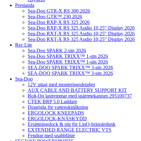
Prestanda
Sea-Doo GTR-X RS 300 2026
Sea-Doo GTR™ 230 2026
Sea-Doo RXP-X RS 325 2026
Sea-Doo RXP-X RS 325 Audio 10,25″ Display 2026
Sea-Doo RXT-X RS 325 Audio 10,25″ Display 2026
Sea-Doo RXT-X RS 325 Audio 10,25″ Display 2026
Rec Lite
Sea-Doo SPARK 2-sits 2026
Sea-Doo SPARK TRIXX™ 1-sits 2026
Sea-Doo SPARK TRIXX™ 1-sits 2026
SEA-DOO SPARK TRIXX™ 3-sits 2026
SEA-DOO SPARK TRIXX™ 3-sits 2026
Sea-Doo
12V uttag med monteringsdetaljer
AUX CABLE AND BATTERY SUPPORT KIT
Bolt-On lastremmar med spärrmekanism 295100737
CTEK BRP 5.0 Laddare
Dragögla för vattenskidåkning
ERGOLOCK KNEEPADS
ERGOLOCK-KNÄSKYDD
Ersättningslock & pip för LinQ-bränsledunk
EXTENDED RANGE ELECTRIC VTS
Fendrar med snabbfäste