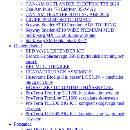
CAN-AM OUTLANDER ELECTRIC T3B 2026
Can-Am Pulse ’73 Eldriven 35kW A2
CAN-AM TRAXTER HD11 XU ABS 2026
LIGIER JS50 SPORT ULTIMATE
Segway Snarler AT10 Premium ABS TOURING
Segway Snarler AT10 WIDE PREMIUM MUD
Stark Varg MX 1.2 60hk Snow White
Stark Varg SM 60hk ”Stark Red”
Okategoriserad
BED WALL EXTENDER KIT
Bronco Griplastarvagn 350-II hydraulisk drivning och
vinsch
BRP MULTITRAILER
HEADACHE RACK ASSEMBLY
Husqvarna Bioclip Kit, passar LC 551iV – innehåller
plugg och kniv
HÖRSELSKYDD OPTIME I HJÄSSBYGEL
Pro-Terra TerraLog TL1200 fyrstakars timmervagn
Pro-Terra TerraLog TL1600 sexstakars skogsvagn
Pro-Terra TL1200 BIG KIT komplett skogsvagn med
elsystem
Pro-Terra TL1600 BIG KIT komplett skogsvagn med
elsystem
Prestanda
Sea-Doo GTR-X RS 300 2026