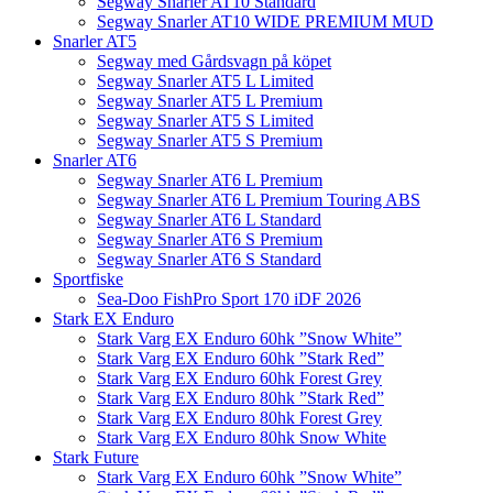
Segway Snarler AT10 Standard
Segway Snarler AT10 WIDE PREMIUM MUD
Snarler AT5
Segway med Gårdsvagn på köpet
Segway Snarler AT5 L Limited
Segway Snarler AT5 L Premium
Segway Snarler AT5 S Limited
Segway Snarler AT5 S Premium
Snarler AT6
Segway Snarler AT6 L Premium
Segway Snarler AT6 L Premium Touring ABS
Segway Snarler AT6 L Standard
Segway Snarler AT6 S Premium
Segway Snarler AT6 S Standard
Sportfiske
Sea-Doo FishPro Sport 170 iDF 2026
Stark EX Enduro
Stark Varg EX Enduro 60hk ”Snow White”
Stark Varg EX Enduro 60hk ”Stark Red”
Stark Varg EX Enduro 60hk Forest Grey
Stark Varg EX Enduro 80hk ”Stark Red”
Stark Varg EX Enduro 80hk Forest Grey
Stark Varg EX Enduro 80hk Snow White
Stark Future
Stark Varg EX Enduro 60hk ”Snow White”