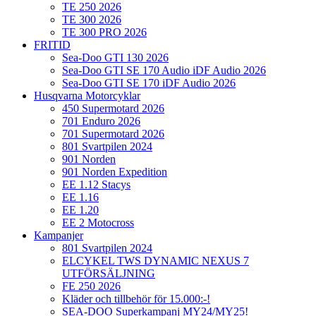
TE 250 2026
TE 300 2026
TE 300 PRO 2026
FRITID
Sea-Doo GTI 130 2026
Sea-Doo GTI SE 170 Audio iDF Audio 2026
Sea-Doo GTI SE 170 iDF Audio 2026
Husqvarna Motorcyklar
450 Supermotard 2026
701 Enduro 2026
701 Supermotard 2026
801 Svartpilen 2024
901 Norden
901 Norden Expedition
EE 1.12 Stacys
EE 1.16
EE 1.20
EE 2 Motocross
Kampanjer
801 Svartpilen 2024
ELCYKEL TWS DYNAMIC NEXUS 7
UTFÖRSÄLJNING
FE 250 2026
Kläder och tillbehör för 15.000:-!
SEA-DOO Superkampanj MY24/MY25!