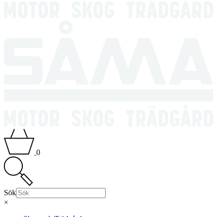
0
Sök
×