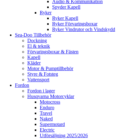
Audio & Kommunikation
Spyder Kapell
Ryker
Ryker Kapell
Ryker Förvaringsboxar
Ryker Vindrutor och Vindskydd
Sea-Doo Tillbehör
Dockning
El & teknik
Förvaringsboxar & Fästen
Kapell
Kläder
Motor & Pumptillbehör
Styre & Fotsteg
Vattensport
Fordon
Fordon i lager
Husqvarna Motorcyklar
Motocross
Enduro
Travel
Naked
Supermotard
Electric
Utförsäljning 2025/2026