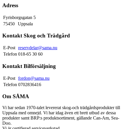
Adress
Fyrisborgsgatan 5
75450
Uppsala
Kontakt Skog och Trädgård
E-Post
reservdelar@sama.nu
Telefon
018-65 30 60
Kontakt Bilförsäljning
E-Post
fordon@sama.nu
Telefon
0702836416
Om SÅMA
Vi har sedan 1970-talet levererat skog-och trädgårdsprodukter till
Uppsala med omnejd. Vi har idag även ett brett utbud av dessa
produkter samt BRP:s produktsortiment, gällande Can-Am, Sea-
Doo.
Vi är certifierad serviceverkstad.