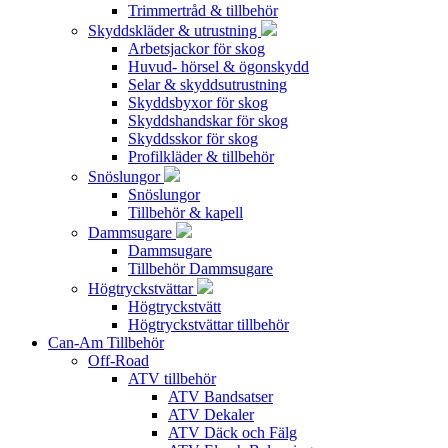
Trimmertråd & tillbehör
Skyddskläder & utrustning
Arbetsjackor för skog
Huvud- hörsel & ögonskydd
Selar & skyddsutrustning
Skyddsbyxor för skog
Skyddshandskar för skog
Skyddsskor för skog
Profilkläder & tillbehör
Snöslungor
Snöslungor
Tillbehör & kapell
Dammsugare
Dammsugare
Tillbehör Dammsugare
Högtryckstvättar
Högtryckstvätt
Högtryckstvättar tillbehör
Can-Am Tillbehör
Off-Road
ATV tillbehör
ATV Bandsatser
ATV Dekaler
ATV Däck och Fälg