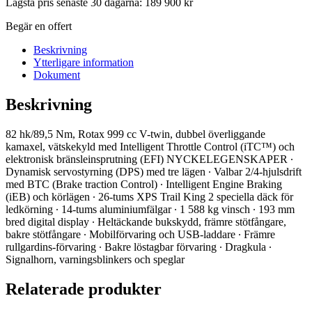
Lägsta pris senaste 30 dagarna:
189 900
kr
Begär en offert
Beskrivning
Ytterligare information
Dokument
Beskrivning
82 hk/89,5 Nm, Rotax 999 cc V-twin, dubbel överliggande
kamaxel, vätskekyld med Intelligent Throttle Control (iTC™️) och
elektronisk bränsleinsprutning (EFI) NYCKELEGENSKAPER ∙
Dynamisk servostyrning (DPS) med tre lägen ∙ Valbar 2/4-hjulsdrift
med BTC (Brake traction Control) ∙ Intelligent Engine Braking
(iEB) och körlägen ∙ 26-tums XPS Trail King 2 speciella däck för
ledkörning ∙ 14-tums aluminiumfälgar ∙ 1 588 kg vinsch ∙ 193 mm
bred digital display ∙ Heltäckande bukskydd, främre stötfångare,
bakre stötfångare ∙ Mobilförvaring och USB-laddare ∙ Främre
rullgardins-förvaring ∙ Bakre löstagbar förvaring ∙ Dragkula ∙
Signalhorn, varningsblinkers och speglar
Relaterade produkter