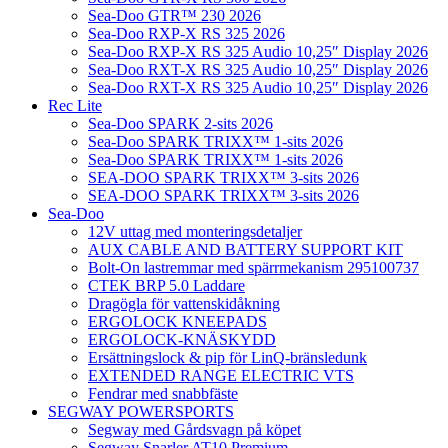
Sea-Doo GTR™ 230 2026
Sea-Doo RXP-X RS 325 2026
Sea-Doo RXP-X RS 325 Audio 10,25″ Display 2026
Sea-Doo RXT-X RS 325 Audio 10,25″ Display 2026
Sea-Doo RXT-X RS 325 Audio 10,25″ Display 2026
Rec Lite
Sea-Doo SPARK 2-sits 2026
Sea-Doo SPARK TRIXX™ 1-sits 2026
Sea-Doo SPARK TRIXX™ 1-sits 2026
SEA-DOO SPARK TRIXX™ 3-sits 2026
SEA-DOO SPARK TRIXX™ 3-sits 2026
Sea-Doo
12V uttag med monteringsdetaljer
AUX CABLE AND BATTERY SUPPORT KIT
Bolt-On lastremmar med spärrmekanism 295100737
CTEK BRP 5.0 Laddare
Dragögla för vattenskidåkning
ERGOLOCK KNEEPADS
ERGOLOCK-KNÄSKYDD
Ersättningslock & pip för LinQ-bränsledunk
EXTENDED RANGE ELECTRIC VTS
Fendrar med snabbfäste
SEGWAY POWERSPORTS
Segway med Gårdsvagn på köpet
Segway Snarler AT10 Premium