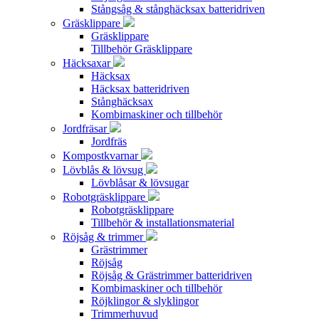
Stångsåg & stånghäcksax batteridriven
Gräsklippare
Gräsklippare
Tillbehör Gräsklippare
Häcksaxar
Häcksax
Häcksax batteridriven
Stånghäcksax
Kombimaskiner och tillbehör
Jordfräsar
Jordfräs
Kompostkvarnar
Lövblås & lövsug
Lövblåsar & lövsugar
Robotgräsklippare
Robotgräsklippare
Tillbehör & installationsmaterial
Röjsåg & trimmer
Grästrimmer
Röjsåg
Röjsåg & Grästrimmer batteridriven
Kombimaskiner och tillbehör
Röjklingor & slyklingor
Trimmerhuvud