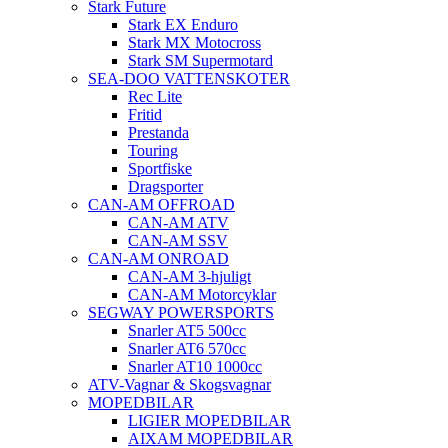
Stark Future
Stark EX Enduro
Stark MX Motocross
Stark SM Supermotard
SEA-DOO VATTENSKOTER
Rec Lite
Fritid
Prestanda
Touring
Sportfiske
Dragsporter
CAN-AM OFFROAD
CAN-AM ATV
CAN-AM SSV
CAN-AM ONROAD
CAN-AM 3-hjuligt
CAN-AM Motorcyklar
SEGWAY POWERSPORTS
Snarler AT5 500cc
Snarler AT6 570cc
Snarler AT10 1000cc
ATV-Vagnar & Skogsvagnar
MOPEDBILAR
LIGIER MOPEDBILAR
AIXAM MOPEDBILAR