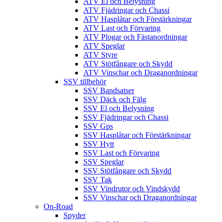
ATV El och Belysning
ATV Fjädringar och Chassi
ATV Hasplåtar och Förstärkningar
ATV Last och Förvaring
ATV Plogar och Fästanordningar
ATV Speglar
ATV Styre
ATV Stötfångare och Skydd
ATV Vinschar och Draganordningar
SSV tillbehör
SSV Bandsatser
SSV Däck och Fälg
SSV El och Belysning
SSV Fjädringar och Chassi
SSV Gps
SSV Hasplåtar och Förstärkningar
SSV Hytt
SSV Last och Förvaring
SSV Speglar
SSV Stötfångare och Skydd
SSV Tak
SSV Vindrutor och Vindskydd
SSV Vinschar och Draganordningar
On-Road
Spyder