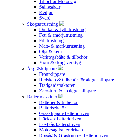
Tillbehör Motorsåg
Stångsågar
Kedjor
Svärd
Skogsutrustning
Dunkar & fyllutrustning
Fett & smörjutrustning
Filutrustning
Mått- & märkutrustning
Olja & kem
Verktygsbälte & tillbehör
Yxor & skogsverktyg
Åkgräsklippare
Frontklippare
Redskap & tillbehör för åkgräsklippare
Trädgårdstraktorer
Zero-turn & spakgräsklippare
Batterimaskiner
Batterier & tillbehör
Batterisekatör
Gräsklippare batteridriven
Häcksax batteridriven
Lövblås batteridriven
Motorsåg batteridriven
Röjsåg & Grästrimmer batteridriven