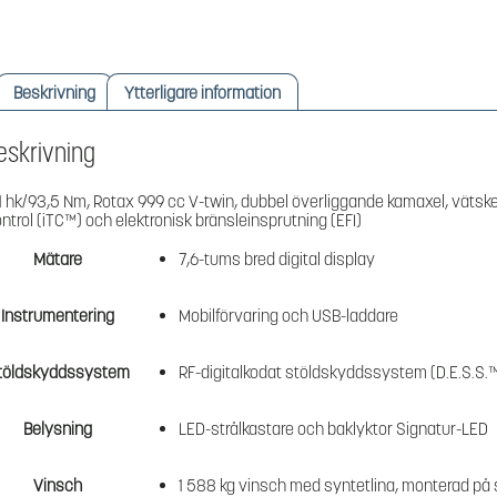
Beskrivning
Ytterligare information
eskrivning
1 hk/93,5 Nm, Rotax 999 cc V-twin, dubbel överliggande kamaxel, vätskeky
ntrol (iTC™️) och elektronisk bränsleinsprutning (EFI)
Mätare
7,6-tums bred digital display
Instrumentering
Mobilförvaring och USB-laddare
töldskyddssystem
RF-digitalkodat stöldskyddssystem (D.E.S.S.
Belysning
LED-strålkastare och baklyktor Signatur-LED
Vinsch
1 588 kg vinsch med syntetlina, monterad på