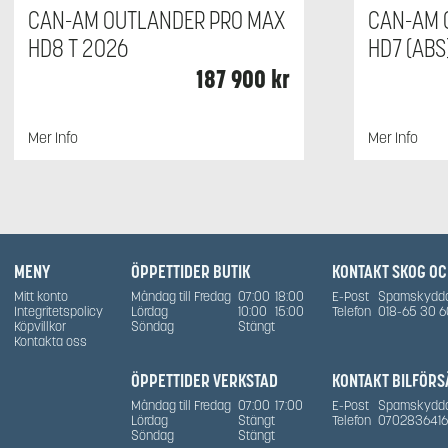
CAN-AM OUTLANDER PRO MAX
CAN-AM 
HD8 T 2026
HD7 (ABS
187 900
kr
Mer Info
Mer Info
MENY
ÖPPETTIDER BUTIK
KONTAKT SKOG O
Mitt konto
Måndag till Fredag
07:00
18:00
E-Post
Spamskydd
Integritetspolicy
Lördag
10:00
15:00
Telefon
018-65 30 6
Köpvillkor
Söndag
Stängt
Kontakta oss
ÖPPETTIDER VERKSTAD
KONTAKT BILFÖRS
Måndag till Fredag
07:00
17:00
E-Post
Spamskydd
Lördag
Stängt
Telefon
0702836416
Söndag
Stängt