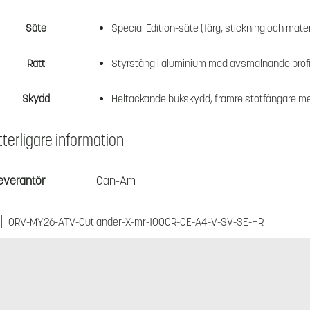
Säte
Special Edition-säte (färg, stickning och mater
Ratt
Styrstång i aluminium med avsmalnande profil
Skydd
Heltäckande bukskydd, främre stötfångare me
tterligare information
everantör
Can-Am
ORV-MY26-ATV-Outlander-X-mr-1000R-CE-A4-V-SV-SE-HR