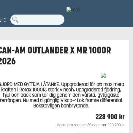
0
CAN-AM OUTLANDER X MR 1000R
2026
GJORD MED GYTTJA I ÅTANKE. Uppgraderad för att maximera
kraften i Rotax 1000R, stark vinsch, uppgraderad fjädring,
hjul och däck som tar dig genom den värsta, gyttjigaste
terrängen. Nu med tillgänglig Visco-4Lok främre differential.
Bokstavligen banbrytande.
228 900
kr
Lägsta pris senaste 30 dagarna:
228 900
kr