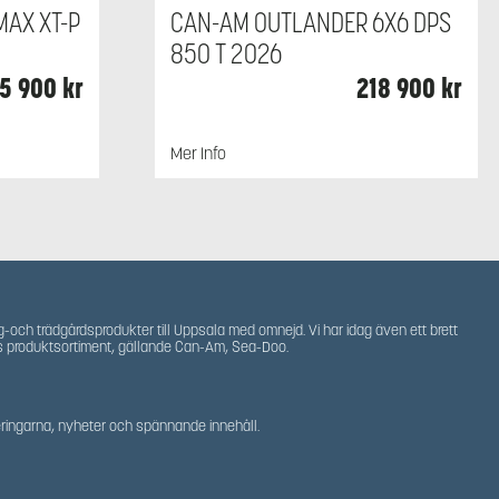
AX XT-P
CAN-AM OUTLANDER 6X6 DPS
850 T 2026
5 900
kr
218 900
kr
Mer Info
g-och trädgårdsprodukter till Uppsala med omnejd. Vi har idag även ett brett
s produktsortiment, gällande Can-Am, Sea-Doo.
teringarna, nyheter och spännande innehåll.