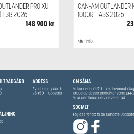
OUTLANDER PRO XU
CAN-AM OUTLANDER M
) T3B 2026
1000R T ABS 2026
148 900
kr
23
Mer Info
CH TRÄDGÅRD
ADRESS
OM SÅMA
ad
Fyrisborgsgatan 5
Vi har sedan 1970-talet levererat sko
0
75450
Uppsala
utbud av dessa produkter samt BRP:
Vi är certifierad serviceverkstad.
SOCIALT
ÄLJNING
Följ oss för att få de senaste uppda
ad