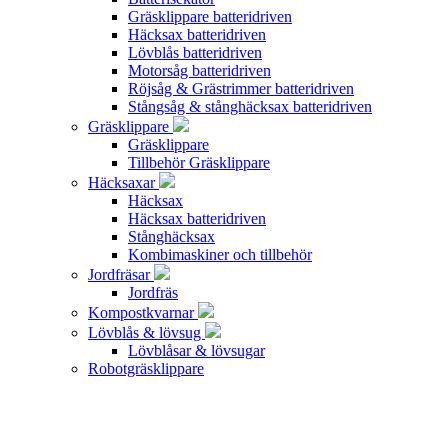
Gräsklippare batteridriven
Häcksax batteridriven
Lövblås batteridriven
Motorsåg batteridriven
Röjsåg & Grästrimmer batteridriven
Stångsåg & stånghäcksax batteridriven
Gräsklippare
Gräsklippare
Tillbehör Gräsklippare
Häcksaxar
Häcksax
Häcksax batteridriven
Stånghäcksax
Kombimaskiner och tillbehör
Jordfräsar
Jordfräs
Kompostkvarnar
Lövblås & lövsug
Lövblåsar & lövsugar
Robotgräsklippare