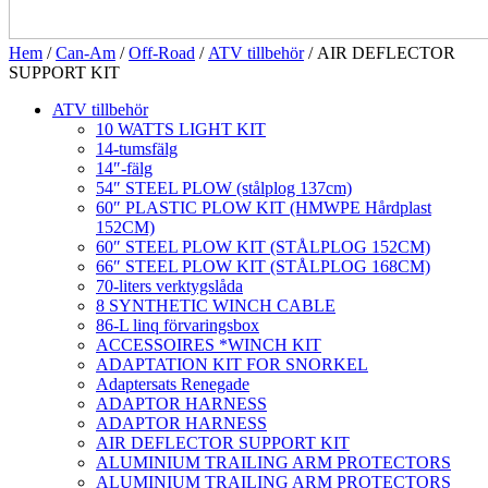
Hem
/
Can-Am
/
Off-Road
/
ATV tillbehör
/ AIR DEFLECTOR
SUPPORT KIT
ATV tillbehör
10 WATTS LIGHT KIT
14-tumsfälg
14″-fälg
54″ STEEL PLOW (stålplog 137cm)
60″ PLASTIC PLOW KIT (HMWPE Hårdplast
152CM)
60″ STEEL PLOW KIT (STÅLPLOG 152CM)
66″ STEEL PLOW KIT (STÅLPLOG 168CM)
70-liters verktygslåda
8 SYNTHETIC WINCH CABLE
86-L linq förvaringsbox
ACCESSOIRES *WINCH KIT
ADAPTATION KIT FOR SNORKEL
Adaptersats Renegade
ADAPTOR HARNESS
ADAPTOR HARNESS
AIR DEFLECTOR SUPPORT KIT
ALUMINIUM TRAILING ARM PROTECTORS
ALUMINIUM TRAILING ARM PROTECTORS