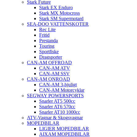
Stark Future
Stark EX Enduro
Stark MX Motocross
Stark SM Supermotard
SEA-DOO VATTENSKOTER
Rec Lite
Fritid
Prestanda
Touring
Sportfiske
Dragsporter
CAN-AM OFFROAD
CAN-AM ATV
CAN-AM SSV
CAN-AM ONROAD
CAN-AM 3-hjuligt
CAN-AM Motorcyklar
SEGWAY POWERSPORTS
Snarler AT5 500cc
Snarler AT6 570cc
Snarler AT10 1000cc
ATV-Vagnar & Skogsvagnar
MOPEDBILAR
LIGIER MOPEDBILAR
AIXAM MOPEDBILAR