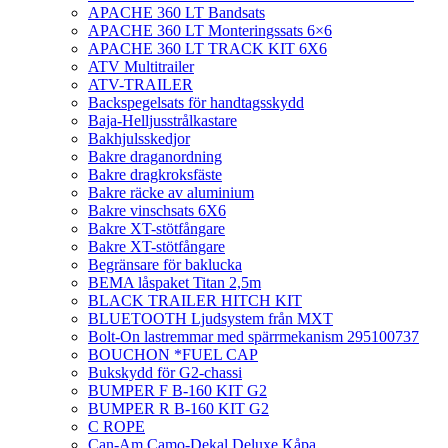
APACHE 360 LT Bandsats
APACHE 360 LT Monteringssats 6×6
APACHE 360 LT TRACK KIT 6X6
ATV Multitrailer
ATV-TRAILER
Backspegelsats för handtagsskydd
Baja-Helljusstrålkastare
Bakhjulsskedjor
Bakre draganordning
Bakre dragkroksfäste
Bakre räcke av aluminium
Bakre vinschsats 6X6
Bakre XT-stötfångare
Bakre XT-stötfångare
Begränsare för baklucka
BEMA låspaket Titan 2,5m
BLACK TRAILER HITCH KIT
BLUETOOTH Ljudsystem från MXT
Bolt-On lastremmar med spärrmekanism 295100737
BOUCHON *FUEL CAP
Bukskydd för G2-chassi
BUMPER F B-160 KIT G2
BUMPER R B-160 KIT G2
C ROPE
Can-Am Camo-Dekal Deluxe Kåpa