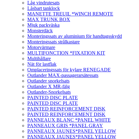
Låg vindrutesats
Låsbart tanklock
MANETTE TREUIL *WINCH REMOTE
MAX TRUNK BOX
Mjuk packväska
Monsterdäck
Monteringssats av aluminium för handtagsskydd
Monteringssats strålkastare
Motorvärmare
MULTIFONCTION *FIXATION KIT
Multihållare
Nät för lastflak
Omplaceringssats för kylare RENEGADE
Outlander MAX-passagerarsätessats
Outlander snorkelsats
Outlander X MR-fälg
Outlander-Snorkelsats
PAINTED DISC PLATE
PAINTED DISC PLATE
PAINTED REINFORCEMENT DISK
PAINTED REINFORCEMENT DISK
PANNEAUX BLANC *PANEL WHITE
PANNEAUX GRIS *PANEL GRAY
PANNEAUX JAUNES*PANEL YELLOW
PANNEAUX JAUNES*PANEL YELLOW