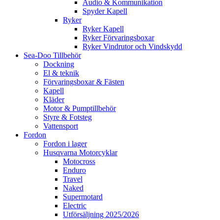
Audio & Kommunikation
Spyder Kapell
Ryker
Ryker Kapell
Ryker Förvaringsboxar
Ryker Vindrutor och Vindskydd
Sea-Doo Tillbehör
Dockning
El & teknik
Förvaringsboxar & Fästen
Kapell
Kläder
Motor & Pumptillbehör
Styre & Fotsteg
Vattensport
Fordon
Fordon i lager
Husqvarna Motorcyklar
Motocross
Enduro
Travel
Naked
Supermotard
Electric
Utförsäljning 2025/2026