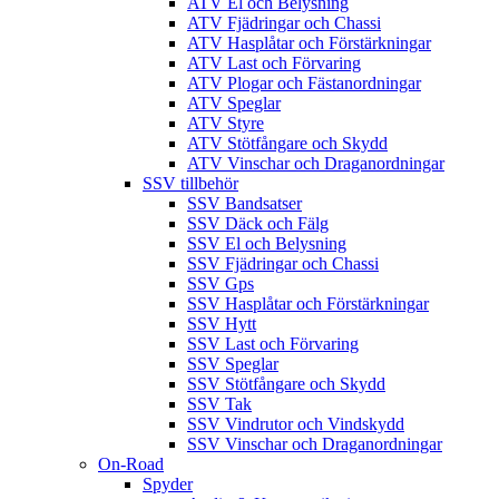
ATV El och Belysning
ATV Fjädringar och Chassi
ATV Hasplåtar och Förstärkningar
ATV Last och Förvaring
ATV Plogar och Fästanordningar
ATV Speglar
ATV Styre
ATV Stötfångare och Skydd
ATV Vinschar och Draganordningar
SSV tillbehör
SSV Bandsatser
SSV Däck och Fälg
SSV El och Belysning
SSV Fjädringar och Chassi
SSV Gps
SSV Hasplåtar och Förstärkningar
SSV Hytt
SSV Last och Förvaring
SSV Speglar
SSV Stötfångare och Skydd
SSV Tak
SSV Vindrutor och Vindskydd
SSV Vinschar och Draganordningar
On-Road
Spyder