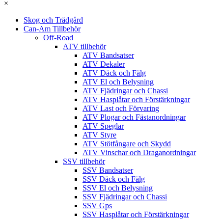
×
Skog och Trädgård
Can-Am Tillbehör
Off-Road
ATV tillbehör
ATV Bandsatser
ATV Dekaler
ATV Däck och Fälg
ATV El och Belysning
ATV Fjädringar och Chassi
ATV Hasplåtar och Förstärkningar
ATV Last och Förvaring
ATV Plogar och Fästanordningar
ATV Speglar
ATV Styre
ATV Stötfångare och Skydd
ATV Vinschar och Draganordningar
SSV tillbehör
SSV Bandsatser
SSV Däck och Fälg
SSV El och Belysning
SSV Fjädringar och Chassi
SSV Gps
SSV Hasplåtar och Förstärkningar