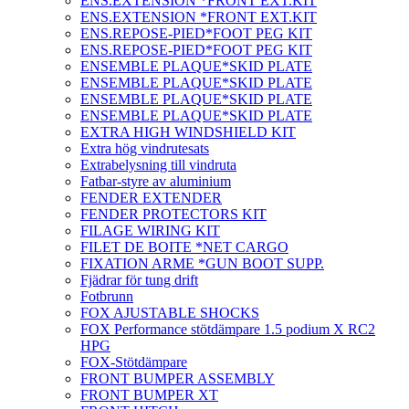
ENS.EXTENSION *FRONT EXT.KIT
ENS.EXTENSION *FRONT EXT.KIT
ENS.REPOSE-PIED*FOOT PEG KIT
ENS.REPOSE-PIED*FOOT PEG KIT
ENSEMBLE PLAQUE*SKID PLATE
ENSEMBLE PLAQUE*SKID PLATE
ENSEMBLE PLAQUE*SKID PLATE
ENSEMBLE PLAQUE*SKID PLATE
EXTRA HIGH WINDSHIELD KIT
Extra hög vindrutesats
Extrabelysning till vindruta
Fatbar-styre av aluminium
FENDER EXTENDER
FENDER PROTECTORS KIT
FILAGE WIRING KIT
FILET DE BOITE *NET CARGO
FIXATION ARME *GUN BOOT SUPP.
Fjädrar för tung drift
Fotbrunn
FOX AJUSTABLE SHOCKS
FOX Performance stötdämpare 1.5 podium X RC2
HPG
FOX-Stötdämpare
FRONT BUMPER ASSEMBLY
FRONT BUMPER XT