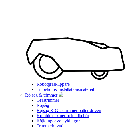
Robotgräsklippare
Tillbehör & installationsmaterial
Röjsåg & trimmer
Grästrimmer
Röjsåg
Röjsåg & Grästrimmer batteridriven
Kombimaskiner och tillbehör
Röjklingor & slyklingor
Trimmerhuvud