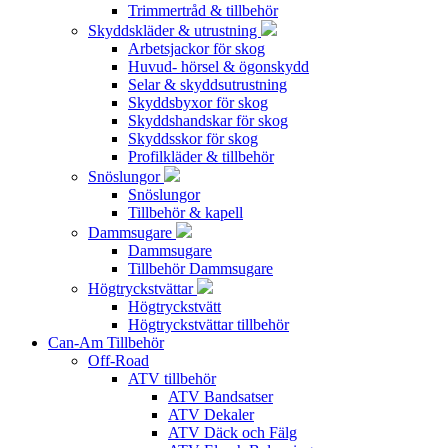
Trimmertråd & tillbehör
Skyddskläder & utrustning
Arbetsjackor för skog
Huvud- hörsel & ögonskydd
Selar & skyddsutrustning
Skyddsbyxor för skog
Skyddshandskar för skog
Skyddsskor för skog
Profilkläder & tillbehör
Snöslungor
Snöslungor
Tillbehör & kapell
Dammsugare
Dammsugare
Tillbehör Dammsugare
Högtryckstvättar
Högtryckstvätt
Högtryckstvättar tillbehör
Can-Am Tillbehör
Off-Road
ATV tillbehör
ATV Bandsatser
ATV Dekaler
ATV Däck och Fälg