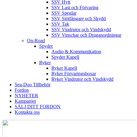
SSV Hytt
SSV Last och Förvaring
SSV Speglar
SSV Stötfångare och Skydd
SSV Tak
SSV Vindrutor och Vindskydd
SSV Vinschar och Draganordningar
On-Road
Spyder
Audio & Kommunikation
Spyder Kapell
Ryker
Ryker Kapell
Ryker Förvaringsboxar
Ryker Vindrutor och Vindskydd
Sea-Doo Tillbehör
Fordon
NYHETER
Kampanjer
SÄLJ DITT FORDON
Kontakta oss