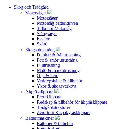
Skog och Trädgård
Motorsågar
Motorsågar
Motorsåg batteridriven
Tillbehör Motorsåg
Stångsågar
Kedjor
Svärd
Skogsutrustning
Dunkar & fyllutrustning
Fett & smörjutrustning
Filutrustning
Mått- & märkutrustning
Olja & kem
Verktygsbälte & tillbehör
Yxor & skogsverktyg
Åkgräsklippare
Frontklippare
Redskap & tillbehör för åkgräsklippare
Trädgårdstraktorer
Zero-turn & spakgräsklippare
Batterimaskiner
Batterier & tillbehör
Batterisekatör