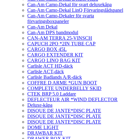
Can-Am Camo-Dekal för svart deluxekåpa
Can-Am Camo-Dekal LinQ Förvaringslådspanel
Can-Am Camo-Dekaler för svarta
förvaringsboxpaneler
Can-Am Dekal
Can-Am DPS bandmodul
CAN-AM TERRA 25-VINSCH
CAPUCH 2PO *2IN TUBE CAP
CARGO BOX 45L
CARGO EXTENDER KIT
CARGO LINQ BAG KIT
Carlisle ACT HD-däck
Carlisle ACT-däck
Carlisle Badlands A/R-däck
COFFRE D ARME *GUN BOOT
COMPLETE UNDERBELLY SKID
CTEK BRP 5.0 Laddare
DEFLECTEUR AIR *WIND DEFLECTOR
Deluxe-kåpa
DISQUE DE JANTE*DISC PLATE
DISQUE DE JANTE*DISC PLATE
DISQUE DE JANTE*DISC PLATE
DOME LIGHT
DRAWBAR KIT
DRAWER BOX KIT