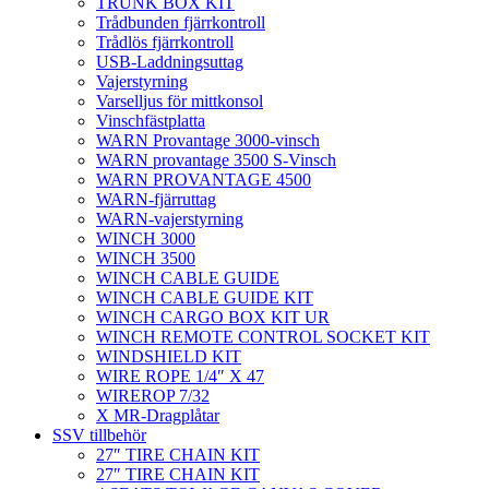
TRUNK BOX KIT
Trådbunden fjärrkontroll
Trådlös fjärrkontroll
USB-Laddningsuttag
Vajerstyrning
Varselljus för mittkonsol
Vinschfästplatta
WARN Provantage 3000-vinsch
WARN provantage 3500 S-Vinsch
WARN PROVANTAGE 4500
WARN-fjärruttag
WARN-vajerstyrning
WINCH 3000
WINCH 3500
WINCH CABLE GUIDE
WINCH CABLE GUIDE KIT
WINCH CARGO BOX KIT UR
WINCH REMOTE CONTROL SOCKET KIT
WINDSHIELD KIT
WIRE ROPE 1/4″ X 47
WIREROP 7/32
X MR-Dragplåtar
SSV tillbehör
27″ TIRE CHAIN KIT
27″ TIRE CHAIN KIT