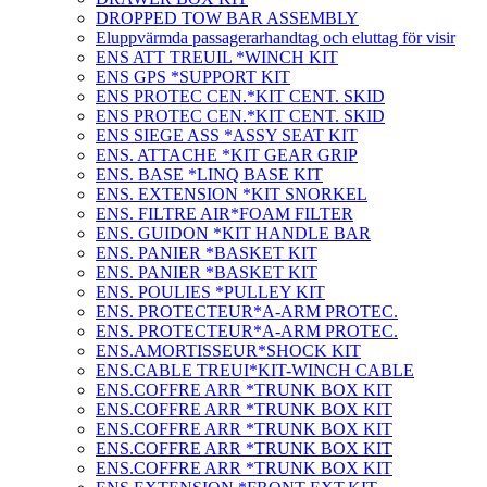
DROPPED TOW BAR ASSEMBLY
Eluppvärmda passagerarhandtag och eluttag för visir
ENS ATT TREUIL *WINCH KIT
ENS GPS *SUPPORT KIT
ENS PROTEC CEN.*KIT CENT. SKID
ENS PROTEC CEN.*KIT CENT. SKID
ENS SIEGE ASS *ASSY SEAT KIT
ENS. ATTACHE *KIT GEAR GRIP
ENS. BASE *LINQ BASE KIT
ENS. EXTENSION *KIT SNORKEL
ENS. FILTRE AIR*FOAM FILTER
ENS. GUIDON *KIT HANDLE BAR
ENS. PANIER *BASKET KIT
ENS. PANIER *BASKET KIT
ENS. POULIES *PULLEY KIT
ENS. PROTECTEUR*A-ARM PROTEC.
ENS. PROTECTEUR*A-ARM PROTEC.
ENS.AMORTISSEUR*SHOCK KIT
ENS.CABLE TREUI*KIT-WINCH CABLE
ENS.COFFRE ARR *TRUNK BOX KIT
ENS.COFFRE ARR *TRUNK BOX KIT
ENS.COFFRE ARR *TRUNK BOX KIT
ENS.COFFRE ARR *TRUNK BOX KIT
ENS.COFFRE ARR *TRUNK BOX KIT