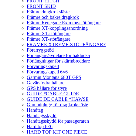
FRONT HITCH
FRONT SKID
Främre dragkroksfäste
Främre och bakre dragkrok
Främre Renegade Extreme-stötfångare
Främre XT-kopplingsanordning
Främre XT-stötfångare
Främre XT-stötfångare
FRÄMRE XTREME-STÖTFÅNGARE
Förarryggstöd
Förlängare/avdelare för baklucka
Förlängningar för skärmbreddare
Förvaringskapell
Förvaringskapell 6×6
Garmin Montana 680T GPS
Gevärsfodralhållare
GPS hållare för styre
GUIDE *CABLE GUIDE
GUIDE DE CABLE *HAWSE
Gummiplugg för dragkroksfäste
Handtag
Handtagsskydd
Handtagsskydd för passageraren
Hard top 6×6
HARD TOP KIT ONE PIECE