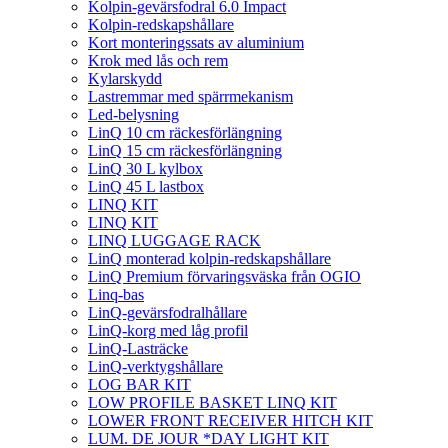
Kolpin-gevärsfodral 6.0 Impact
Kolpin-redskapshållare
Kort monteringssats av aluminium
Krok med lås och rem
Kylarskydd
Lastremmar med spärrmekanism
Led-belysning
LinQ 10 cm räckesförlängning
LinQ 15 cm räckesförlängning
LinQ 30 L kylbox
LinQ 45 L lastbox
LINQ KIT
LINQ KIT
LINQ LUGGAGE RACK
LinQ monterad kolpin-redskapshållare
LinQ Premium förvaringsväska från OGIO
Linq-bas
LinQ-gevärsfodralhållare
LinQ-korg med låg profil
LinQ-Lasträcke
LinQ-verktygshållare
LOG BAR KIT
LOW PROFILE BASKET LINQ KIT
LOWER FRONT RECEIVER HITCH KIT
LUM. DE JOUR *DAY LIGHT KIT