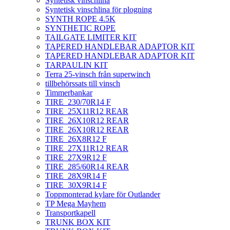
Syntetisk vinschlina
Syntetisk vinschlina för plogning
SYNTH ROPE 4.5K
SYNTHETIC ROPE
TAILGATE LIMITER KIT
TAPERED HANDLEBAR ADAPTOR KIT
TAPERED HANDLEBAR ADAPTOR KIT
TARPAULIN KIT
Terra 25-vinsch från superwinch
tillbehörssats till vinsch
Timmerbankar
TIRE_230/70R14 F
TIRE_25X11R12 REAR
TIRE_26X10R12 REAR
TIRE_26X10R12 REAR
TIRE_26X8R12 F
TIRE_27X11R12 REAR
TIRE_27X9R12 F
TIRE_285/60R14 REAR
TIRE_28X9R14 F
TIRE_30X9R14 F
Toppmonterad kylare för Outlander
TP Mega Mayhem
Transportkapell
TRUNK BOX KIT