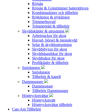
Röjsåg
Röjsåg & Grästrimmer batteridriven
Kombimaskiner och tillbehör
Röjklingor & slyklingor
Trimmerhuvud
Trimmertråd & tillbehör
Skyddskläder & utrustning
Arbetsjackor för skog
Huvud- hörsel & ögonskydd
Selar & skyddsutrustning
Skyddsbyxor för skog
Skyddshandskar för skog
Skyddsskor för skog
Profilkläder & tillbehör
Snöslungor
Snöslungor
Tillbehör & kapell
Dammsugare
Dammsugare
Tillbehör Dammsugare
Högtryckstvättar
Högtryckstvätt
Högtryckstvättar tillbehör
Can-Am Tillbehör