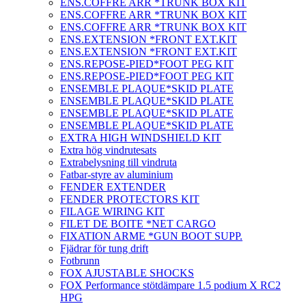
ENS.COFFRE ARR *TRUNK BOX KIT
ENS.COFFRE ARR *TRUNK BOX KIT
ENS.COFFRE ARR *TRUNK BOX KIT
ENS.EXTENSION *FRONT EXT.KIT
ENS.EXTENSION *FRONT EXT.KIT
ENS.REPOSE-PIED*FOOT PEG KIT
ENS.REPOSE-PIED*FOOT PEG KIT
ENSEMBLE PLAQUE*SKID PLATE
ENSEMBLE PLAQUE*SKID PLATE
ENSEMBLE PLAQUE*SKID PLATE
ENSEMBLE PLAQUE*SKID PLATE
EXTRA HIGH WINDSHIELD KIT
Extra hög vindrutesats
Extrabelysning till vindruta
Fatbar-styre av aluminium
FENDER EXTENDER
FENDER PROTECTORS KIT
FILAGE WIRING KIT
FILET DE BOITE *NET CARGO
FIXATION ARME *GUN BOOT SUPP.
Fjädrar för tung drift
Fotbrunn
FOX AJUSTABLE SHOCKS
FOX Performance stötdämpare 1.5 podium X RC2
HPG