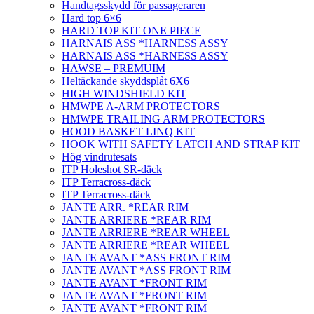
Handtagsskydd för passageraren
Hard top 6×6
HARD TOP KIT ONE PIECE
HARNAIS ASS *HARNESS ASSY
HARNAIS ASS *HARNESS ASSY
HAWSE – PREMUIM
Heltäckande skyddsplåt 6X6
HIGH WINDSHIELD KIT
HMWPE A-ARM PROTECTORS
HMWPE TRAILING ARM PROTECTORS
HOOD BASKET LINQ KIT
HOOK WITH SAFETY LATCH AND STRAP KIT
Hög vindrutesats
ITP Holeshot SR-däck
ITP Terracross-däck
ITP Terracross-däck
JANTE ARR. *REAR RIM
JANTE ARRIERE *REAR RIM
JANTE ARRIERE *REAR WHEEL
JANTE ARRIERE *REAR WHEEL
JANTE AVANT *ASS FRONT RIM
JANTE AVANT *ASS FRONT RIM
JANTE AVANT *FRONT RIM
JANTE AVANT *FRONT RIM
JANTE AVANT *FRONT RIM