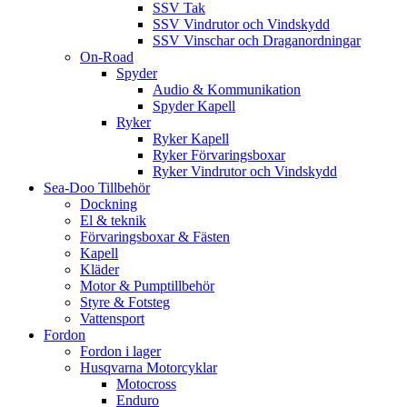
SSV Tak
SSV Vindrutor och Vindskydd
SSV Vinschar och Draganordningar
On-Road
Spyder
Audio & Kommunikation
Spyder Kapell
Ryker
Ryker Kapell
Ryker Förvaringsboxar
Ryker Vindrutor och Vindskydd
Sea-Doo Tillbehör
Dockning
El & teknik
Förvaringsboxar & Fästen
Kapell
Kläder
Motor & Pumptillbehör
Styre & Fotsteg
Vattensport
Fordon
Fordon i lager
Husqvarna Motorcyklar
Motocross
Enduro