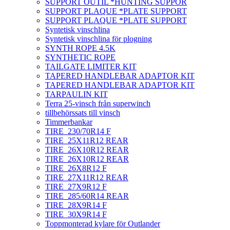
SUPPORT OUTIL *HUNTING SUPPOR
SUPPORT PLAQUE *PLATE SUPPORT
SUPPORT PLAQUE *PLATE SUPPORT
Syntetisk vinschlina
Syntetisk vinschlina för plogning
SYNTH ROPE 4.5K
SYNTHETIC ROPE
TAILGATE LIMITER KIT
TAPERED HANDLEBAR ADAPTOR KIT
TAPERED HANDLEBAR ADAPTOR KIT
TARPAULIN KIT
Terra 25-vinsch från superwinch
tillbehörssats till vinsch
Timmerbankar
TIRE_230/70R14 F
TIRE_25X11R12 REAR
TIRE_26X10R12 REAR
TIRE_26X10R12 REAR
TIRE_26X8R12 F
TIRE_27X11R12 REAR
TIRE_27X9R12 F
TIRE_285/60R14 REAR
TIRE_28X9R14 F
TIRE_30X9R14 F
Toppmonterad kylare för Outlander