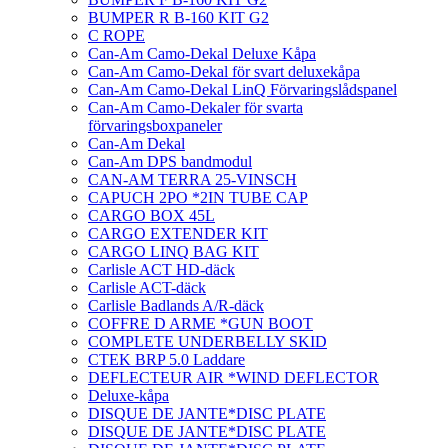
BUMPER R B-160 KIT G2
C ROPE
Can-Am Camo-Dekal Deluxe Kåpa
Can-Am Camo-Dekal för svart deluxekåpa
Can-Am Camo-Dekal LinQ Förvaringslådspanel
Can-Am Camo-Dekaler för svarta
förvaringsboxpaneler
Can-Am Dekal
Can-Am DPS bandmodul
CAN-AM TERRA 25-VINSCH
CAPUCH 2PO *2IN TUBE CAP
CARGO BOX 45L
CARGO EXTENDER KIT
CARGO LINQ BAG KIT
Carlisle ACT HD-däck
Carlisle ACT-däck
Carlisle Badlands A/R-däck
COFFRE D ARME *GUN BOOT
COMPLETE UNDERBELLY SKID
CTEK BRP 5.0 Laddare
DEFLECTEUR AIR *WIND DEFLECTOR
Deluxe-kåpa
DISQUE DE JANTE*DISC PLATE
DISQUE DE JANTE*DISC PLATE