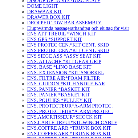
DISQUE DE JANTE*DISC PLATE
DOME LIGHT
DRAWBAR KIT
DRAWER BOX KIT
DROPPED TOW BAR ASSEMBLY
Eluppvärmda passagerarhandtag och eluttag för visir
ENS ATT TREUIL *WINCH KIT
ENS GPS *SUPPORT KIT
ENS PROTEC CEN.*KIT CENT. SKID
ENS PROTEC CEN.*KIT CENT. SKID
ENS SIEGE ASS *ASSY SEAT KIT
ENS. ATTACHE *KIT GEAR GRIP
ENS. BASE *LINQ BASE KIT
ENS. EXTENSION *KIT SNORKEL
ENS. FILTRE AIR*FOAM FILTER
ENS. GUIDON *KIT HANDLE BAR
ENS. PANIER *BASKET KIT
ENS. PANIER *BASKET KIT
ENS. POULIES *PULLEY KIT
ENS. PROTECTEUR*A-ARM PROTEC.
ENS. PROTECTEUR*A-ARM PROTEC.
ENS.AMORTISSEUR*SHOCK KIT
ENS.CABLE TREUI*KIT-WINCH CABLE
ENS.COFFRE ARR *TRUNK BOX KIT
ENS.COFFRE ARR *TRUNK BOX KIT