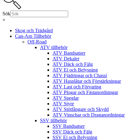
Sök
×
Skog och Trädgård
Can-Am Tillbehör
Off-Road
ATV tillbehör
ATV Bandsatser
ATV Dekaler
ATV Däck och Fälg
ATV El och Belysning
ATV Fjädringar och Chassi
ATV Hasplåtar och Förstärkningar
ATV Last och Förvaring
ATV Plogar och Fästanordningar
ATV Speglar
ATV Styre
ATV Stötfångare och Skydd
ATV Vinschar och Draganordningar
SSV tillbehör
SSV Bandsatser
SSV Däck och Fälg
SSV El och Belysning