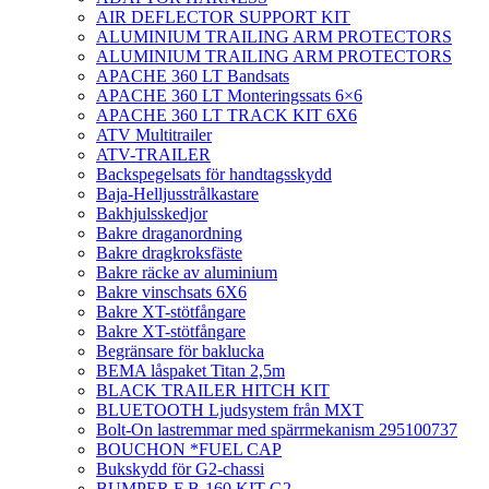
AIR DEFLECTOR SUPPORT KIT
ALUMINIUM TRAILING ARM PROTECTORS
ALUMINIUM TRAILING ARM PROTECTORS
APACHE 360 LT Bandsats
APACHE 360 LT Monteringssats 6×6
APACHE 360 LT TRACK KIT 6X6
ATV Multitrailer
ATV-TRAILER
Backspegelsats för handtagsskydd
Baja-Helljusstrålkastare
Bakhjulsskedjor
Bakre draganordning
Bakre dragkroksfäste
Bakre räcke av aluminium
Bakre vinschsats 6X6
Bakre XT-stötfångare
Bakre XT-stötfångare
Begränsare för baklucka
BEMA låspaket Titan 2,5m
BLACK TRAILER HITCH KIT
BLUETOOTH Ljudsystem från MXT
Bolt-On lastremmar med spärrmekanism 295100737
BOUCHON *FUEL CAP
Bukskydd för G2-chassi
BUMPER F B-160 KIT G2