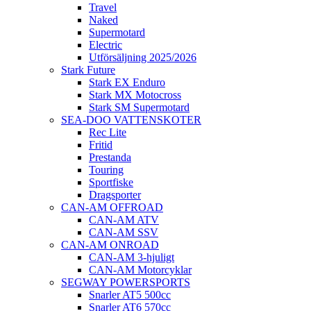
Travel
Naked
Supermotard
Electric
Utförsäljning 2025/2026
Stark Future
Stark EX Enduro
Stark MX Motocross
Stark SM Supermotard
SEA-DOO VATTENSKOTER
Rec Lite
Fritid
Prestanda
Touring
Sportfiske
Dragsporter
CAN-AM OFFROAD
CAN-AM ATV
CAN-AM SSV
CAN-AM ONROAD
CAN-AM 3-hjuligt
CAN-AM Motorcyklar
SEGWAY POWERSPORTS
Snarler AT5 500cc
Snarler AT6 570cc