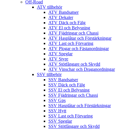
Off-Road
ATV tillbehör
ATV Bandsatser
ATV Dekaler
ATV Däck och Fälg
ATV El och Belysning
ATV Fjädringar och Chassi
ATV Hasplåtar och Förstärkningar
ATV Last och Förvaring
ATV Plogar och Fästanordningar
ATV Speglar
ATV Styre
ATV Stötfångare och Skydd
ATV Vinschar och Draganordningar
SSV tillbehör
SSV Bandsatser
SSV Däck och Fälg
SSV El och Belysning
SSV Fjädringar och Chassi
SSV Gps
SSV Hasplåtar och Förstärkningar
SSV Hytt
SSV Last och Förvaring
SSV Speglar
SSV Stötfångare och Skydd