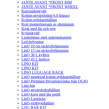
JANTE AVANT *FRONT RIM
JANTE AVANT *FRONT WHEEL
Karossidoskydd
Kolpin-gevärsfodral 6.0 Impact
Kolpin-redskapshållare
Kort monteringssats av aluminium
Krok med lås och rem
Kylarskydd
Lastremmar med spärrmekanism
Led-belysning
LinQ 10 cm räckesförlängning
LinQ 15 cm räckesförlängning
LinQ 30 L kylbox
LinQ 45 L lastbox
LINQ KIT
LINQ KIT
LINQ LUGGAGE RACK
LinQ monterad kolpin-redskapshållare
LinQ Premium förvaringsväska från OGIO
Linq-bas
LinQ-gevärsfodralhållare
LinQ-korg med låg profil
LinQ-Lasträcke
LinQ-verktygshållare
LOG BAR KIT