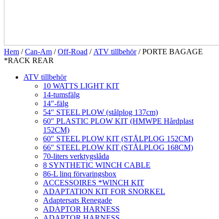
Hem
/
Can-Am
/
Off-Road
/
ATV tillbehör
/ PORTE BAGAGE
*RACK REAR
ATV tillbehör
10 WATTS LIGHT KIT
14-tumsfälg
14″-fälg
54″ STEEL PLOW (stålplog 137cm)
60″ PLASTIC PLOW KIT (HMWPE Hårdplast
152CM)
60″ STEEL PLOW KIT (STÅLPLOG 152CM)
66″ STEEL PLOW KIT (STÅLPLOG 168CM)
70-liters verktygslåda
8 SYNTHETIC WINCH CABLE
86-L linq förvaringsbox
ACCESSOIRES *WINCH KIT
ADAPTATION KIT FOR SNORKEL
Adaptersats Renegade
ADAPTOR HARNESS
ADAPTOR HARNESS