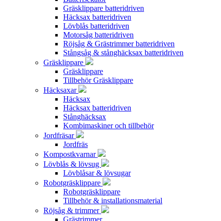
Gräsklippare batteridriven
Häcksax batteridriven
Lövblås batteridriven
Motorsåg batteridriven
Röjsåg & Grästrimmer batteridriven
Stångsåg & stånghäcksax batteridriven
Gräsklippare
Gräsklippare
Tillbehör Gräsklippare
Häcksaxar
Häcksax
Häcksax batteridriven
Stånghäcksax
Kombimaskiner och tillbehör
Jordfräsar
Jordfräs
Kompostkvarnar
Lövblås & lövsug
Lövblåsar & lövsugar
Robotgräsklippare
Robotgräsklippare
Tillbehör & installationsmaterial
Röjsåg & trimmer
Grästrimmer