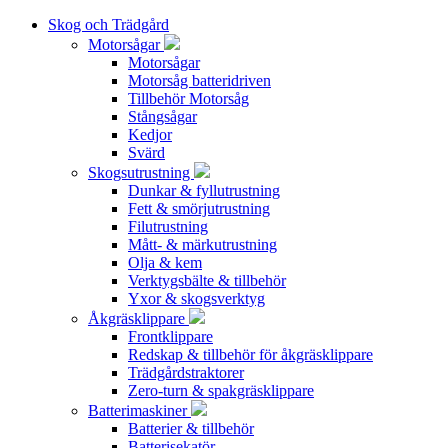
Skog och Trädgård
Motorsågar
Motorsågar
Motorsåg batteridriven
Tillbehör Motorsåg
Stångsågar
Kedjor
Svärd
Skogsutrustning
Dunkar & fyllutrustning
Fett & smörjutrustning
Filutrustning
Mått- & märkutrustning
Olja & kem
Verktygsbälte & tillbehör
Yxor & skogsverktyg
Åkgräsklippare
Frontklippare
Redskap & tillbehör för åkgräsklippare
Trädgårdstraktorer
Zero-turn & spakgräsklippare
Batterimaskiner
Batterier & tillbehör
Batterisekatör