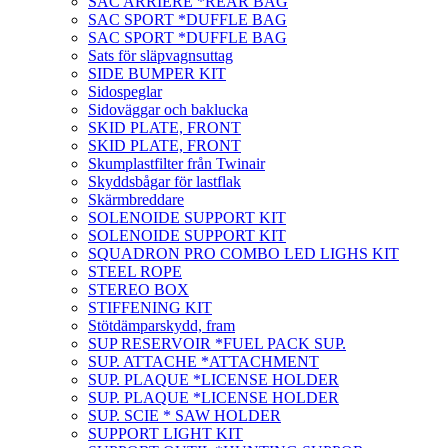
SAC ARRIERE *REAR BAG
SAC SPORT *DUFFLE BAG
SAC SPORT *DUFFLE BAG
Sats för släpvagnsuttag
SIDE BUMPER KIT
Sidospeglar
Sidoväggar och baklucka
SKID PLATE, FRONT
SKID PLATE, FRONT
Skumplastfilter från Twinair
Skyddsbågar för lastflak
Skärmbreddare
SOLENOIDE SUPPORT KIT
SOLENOIDE SUPPORT KIT
SQUADRON PRO COMBO LED LIGHS KIT
STEEL ROPE
STEREO BOX
STIFFENING KIT
Stötdämparskydd, fram
SUP RESERVOIR *FUEL PACK SUP.
SUP. ATTACHE *ATTACHMENT
SUP. PLAQUE *LICENSE HOLDER
SUP. PLAQUE *LICENSE HOLDER
SUP. SCIE * SAW HOLDER
SUPPORT LIGHT KIT