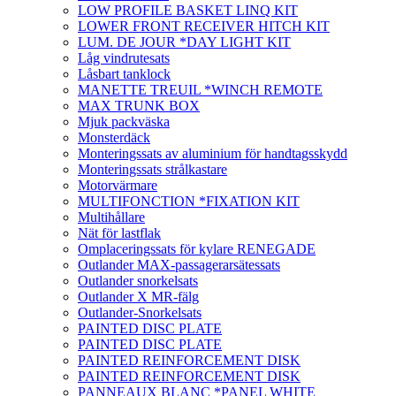
LOW PROFILE BASKET LINQ KIT
LOWER FRONT RECEIVER HITCH KIT
LUM. DE JOUR *DAY LIGHT KIT
Låg vindrutesats
Låsbart tanklock
MANETTE TREUIL *WINCH REMOTE
MAX TRUNK BOX
Mjuk packväska
Monsterdäck
Monteringssats av aluminium för handtagsskydd
Monteringssats strålkastare
Motorvärmare
MULTIFONCTION *FIXATION KIT
Multihållare
Nät för lastflak
Omplaceringssats för kylare RENEGADE
Outlander MAX-passagerarsätessats
Outlander snorkelsats
Outlander X MR-fälg
Outlander-Snorkelsats
PAINTED DISC PLATE
PAINTED DISC PLATE
PAINTED REINFORCEMENT DISK
PAINTED REINFORCEMENT DISK
PANNEAUX BLANC *PANEL WHITE