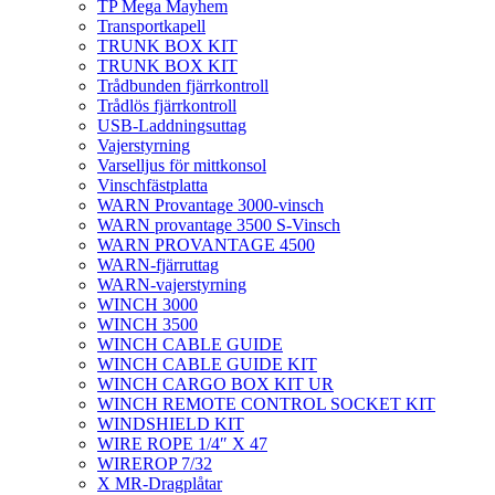
TP Mega Mayhem
Transportkapell
TRUNK BOX KIT
TRUNK BOX KIT
Trådbunden fjärrkontroll
Trådlös fjärrkontroll
USB-Laddningsuttag
Vajerstyrning
Varselljus för mittkonsol
Vinschfästplatta
WARN Provantage 3000-vinsch
WARN provantage 3500 S-Vinsch
WARN PROVANTAGE 4500
WARN-fjärruttag
WARN-vajerstyrning
WINCH 3000
WINCH 3500
WINCH CABLE GUIDE
WINCH CABLE GUIDE KIT
WINCH CARGO BOX KIT UR
WINCH REMOTE CONTROL SOCKET KIT
WINDSHIELD KIT
WIRE ROPE 1/4″ X 47
WIREROP 7/32
X MR-Dragplåtar