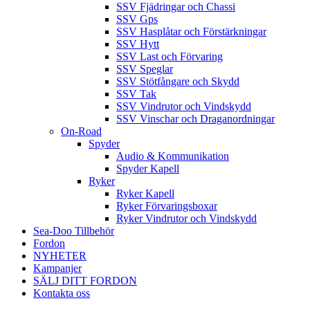
SSV Fjädringar och Chassi
SSV Gps
SSV Hasplåtar och Förstärkningar
SSV Hytt
SSV Last och Förvaring
SSV Speglar
SSV Stötfångare och Skydd
SSV Tak
SSV Vindrutor och Vindskydd
SSV Vinschar och Draganordningar
On-Road
Spyder
Audio & Kommunikation
Spyder Kapell
Ryker
Ryker Kapell
Ryker Förvaringsboxar
Ryker Vindrutor och Vindskydd
Sea-Doo Tillbehör
Fordon
NYHETER
Kampanjer
SÄLJ DITT FORDON
Kontakta oss