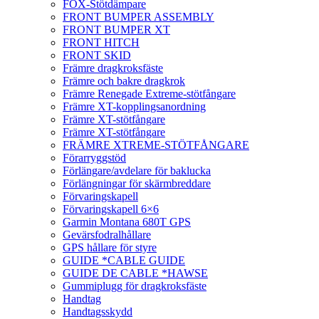
FOX-Stötdämpare
FRONT BUMPER ASSEMBLY
FRONT BUMPER XT
FRONT HITCH
FRONT SKID
Främre dragkroksfäste
Främre och bakre dragkrok
Främre Renegade Extreme-stötfångare
Främre XT-kopplingsanordning
Främre XT-stötfångare
Främre XT-stötfångare
FRÄMRE XTREME-STÖTFÅNGARE
Förarryggstöd
Förlängare/avdelare för baklucka
Förlängningar för skärmbreddare
Förvaringskapell
Förvaringskapell 6×6
Garmin Montana 680T GPS
Gevärsfodralhållare
GPS hållare för styre
GUIDE *CABLE GUIDE
GUIDE DE CABLE *HAWSE
Gummiplugg för dragkroksfäste
Handtag
Handtagsskydd