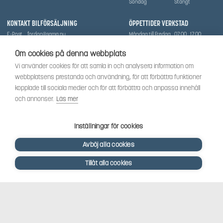
Söndag
Stängt
KONTAKT BILFÖRSÄLJNING
ÖPPETTIDER VERKSTAD
E-Post
fordon@sama.nu
Måndag till Fredag
07:00
17:00
Telefon
0702836416
Lördag
Stängt
Söndag
Stängt
Om cookies på denna webbplats
OM SÅMA
Vi använder cookies för att samla in och analysera information om
Vi har sedan 1970-talet levererat skog-och trädgårdsprodukter till Uppsala med omnejd. Vi
webbplatsens prestanda och användning, för att förbättra funktioner
har idag även ett brett utbud av dessa produkter samt BRP:s produktsortiment, gällande
Can-Am, Sea-Doo.
kopplade till sociala medier och för att förbättra och anpassa innehåll
Vi är certifierad serviceverkstad.
och annonser.
Läs mer
SOCIALT
Följ oss för att få de senaste uppdateringarna, nyheter och spännande innehåll.
Inställningar för cookies
Avböj alla cookies
Tillåt alla cookies