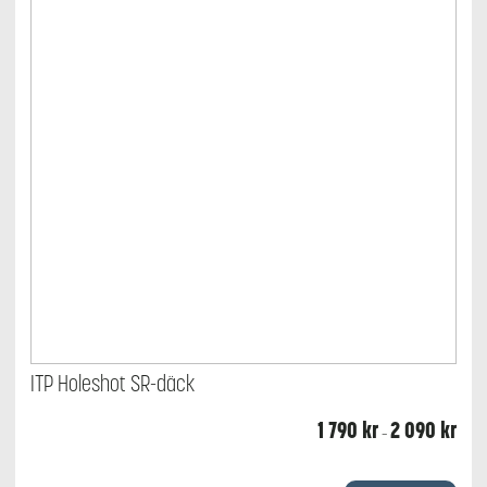
produktsidan
ITP Holeshot SR-däck
Prisin
1 790
kr
2 090
kr
–
1
790 k
till
Den
2