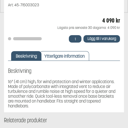
Art:
45-715003023
4 090
kr
Lägsta pris senaste 30 dagarna:
4 090
kr
EXTRA
Lägg till i varukorg
HIGH
WINDSHIELD
KIT
Beskrivning
Ytterligare information
mängd
Beskrivning
16” (41 cm) high, for wind protection and winter applications.
Made of polycarbonate with integrated vent to reduce air
turbulence and rumble noise at high speed for a quieter and
smoother ride. Quick tool-less removal once base brackets
are mounted on handlebar. Fits straight and tapered
handlebars.
Relaterade produkter