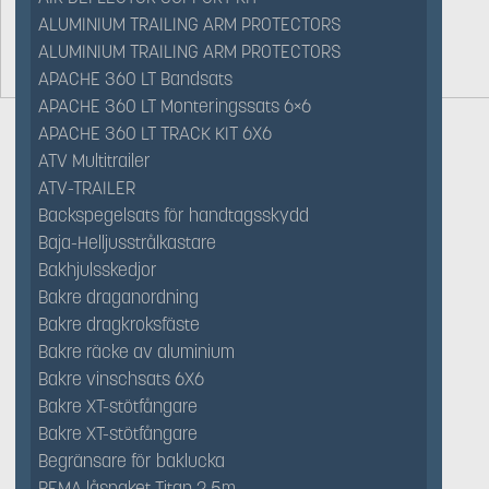
ALUMINIUM TRAILING ARM PROTECTORS
ALUMINIUM TRAILING ARM PROTECTORS
APACHE 360 LT Bandsats
APACHE 360 LT Monteringssats 6×6
APACHE 360 LT TRACK KIT 6X6
ATV Multitrailer
ATV-TRAILER
Backspegelsats för handtagsskydd
Baja-Helljusstrålkastare
Bakhjulsskedjor
Bakre draganordning
Bakre dragkroksfäste
Bakre räcke av aluminium
Bakre vinschsats 6X6
Bakre XT-stötfångare
Bakre XT-stötfångare
Begränsare för baklucka
BEMA låspaket Titan 2,5m