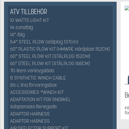
ATV TILLBEHÖR
10 WATTS LIGHT KIT
14-tumsfälg
14″-fälg
54″ STEEL PLOW (stålplog 137cm)
60″ PLASTIC PLOW KIT (HMWPE Hårdplast 152CM)
60″ STEEL PLOW KIT (STÅLPLOG 152CM)
66″ STEEL PLOW KIT (STÅLPLOG 168CM)
70-liters verktygslåda
8 SYNTHETIC WINCH CABLE
86-L linq förvaringsbox
ACCESSOIRES *WINCH KIT
B
ADAPTATION KIT FOR SNORKEL
Adaptersats Renegade
In
fö
ADAPTOR HARNESS
ADAPTOR HARNESS
AIR DEFLECTOR SUPPORT KIT