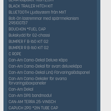
BLACK TRAILER HITCH KIT
BLUETOOTH Ljudsystem från MXT
Bolt-On lastremmar med spärrmekanism
295100737
BOUCHON *FUEL CAP
Bukskydd för G2-chassi
BUMPER F B-160 KIT G2
BUMPER R B-160 KIT G2
C ROPE
Can-Am Camo-Dekal Deluxe Kåpa
Can-Am Camo-Dekal för svart deluxekåpa
Can-Am Camo-Dekal LinQ Förvaringslådspanel
Can-Am Camo-Dekaler för svarta
förvaringsboxpaneler
Can-Am Dekal
Can-Am DPS bandmodul
CAN-AM TERRA 25-VINSCH
CAPUCH 2PO *2IN TUBE CAP