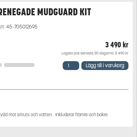
RENEGADE MUDGUARD KIT
rt:
45-705012695
3 490
kr
Lägsta pris senaste 30 dagarna:
3 490
kr
RENEGADE
Lägg till i varukorg
MUDGUARD
KIT
mängd
ydd mot smuts och vatten. · Inkluderar främre och bakre