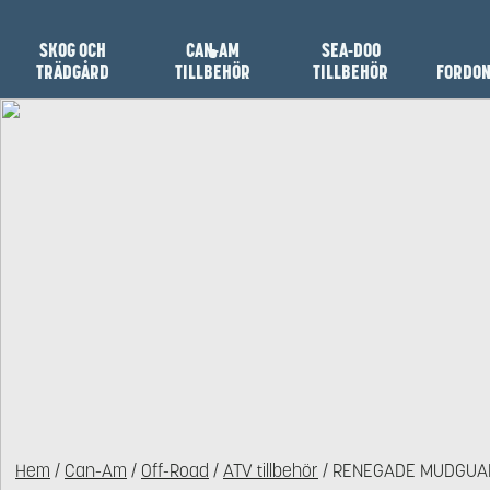
SKOG OCH
CAN-AM
SEA-DOO
TRÄDGÅRD
TILLBEHÖR
TILLBEHÖR
FORDO
Hem
/
Can-Am
/
Off-Road
/
ATV tillbehör
/ RENEGADE MUDGUAR