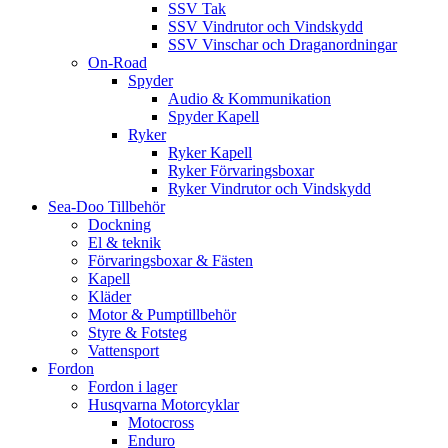
SSV Tak
SSV Vindrutor och Vindskydd
SSV Vinschar och Draganordningar
On-Road
Spyder
Audio & Kommunikation
Spyder Kapell
Ryker
Ryker Kapell
Ryker Förvaringsboxar
Ryker Vindrutor och Vindskydd
Sea-Doo Tillbehör
Dockning
El & teknik
Förvaringsboxar & Fästen
Kapell
Kläder
Motor & Pumptillbehör
Styre & Fotsteg
Vattensport
Fordon
Fordon i lager
Husqvarna Motorcyklar
Motocross
Enduro