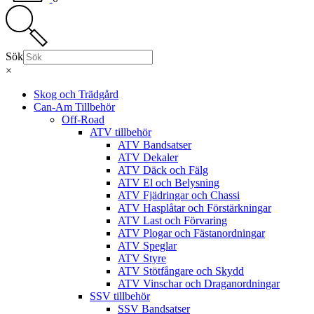
Sök
×
Skog och Trädgård
Can-Am Tillbehör
Off-Road
ATV tillbehör
ATV Bandsatser
ATV Dekaler
ATV Däck och Fälg
ATV El och Belysning
ATV Fjädringar och Chassi
ATV Hasplåtar och Förstärkningar
ATV Last och Förvaring
ATV Plogar och Fästanordningar
ATV Speglar
ATV Styre
ATV Stötfångare och Skydd
ATV Vinschar och Draganordningar
SSV tillbehör
SSV Bandsatser