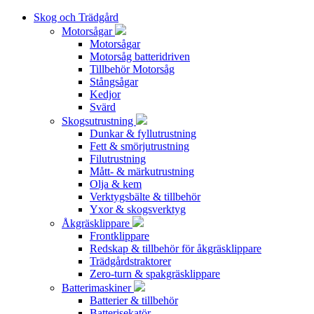
Skog och Trädgård
Motorsågar
Motorsågar
Motorsåg batteridriven
Tillbehör Motorsåg
Stångsågar
Kedjor
Svärd
Skogsutrustning
Dunkar & fyllutrustning
Fett & smörjutrustning
Filutrustning
Mått- & märkutrustning
Olja & kem
Verktygsbälte & tillbehör
Yxor & skogsverktyg
Åkgräsklippare
Frontklippare
Redskap & tillbehör för åkgräsklippare
Trädgårdstraktorer
Zero-turn & spakgräsklippare
Batterimaskiner
Batterier & tillbehör
Batterisekatör