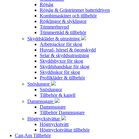
Röjsåg
Röjsåg & Grästrimmer batteridriven
Kombimaskiner och tillbehör
Röjklingor & slyklingor
Trimmerhuvud
Trimmertråd & tillbehör
Skyddskläder & utrustning
Arbetsjackor för skog
Huvud- hörsel & ögonskydd
Selar & skyddsutrustning
Skyddsbyxor för skog
Skyddshandskar för skog
Skyddsskor för skog
Profilkläder & tillbehör
Snöslungor
Snöslungor
Tillbehör & kapell
Dammsugare
Dammsugare
Tillbehör Dammsugare
Högtryckstvättar
Högtryckstvätt
Högtryckstvättar tillbehör
Can-Am Tillbehör