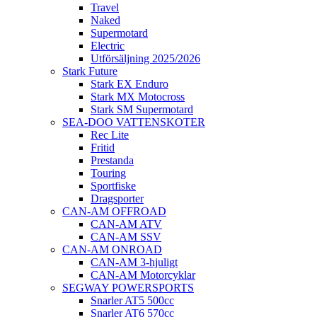
Travel
Naked
Supermotard
Electric
Utförsäljning 2025/2026
Stark Future
Stark EX Enduro
Stark MX Motocross
Stark SM Supermotard
SEA-DOO VATTENSKOTER
Rec Lite
Fritid
Prestanda
Touring
Sportfiske
Dragsporter
CAN-AM OFFROAD
CAN-AM ATV
CAN-AM SSV
CAN-AM ONROAD
CAN-AM 3-hjuligt
CAN-AM Motorcyklar
SEGWAY POWERSPORTS
Snarler AT5 500cc
Snarler AT6 570cc