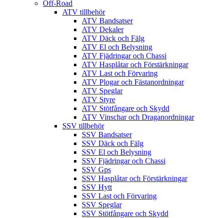
Off-Road
ATV tillbehör
ATV Bandsatser
ATV Dekaler
ATV Däck och Fälg
ATV El och Belysning
ATV Fjädringar och Chassi
ATV Hasplåtar och Förstärkningar
ATV Last och Förvaring
ATV Plogar och Fästanordningar
ATV Speglar
ATV Styre
ATV Stötfångare och Skydd
ATV Vinschar och Draganordningar
SSV tillbehör
SSV Bandsatser
SSV Däck och Fälg
SSV El och Belysning
SSV Fjädringar och Chassi
SSV Gps
SSV Hasplåtar och Förstärkningar
SSV Hytt
SSV Last och Förvaring
SSV Speglar
SSV Stötfångare och Skydd