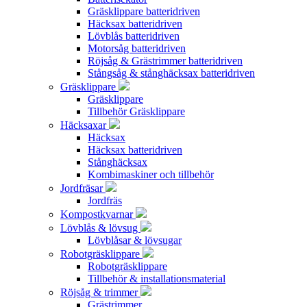
Gräsklippare batteridriven
Häcksax batteridriven
Lövblås batteridriven
Motorsåg batteridriven
Röjsåg & Grästrimmer batteridriven
Stångsåg & stånghäcksax batteridriven
Gräsklippare
Gräsklippare
Tillbehör Gräsklippare
Häcksaxar
Häcksax
Häcksax batteridriven
Stånghäcksax
Kombimaskiner och tillbehör
Jordfräsar
Jordfräs
Kompostkvarnar
Lövblås & lövsug
Lövblåsar & lövsugar
Robotgräsklippare
Robotgräsklippare
Tillbehör & installationsmaterial
Röjsåg & trimmer
Grästrimmer