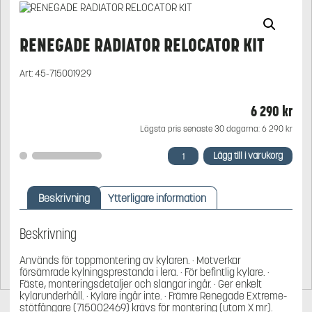
RENEGADE RADIATOR RELOCATOR KIT
Art:
45-715001929
6 290
kr
Lägsta pris senaste 30 dagarna:
6 290
kr
RENEGADE
Lägg till i varukorg
RADIATOR
RELOCATOR
KIT
Beskrivning
Ytterligare information
mängd
Beskrivning
Används för toppmontering av kylaren. · Motverkar
försämrade kylningsprestanda i lera. · För befintlig kylare. ·
Fäste, monteringsdetaljer och slangar ingår. · Ger enkelt
kylarunderhåll. · Kylare ingår inte. · Främre Renegade Extreme-
stötfångare (715002469) krävs för montering (utom X mr).