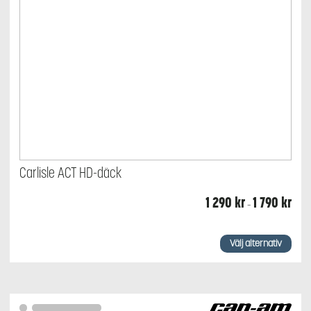
Carlisle ACT HD-däck
Prisin
1 290
kr
1 790
kr
–
1
290 
till
Den
1
här
Välj alternativ
790 k
produkten
har
flera
varianter.
De