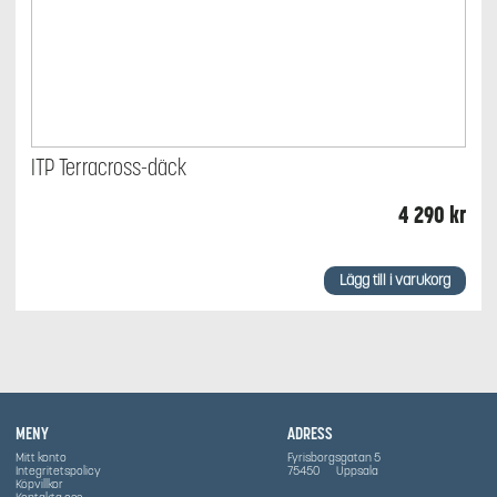
ITP Terracross-däck
4 290
kr
Lägg till i varukorg
MENY
ADRESS
Mitt konto
Fyrisborgsgatan 5
Integritetspolicy
75450
Uppsala
Köpvillkor
Kontakta oss