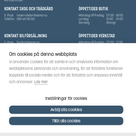
KONTAKT SKOG OCH TRÄDGÅRD
ÖPPETTIDER BUTIK
E-Post
reservdelar@sama.nu
Måndag till Fredag
07:00
18:00
Telefon
018-65 30 60
Lördag
10:00
15:00
Söndag
Stängt
KONTAKT BILFÖRSÄLJNING
ÖPPETTIDER VERKSTAD
E-Post
fordon@sama.nu
Måndag till Fredag
07:00
17:00
Telefon
0702836416
Lördag
Stängt
Söndag
Stängt
Om cookies på denna webbplats
OM SÅMA
Vi använder cookies för att samla in och analysera information om
Vi har sedan 1970-talet levererat skog-och trädgårdsprodukter till Uppsala med omnejd. Vi
webbplatsens prestanda och användning, för att förbättra funktioner
har idag även ett brett utbud av dessa produkter samt BRP:s produktsortiment, gällande
Can-Am, Sea-Doo.
kopplade till sociala medier och för att förbättra och anpassa innehåll
Vi är certifierad serviceverkstad.
och annonser.
Läs mer
SOCIALT
Följ oss för att få de senaste uppdateringarna, nyheter och spännande innehåll.
Inställningar för cookies
Avböj alla cookies
Tillåt alla cookies