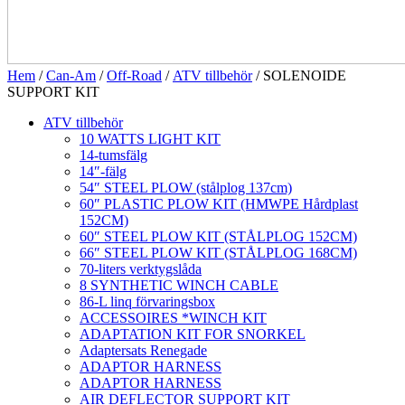
Hem
/
Can-Am
/
Off-Road
/
ATV tillbehör
/ SOLENOIDE
SUPPORT KIT
ATV tillbehör
10 WATTS LIGHT KIT
14-tumsfälg
14″-fälg
54″ STEEL PLOW (stålplog 137cm)
60″ PLASTIC PLOW KIT (HMWPE Hårdplast
152CM)
60″ STEEL PLOW KIT (STÅLPLOG 152CM)
66″ STEEL PLOW KIT (STÅLPLOG 168CM)
70-liters verktygslåda
8 SYNTHETIC WINCH CABLE
86-L linq förvaringsbox
ACCESSOIRES *WINCH KIT
ADAPTATION KIT FOR SNORKEL
Adaptersats Renegade
ADAPTOR HARNESS
ADAPTOR HARNESS
AIR DEFLECTOR SUPPORT KIT