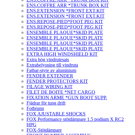
ENS.COFFRE ARR *TRUNK BOX KIT
ENS.EXTENSION *FRONT EXT.KIT
ENS.EXTENSION *FRONT EXT.KIT
ENS.REPOSE-PIED*FOOT PEG KIT
ENS.REPOSE-PIED*FOOT PEG KIT
ENSEMBLE PLAQUE*SKID PLATE
ENSEMBLE PLAQUE*SKID PLATE
ENSEMBLE PLAQUE*SKID PLATE
ENSEMBLE PLAQUE*SKID PLATE
EXTRA HIGH WINDSHIELD KIT
Extra hög vindrutesats
Extrabelysning till vindruta
Fatbar-styre av aluminium
FENDER EXTENDER
FENDER PROTECTORS KIT
FILAGE WIRING KIT
FILET DE BOITE *NET CARGO
FIXATION ARME *GUN BOOT SUPP.
Fjädrar för tung drift
Fotbrunn
FOX AJUSTABLE SHOCKS
FOX Performance stötdämpare 1.5 podium X RC2
HPG
FOX-Stötdämpare