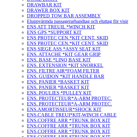
DRAWBAR KIT
DRAWER BOX KIT
DROPPED TOW BAR ASSEMBLY
Eluppvärmda passagerarhandtag och eluttag för visir
ENS ATT TREUIL *WINCH KIT
ENS GPS *SUPPORT KIT
ENS PROTEC CEN.*KIT CENT. SKID
ENS PROTEC CEN.*KIT CENT. SKID
ENS SIEGE ASS *ASSY SEAT KIT
ENS. ATTACHE *KIT GEAR GRIP
ENS. BASE *LINQ BASE KIT
ENS. EXTENSION *KIT SNORKEL
ENS. FILTRE AIR*FOAM FILTER
ENS. GUIDON *KIT HANDLE BAR
ENS. PANIER *BASKET KIT
ENS. PANIER *BASKET KIT
ENS. POULIES *PULLEY KIT
ENS. PROTECTEUR*A-ARM PROTEC.
ENS. PROTECTEUR*A-ARM PROTEC.
ENS.AMORTISSEUR*SHOCK KIT
ENS.CABLE TREUI*KIT-WINCH CABLE
ENS.COFFRE ARR *TRUNK BOX KIT
ENS.COFFRE ARR *TRUNK BOX KIT
ENS.COFFRE ARR *TRUNK BOX KIT
ENS.COFFRE ARR *TRUNK BOX KIT