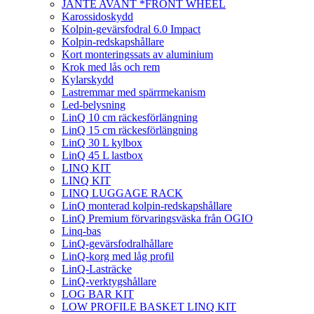
JANTE AVANT *FRONT WHEEL
Karossidoskydd
Kolpin-gevärsfodral 6.0 Impact
Kolpin-redskapshållare
Kort monteringssats av aluminium
Krok med lås och rem
Kylarskydd
Lastremmar med spärrmekanism
Led-belysning
LinQ 10 cm räckesförlängning
LinQ 15 cm räckesförlängning
LinQ 30 L kylbox
LinQ 45 L lastbox
LINQ KIT
LINQ KIT
LINQ LUGGAGE RACK
LinQ monterad kolpin-redskapshållare
LinQ Premium förvaringsväska från OGIO
Linq-bas
LinQ-gevärsfodralhållare
LinQ-korg med låg profil
LinQ-Lasträcke
LinQ-verktygshållare
LOG BAR KIT
LOW PROFILE BASKET LINQ KIT