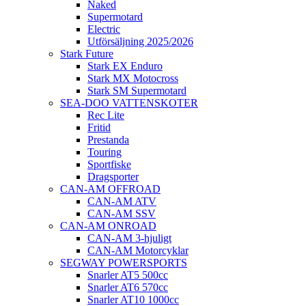
Naked
Supermotard
Electric
Utförsäljning 2025/2026
Stark Future
Stark EX Enduro
Stark MX Motocross
Stark SM Supermotard
SEA-DOO VATTENSKOTER
Rec Lite
Fritid
Prestanda
Touring
Sportfiske
Dragsporter
CAN-AM OFFROAD
CAN-AM ATV
CAN-AM SSV
CAN-AM ONROAD
CAN-AM 3-hjuligt
CAN-AM Motorcyklar
SEGWAY POWERSPORTS
Snarler AT5 500cc
Snarler AT6 570cc
Snarler AT10 1000cc