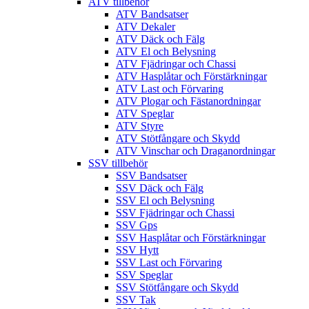
ATV tillbehör
ATV Bandsatser
ATV Dekaler
ATV Däck och Fälg
ATV El och Belysning
ATV Fjädringar och Chassi
ATV Hasplåtar och Förstärkningar
ATV Last och Förvaring
ATV Plogar och Fästanordningar
ATV Speglar
ATV Styre
ATV Stötfångare och Skydd
ATV Vinschar och Draganordningar
SSV tillbehör
SSV Bandsatser
SSV Däck och Fälg
SSV El och Belysning
SSV Fjädringar och Chassi
SSV Gps
SSV Hasplåtar och Förstärkningar
SSV Hytt
SSV Last och Förvaring
SSV Speglar
SSV Stötfångare och Skydd
SSV Tak