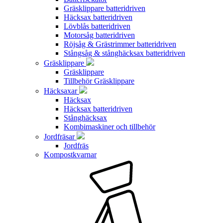
Gräsklippare batteridriven
Häcksax batteridriven
Lövblås batteridriven
Motorsåg batteridriven
Röjsåg & Grästrimmer batteridriven
Stångsåg & stånghäcksax batteridriven
Gräsklippare
Gräsklippare
Tillbehör Gräsklippare
Häcksaxar
Häcksax
Häcksax batteridriven
Stånghäcksax
Kombimaskiner och tillbehör
Jordfräsar
Jordfräs
Kompostkvarnar