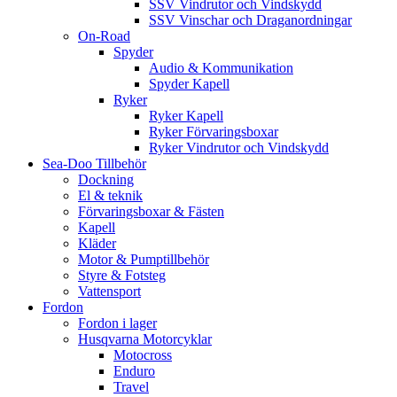
SSV Vindrutor och Vindskydd
SSV Vinschar och Draganordningar
On-Road
Spyder
Audio & Kommunikation
Spyder Kapell
Ryker
Ryker Kapell
Ryker Förvaringsboxar
Ryker Vindrutor och Vindskydd
Sea-Doo Tillbehör
Dockning
El & teknik
Förvaringsboxar & Fästen
Kapell
Kläder
Motor & Pumptillbehör
Styre & Fotsteg
Vattensport
Fordon
Fordon i lager
Husqvarna Motorcyklar
Motocross
Enduro
Travel