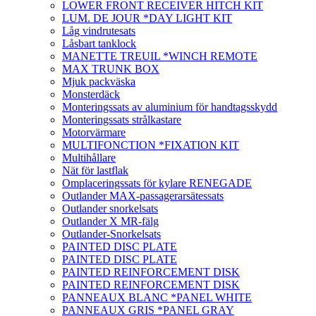
LOWER FRONT RECEIVER HITCH KIT
LUM. DE JOUR *DAY LIGHT KIT
Låg vindrutesats
Låsbart tanklock
MANETTE TREUIL *WINCH REMOTE
MAX TRUNK BOX
Mjuk packväska
Monsterdäck
Monteringssats av aluminium för handtagsskydd
Monteringssats strålkastare
Motorvärmare
MULTIFONCTION *FIXATION KIT
Multihållare
Nät för lastflak
Omplaceringssats för kylare RENEGADE
Outlander MAX-passagerarsätessats
Outlander snorkelsats
Outlander X MR-fälg
Outlander-Snorkelsats
PAINTED DISC PLATE
PAINTED DISC PLATE
PAINTED REINFORCEMENT DISK
PAINTED REINFORCEMENT DISK
PANNEAUX BLANC *PANEL WHITE
PANNEAUX GRIS *PANEL GRAY