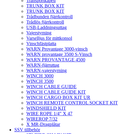
Transportkapell
TRUNK BOX KIT
TRUNK BOX KIT
Trådbunden fjärrkontroll
Trådlös fjärrkontroll
USB-Laddningsuttag
Vajerstyrning
Varselljus för mittkonsol
Vinschfästplatta
WARN Provantage 3000-vinsch
WARN provantage 3500 S-Vinsch
WARN PROVANTAGE 4500
WARN-fjärruttag
WARN-vajerstyrning
WINCH 3000
WINCH 3500
WINCH CABLE GUIDE
WINCH CABLE GUIDE KIT
WINCH CARGO BOX KIT UR
WINCH REMOTE CONTROL SOCKET KIT
WINDSHIELD KIT
WIRE ROPE 1/4″ X 47
WIREROP 7/32
X MR-Dragplåtar
SSV tillbehör