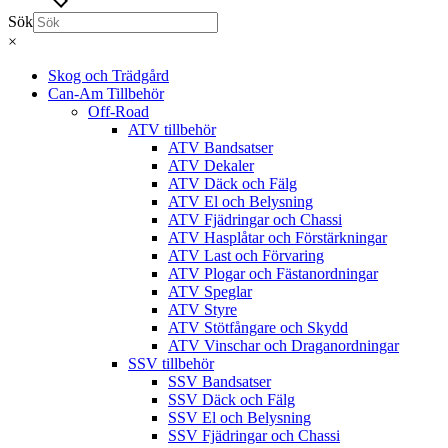
Sök
×
Skog och Trädgård
Can-Am Tillbehör
Off-Road
ATV tillbehör
ATV Bandsatser
ATV Dekaler
ATV Däck och Fälg
ATV El och Belysning
ATV Fjädringar och Chassi
ATV Hasplåtar och Förstärkningar
ATV Last och Förvaring
ATV Plogar och Fästanordningar
ATV Speglar
ATV Styre
ATV Stötfångare och Skydd
ATV Vinschar och Draganordningar
SSV tillbehör
SSV Bandsatser
SSV Däck och Fälg
SSV El och Belysning
SSV Fjädringar och Chassi