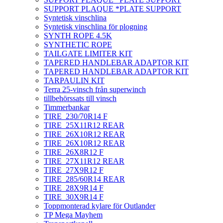
SUPPORT PLAQUE *PLATE SUPPORT
Syntetisk vinschlina
Syntetisk vinschlina för plogning
SYNTH ROPE 4.5K
SYNTHETIC ROPE
TAILGATE LIMITER KIT
TAPERED HANDLEBAR ADAPTOR KIT
TAPERED HANDLEBAR ADAPTOR KIT
TARPAULIN KIT
Terra 25-vinsch från superwinch
tillbehörssats till vinsch
Timmerbankar
TIRE_230/70R14 F
TIRE_25X11R12 REAR
TIRE_26X10R12 REAR
TIRE_26X10R12 REAR
TIRE_26X8R12 F
TIRE_27X11R12 REAR
TIRE_27X9R12 F
TIRE_285/60R14 REAR
TIRE_28X9R14 F
TIRE_30X9R14 F
Toppmonterad kylare för Outlander
TP Mega Mayhem