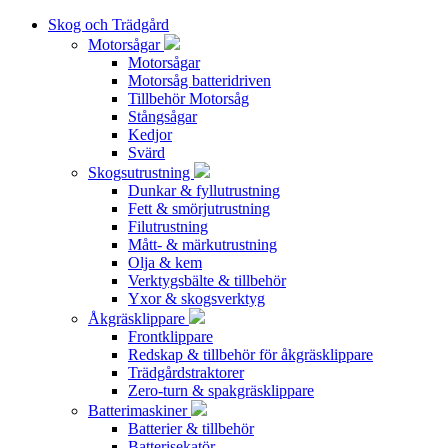
Skog och Trädgård
Motorsågar
Motorsågar
Motorsåg batteridriven
Tillbehör Motorsåg
Stångsågar
Kedjor
Svärd
Skogsutrustning
Dunkar & fyllutrustning
Fett & smörjutrustning
Filutrustning
Mått- & märkutrustning
Olja & kem
Verktygsbälte & tillbehör
Yxor & skogsverktyg
Åkgräsklippare
Frontklippare
Redskap & tillbehör för åkgräsklippare
Trädgårdstraktorer
Zero-turn & spakgräsklippare
Batterimaskiner
Batterier & tillbehör
Batterisekatör