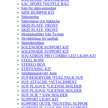
SAC SPORT *DUFFLE BAG
Sats för släpvagnsuttag
SIDE BUMPER KIT
Sidospeglar
Sidoväggar och baklucka
SKID PLATE, FRONT
SKID PLATE, FRONT
Skumplastfilter från Twinair
Skyddsbågar för lastflak
Skärmbreddare
SOLENOIDE SUPPORT KIT
SOLENOIDE SUPPORT KIT
SQUADRON PRO COMBO LED LIGHS KIT
STEEL ROPE
STEREO BOX
STIFFENING KIT
Stötdämparskydd, fram
SUP RESERVOIR *FUEL PACK SUP.
SUP. ATTACHE *ATTACHMENT
SUP. PLAQUE *LICENSE HOLDER
SUP. PLAQUE *LICENSE HOLDER
SUP. SCIE * SAW HOLDER
SUPPORT LIGHT KIT
SUPPORT OUTIL *HUNTING SUPPOR
SUPPORT PLAQUE *PLATE SUPPORT