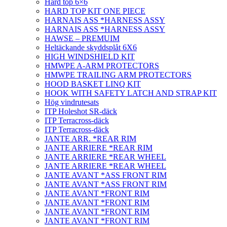
Hard top 6×6
HARD TOP KIT ONE PIECE
HARNAIS ASS *HARNESS ASSY
HARNAIS ASS *HARNESS ASSY
HAWSE – PREMUIM
Heltäckande skyddsplåt 6X6
HIGH WINDSHIELD KIT
HMWPE A-ARM PROTECTORS
HMWPE TRAILING ARM PROTECTORS
HOOD BASKET LINQ KIT
HOOK WITH SAFETY LATCH AND STRAP KIT
Hög vindrutesats
ITP Holeshot SR-däck
ITP Terracross-däck
ITP Terracross-däck
JANTE ARR. *REAR RIM
JANTE ARRIERE *REAR RIM
JANTE ARRIERE *REAR WHEEL
JANTE ARRIERE *REAR WHEEL
JANTE AVANT *ASS FRONT RIM
JANTE AVANT *ASS FRONT RIM
JANTE AVANT *FRONT RIM
JANTE AVANT *FRONT RIM
JANTE AVANT *FRONT RIM
JANTE AVANT *FRONT RIM