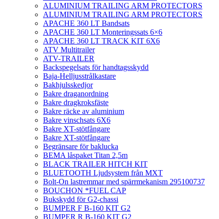
ALUMINIUM TRAILING ARM PROTECTORS
ALUMINIUM TRAILING ARM PROTECTORS
APACHE 360 LT Bandsats
APACHE 360 LT Monteringssats 6×6
APACHE 360 LT TRACK KIT 6X6
ATV Multitrailer
ATV-TRAILER
Backspegelsats för handtagsskydd
Baja-Helljusstrålkastare
Bakhjulsskedjor
Bakre draganordning
Bakre dragkroksfäste
Bakre räcke av aluminium
Bakre vinschsats 6X6
Bakre XT-stötfångare
Bakre XT-stötfångare
Begränsare för baklucka
BEMA låspaket Titan 2,5m
BLACK TRAILER HITCH KIT
BLUETOOTH Ljudsystem från MXT
Bolt-On lastremmar med spärrmekanism 295100737
BOUCHON *FUEL CAP
Bukskydd för G2-chassi
BUMPER F B-160 KIT G2
BUMPER R B-160 KIT G2