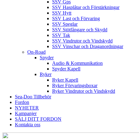
SSV Gps
SSV Hasplåtar och Förstärkningar
SSV Hytt
SSV Last och Förvaring
SSV Speglar
SSV Stötfångare och Skydd
SSV Tak
SSV Vindrutor och Vindskydd
SSV Vinschar och Draganordningar
On-Road
Spyder
Audio & Kommunikation
Spyder Kapell
Ryker
Ryker Kapell
Ryker Förvaringsboxar
Ryker Vindrutor och Vindskydd
Sea-Doo Tillbehör
Fordon
NYHETER
Kampanjer
SÄLJ DITT FORDON
Kontakta oss