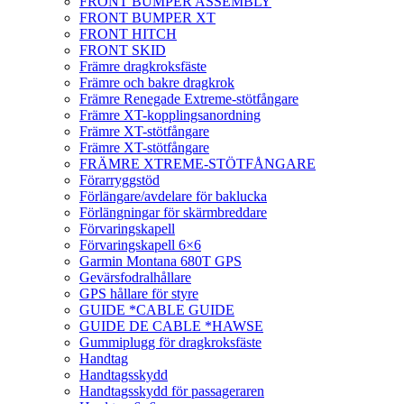
FRONT BUMPER ASSEMBLY
FRONT BUMPER XT
FRONT HITCH
FRONT SKID
Främre dragkroksfäste
Främre och bakre dragkrok
Främre Renegade Extreme-stötfångare
Främre XT-kopplingsanordning
Främre XT-stötfångare
Främre XT-stötfångare
FRÄMRE XTREME-STÖTFÅNGARE
Förarryggstöd
Förlängare/avdelare för baklucka
Förlängningar för skärmbreddare
Förvaringskapell
Förvaringskapell 6×6
Garmin Montana 680T GPS
Gevärsfodralhållare
GPS hållare för styre
GUIDE *CABLE GUIDE
GUIDE DE CABLE *HAWSE
Gummiplugg för dragkroksfäste
Handtag
Handtagsskydd
Handtagsskydd för passageraren