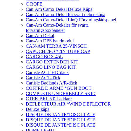
C ROPE
Can-Am Camo-Dekal Deluxe Kåpa
Can-Am Camo-Dekal för svart deluxekåpa
Can-Am Camo-Dekal LinQ Förvaringslådspanel
Can-Am Camo-Dekaler för svarta
förvaringsboxpaneler
Can-Am Dekal
Can-Am DPS bandmodul
CAN-AM TERRA 25-VINSCH
CAPUCH 2PO *2IN TUBE CAP
CARGO BOX 45L
CARGO EXTENDER KIT
CARGO LINQ BAG KIT
Carlisle ACT HD-däck
Carlisle ACT-däck
Carlisle Badlands A/R-däck
COFFRE D ARME *GUN BOOT
COMPLETE UNDERBELLY SKID
CTEK BRP 5.0 Laddare
DEFLECTEUR AIR *WIND DEFLECTOR
Deluxe-kåpa
DISQUE DE JANTE*DISC PLATE
DISQUE DE JANTE*DISC PLATE
DISQUE DE JANTE*DISC PLATE
DOME LIGHT