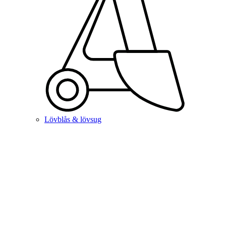
Lövblås & lövsug