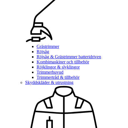
Grästrimmer
Röjsåg
Röjsåg & Grästrimmer batteridriven
Kombimaskiner och tillbehör
Röjklingor & slyklingor
Trimmerhuvud
Trimmertråd & tillbehör
Skyddskläder & utrustning