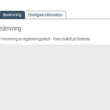
Beskrivning
Ytterligare information
eskrivning
r montering av registreringsskylt. · Fästs baktill på fordonet.