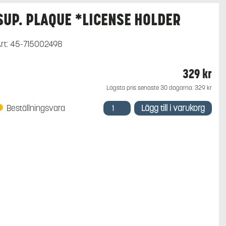
SUP. PLAQUE *LICENSE HOLDER
rt:
45-715002498
329
kr
Lägsta pris senaste 30 dagarna:
329
kr
SUP.
Beställningsvara
Lägg till i varukorg
PLAQUE
*LICENSE
HOLDER
mängd