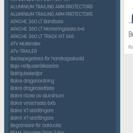
ALUMINIUM TRAILING ARM PROTECTORS
ALUMINIUM TRAILING ARM PROTECTORS
APACHE 360 LT Bandsats
APACHE 360 LT Monteringssats 6×6
B
APACHE 360 LT TRACK KIT 6X6
ATV Multitrailer
Fö
ATV-TRAILER
Backspegelsats för handtagsskydd
Baja-Helljusstrålkastare
Bakhjulsskedjor
Bakre draganordning
Bakre dragkroksfäste
Bakre räcke av aluminium
Bakre vinschsats 6X6
Bakre XT-stötfångare
Bakre XT-stötfångare
Begränsare för baklucka
BEMA låspaket Titan 2,5m