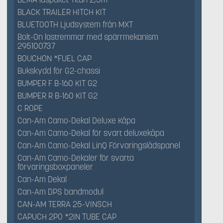
BLACK TRAILER HITCH KIT
BLUETOOTH Ljudsystem från MXT
Bolt-On lastremmar med spärrmekanism
295100737
BOUCHON *FUEL CAP
Bukskydd för G2-chassi
BUMPER F B-160 KIT G2
BUMPER R B-160 KIT G2
C ROPE
Can-Am Camo-Dekal Deluxe Kåpa
Can-Am Camo-Dekal för svart deluxekåpa
Can-Am Camo-Dekal LinQ Förvaringslådspanel
Can-Am Camo-Dekaler för svarta
förvaringsboxpaneler
Can-Am Dekal
Can-Am DPS bandmodul
CAN-AM TERRA 25-VINSCH
CAPUCH 2PO *2IN TUBE CAP