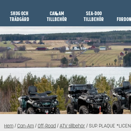
SKOG OCH
CAN-AM
SEA-DOO
TRÄDGÅRD
TILLBEHÖR
TILLBEHÖR
FORDO
Hem
/
Can-Am
/
Off-Road
/
ATV tillbehör
/ SUP. PLAQUE *LICE