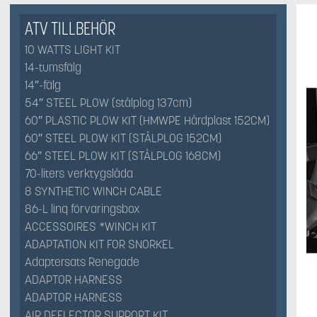
ATV TILLBEHÖR
10 WATTS LIGHT KIT
14-tumsfälg
14″-fälg
54″ STEEL PLOW (stålplog 137cm)
60″ PLASTIC PLOW KIT (HMWPE Hårdplast 152CM)
60″ STEEL PLOW KIT (STÅLPLOG 152CM)
66″ STEEL PLOW KIT (STÅLPLOG 168CM)
70-liters verktygslåda
8 SYNTHETIC WINCH CABLE
86-L linq förvaringsbox
ACCESSOIRES *WINCH KIT
ADAPTATION KIT FOR SNORKEL
Adaptersats Renegade
ADAPTOR HARNESS
ADAPTOR HARNESS
AIR DEFLECTOR SUPPORT KIT