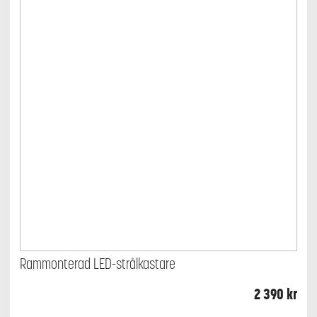
Rammonterad LED-strålkastare
2 390
kr