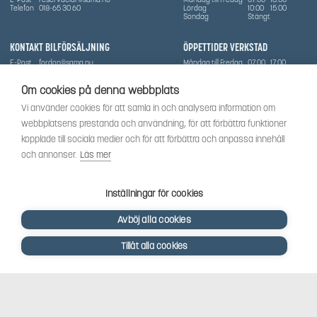
Telefon
018-65 30 60
Lördag
10:00
15:00
Söndag
Stängt
KONTAKT BILFÖRSÄLJNING
ÖPPETTIDER VERKSTAD
E-Post
fordon@sama.nu
Måndag till Fredag
07:00
17:00
Telefon
0702836416
Lördag
Stängt
Söndag
Stängt
Om cookies på denna webbplats
OM SÅMA
Vi använder cookies för att samla in och analysera information om
Vi har sedan 1970-talet levererat skog-och trädgårdsprodukter till Uppsala med omnejd. Vi
webbplatsens prestanda och användning, för att förbättra funktioner
har idag även ett brett utbud av dessa produkter samt BRP:s produktsortiment, gällande
Can-Am, Sea-Doo.
kopplade till sociala medier och för att förbättra och anpassa innehåll
Vi är certifierad serviceverkstad.
och annonser.
Läs mer
SOCIALT
Följ oss för att få de senaste uppdateringarna, nyheter och spännande innehåll.
Inställningar för cookies
Avböj alla cookies
Tillåt alla cookies