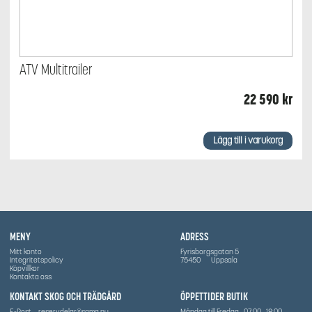
ATV Multitrailer
22 590
kr
Lägg till i varukorg
MENY
ADRESS
Mitt konto
Fyrisborgsgatan 5
Integritetspolicy
75450
Uppsala
Köpvillkor
Kontakta oss
KONTAKT SKOG OCH TRÄDGÅRD
ÖPPETTIDER BUTIK
E-Post
reservdelar@sama.nu
Måndag till Fredag
07:00
18:00