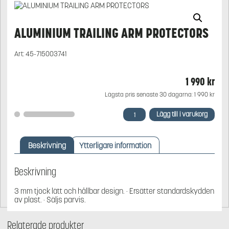
ALUMINIUM TRAILING ARM PROTECTORS
Art:
45-715003741
1 990
kr
Lägsta pris senaste 30 dagarna:
1 990
kr
ALUMINIUM
Lägg till i varukorg
TRAILING
ARM
PROTECTORS
Beskrivning
Ytterligare information
mängd
Beskrivning
3 mm tjock lätt och hållbar design. · Ersätter standardskydden
av plast. · Säljs parvis.
Relaterade produkter